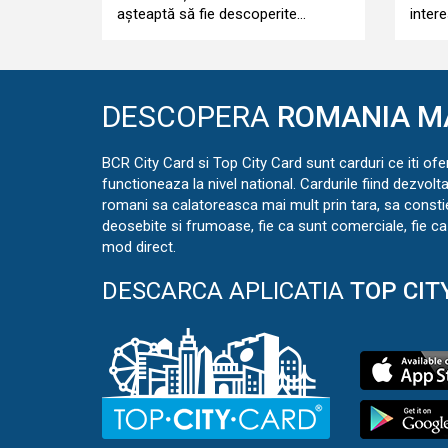
așteaptă să fie descoperite…
intere
DESCOPERA
ROMANIA M
BCR City Card si Top City Card sunt carduri ce iti ofe
functioneaza la nivel national. Cardurile fiind dezvolt
romani sa calatoreasca mai mult prin tara, sa const
deosebite si frumoase, fie ca sunt comerciale, fie ca 
mod direct.
DESCARCA APLICATIA
TOP CIT