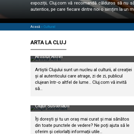
expoziții, Cluj.com vă recomandă călduros să nu săr
autentice, pe care fiecare dintre noi o simțim la un 
Acasă
»
Cultural
ARTA LA CLUJ
Artistul Altfel
Artiștii Clujului sunt un nucleu al culturii, al creației
și al autenticului care atrage, zi de zi, publicul
clujean într-o altfel de lume… Cluj.com vă invită
să...
Clujul Sustenabil
Îți dorești și tu un oraș mai curat și mai sănătos
din toate punctele de vedere? Ne poți ajuta să le
oferim și celorlalți informații utile...