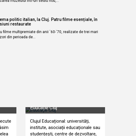
ocarea muzeului într-un sediu nou,…
ema politic italian, la Cluj. Patru filme esențiale, în
siuni restaurate
u filme multipremiate din anii `60-`70, realizate de trei mari
zori din perioada de…
Educație Cluj
recute
Clujul Educațional: universități,
găsim
institute, asociații educaționale sau
celea
studențești, centre de dezvoltare,