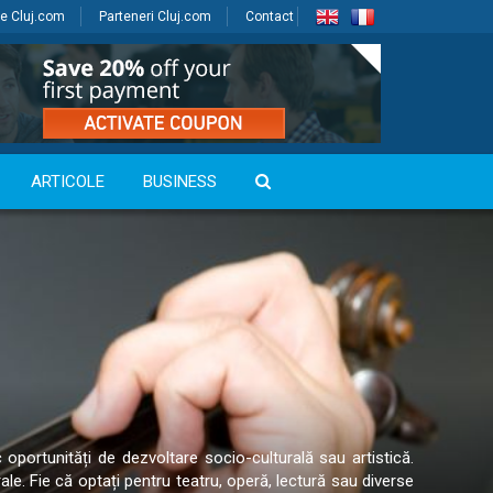
e Cluj.com
Parteneri Cluj.com
Contact
ARTICOLE
BUSINESS
nic oportunități de dezvoltare socio-culturală sau artistică.
le. Fie că optați pentru teatru, operă, lectură sau diverse