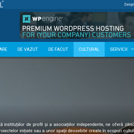
Despr
ARE
DE VAZUT
DE FACUT
CULTURAL
SERVICII
tă instituțiilor de profil și a asociațiilor independente, ne oferă zil
ectelor inițiate sau a unor spații deosebite create în scopuri cultura