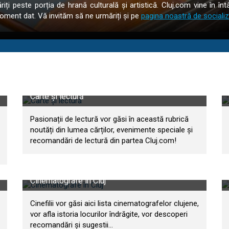
iți peste porția de hrană culturală și artistică. Cluj.com vine în 
moment dat. Vă invităm să ne urmăriți și pe
pagina noastră de sociali
Carte și lectură
Pasionații de lectură vor găsi în această rubrică
noutăți din lumea cărților, evenimente speciale și
recomandări de lectură din partea Cluj.com!
Cinematografe în Cluj
Cinefilii vor găsi aici lista cinematografelor clujene,
vor afla istoria locurilor îndrăgite, vor descoperi
recomandări și sugestii...