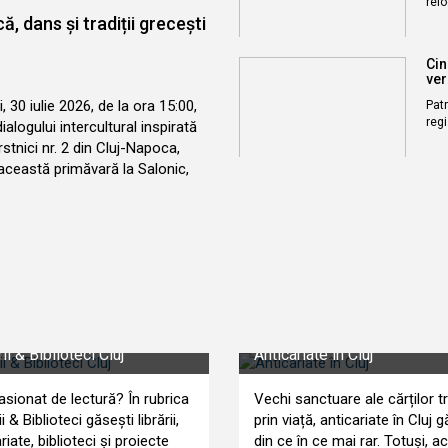
rel
, dans și tradiții grecești
Cin
ver
i, 30 iulie 2026, de la ora 15:00,
Patr
regi
alogului intercultural inspirată
stnici nr. 2 din Cluj-Napoca,
această primăvară la Salonic,
ii & Biblioteci Cluj
Anticariate în Cluj
asionat de lectură? În rubrica
Vechi sanctuare ale cărților t
ii & Biblioteci găsești librării,
prin viață, anticariate în Cluj 
riate, biblioteci și proiecte
din ce în ce mai rar. Totuși, a