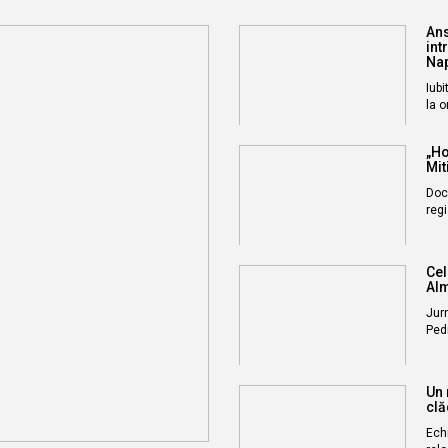
Ans
int
Na
Iubi
la o
„Ho
Mit
Docu
reg
Cel
Alm
Jur
Ped
Un 
clă
Echi