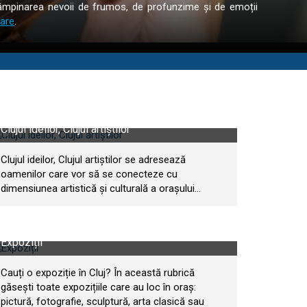
întâmpinarea nevoii de frumos, de profunzime și de emoții
zare
.
Clujul ideilor, Clujul artiștilor
Clujul ideilor, Clujul artiștilor se adresează
oamenilor care vor să se conecteze cu
dimensiunea artistică și culturală a orașului...
Expoziții
Cauți o expoziție în Cluj? În această rubrică
găsești toate expozițiile care au loc în oraș:
pictură, fotografie, sculptură, arta clasică sau