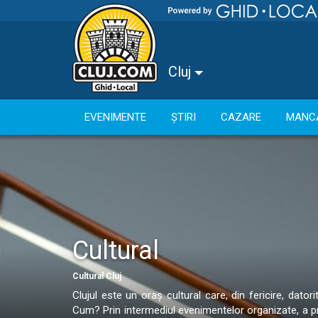
Cluj
EVENIMENTE
ȘTIRI
CAZARE
MANC
Cultural
Cultural Cluj
Clujul este un oraș cultural care, din fericire, datori
Cum? Prin intermediul evenimentelor organizate, a proi