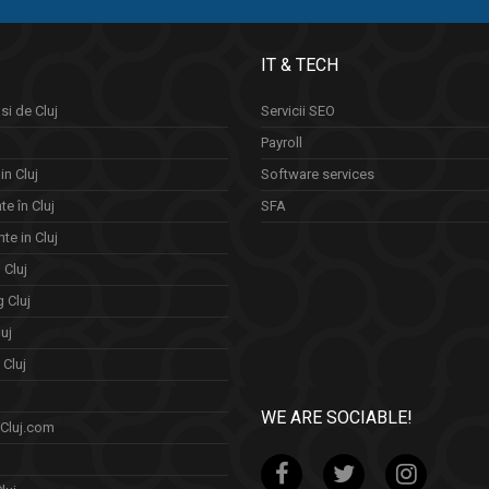
IT & TECH
si de Cluj
Servicii SEO
Payroll
in Cluj
Software services
e în Cluj
SFA
te in Cluj
n Cluj
 Cluj
uj
Cluj
WE ARE SOCIABLE!
 Cluj.com