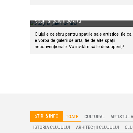
Spații și galerii de artă
Clujul e celebru pentru spațiile sale artistice, fie că
e vorba de galerii de artă, fie de alte spații
neconvenționale. Vă invităm să le descoperiți!
ȘTIRI & INFO
TOATE
CULTURAL
ARTISTUL 
ISTORIA CLUJULUI
ARHITECȚII CLUJULUI
CLU