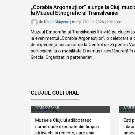
„Corabia Argonauților” ajunge la Cluj: muzică
la Muzeul Etnografic al Transilvaniei
de
Diana Cîmpean
|
marți, 28 iulie 2026
|
2
Minute
Muzeul Etnografic al Transilvaniei îi invită pe clujeni jo
la evenimentul „Corabia Argonauților”, o celebrare a di
de experiența seniorilor de la Centrul de Zi pentru Vâr
participanți la o mobilitate Erasmus+ desfășurată în 
Grecia. Organizat în parteneriat…
CLUJUL CULTURAL
Muzee Cluj
Librăr
Muzeele Clujului adăpostesc
Ești p
numeroase exponate din timpuri
Librăr
străvechi și recente, care abia
antica