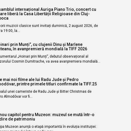
amblul internațional Auriga Piano Trio, concert cu
rare liberă la Casa Libertății Religioase din Cluj-
poca
torii muzicii clasice sunt invitați duminică, 2 august 2026, de
ra 19:00, la…
inari prin Munți”, cu clujenii Dinu și Marlene
iteanu, în avanpremieră mondială la TIFF 2026
mentarul „Hoinari prin Munți”, debutul observațional al
izorului Cosmin Dumitrache, va avea avanpremiera mondială…
e mai noi filme ale lui Radu Jude și Pedro
odóvar, printre primele titluri confirmate la TIFF.25
nalul unei cameriste de Radu Jude și Bitter Christmas de
ro Almodóvar vor fi…
nou capitol pentru Muzeon: muzeul se mută într-o
dire de patrimoniu
pa Muzeon anunță o etapă importantă în evoluția instituției: