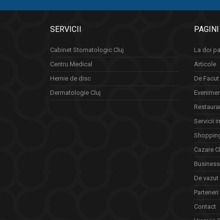
SERVICII
PAGINI
Cabinet Stomatologic Cluj
La doi pa
Centru Medical
Articole
Hernie de disc
De Facut 
Dermatologie Cluj
Eveniment
Restauran
Servicii i
Shopping
Cazare Cl
Business 
De vazut
Parteneri
Contact