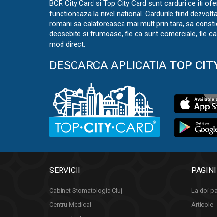
BCR City Card si Top City Card sunt carduri ce iti ofe
functioneaza la nivel national. Cardurile fiind dezvolt
romani sa calatoreasca mai mult prin tara, sa const
deosebite si frumoase, fie ca sunt comerciale, fie ca 
mod direct.
DESCARCA APLICATIA
TOP CIT
SERVICII
PAGINI
Cabinet Stomatologic Cluj
La doi pa
Centru Medical
Articole