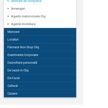
Animale de companie
Amenajari
Agentii matrimoniale Cluj
Agenții imobiliare
Mancare
Localuri
Farmacii Non Stop Cluj
Evenimente Corporate
Dezvoltare personală
De vazut in Cluj
De Facut
Cultural
Cazare