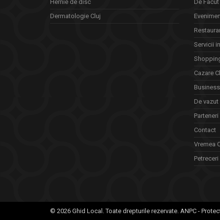
Hernie de disc
De Facut 
Dermatologie Cluj
Eveniment
Restauran
Servicii i
Shopping
Cazare Cl
Business 
De vazut
Parteneri
Contact
Vremea C
Petreceri 
© 2026 Ghid Local. Toate drepturile rezervate.
ANPC - Protec