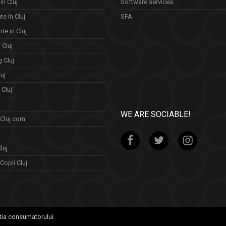
in Cluj
Software services
e în Cluj
SFA
te in Cluj
n Cluj
 Cluj
uj
Cluj
WE ARE SOCIABLE!
 Cluj.com
luj
Copii Cluj
tia consumatorului