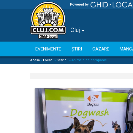
Cluj
EVENIMENTE
ȘTIRI
CAZARE
MANC
Acasă
»
Locatii
»
Servicii
»
Animale de companie