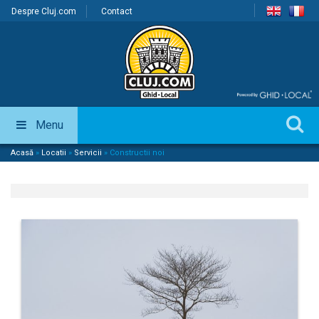
Despre Cluj.com
Contact
Menu
Acasă
»
Locatii
»
Servicii
»
Constructii noi