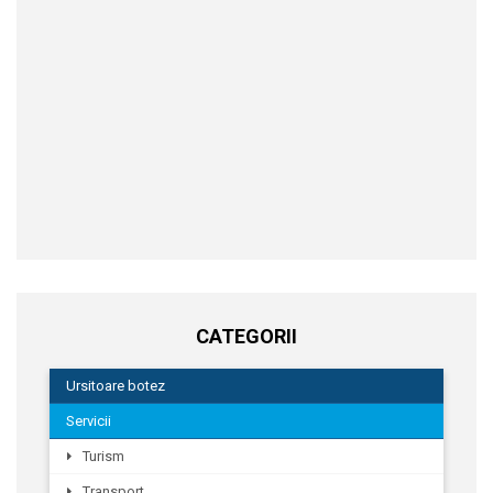
CATEGORII
Ursitoare botez
Servicii
Turism
Transport