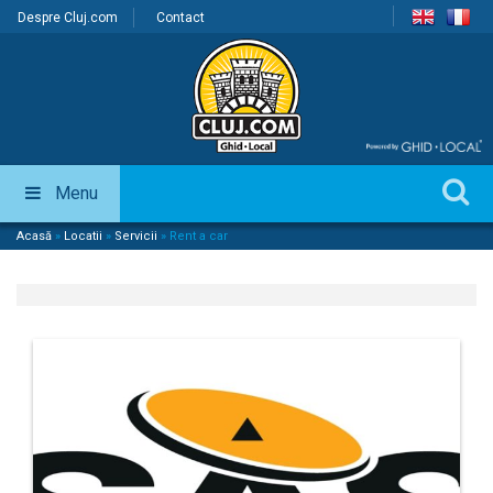
Despre Cluj.com
Contact
Menu
Acasă
»
Locatii
»
Servicii
»
Rent a car