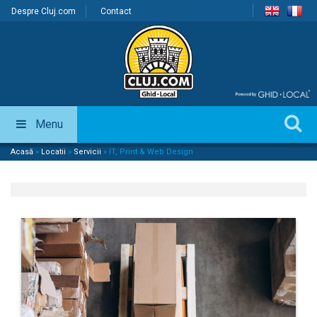
Despre Cluj.com
Contact
Menu
Acasă
»
Locatii
»
Servicii
»
IT, Print & Web Design