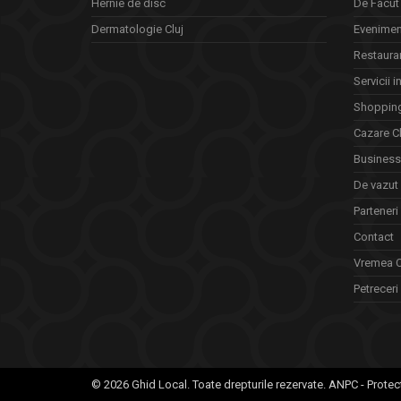
Hernie de disc
De Facut 
Dermatologie Cluj
Eveniment
Restauran
Servicii i
Shopping
Cazare Cl
Business 
De vazut
Parteneri
Contact
Vremea C
Petreceri 
© 2026 Ghid Local. Toate drepturile rezervate.
ANPC - Protec