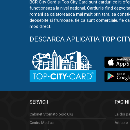
BCR City Card si Top City Card sunt carduri ce iti ofe
functioneaza la nivel national. Cardurile fiind dezvolt
romani sa calatoreasca mai mult prin tara, sa const
deosebite si frumoase, fie ca sunt comerciale, fie ca 
mod direct.
DESCARCA APLICATIA
TOP CIT
SERVICII
PAGINI
Cabinet Stomatologic Cluj
La doi pa
Centru Medical
Articole