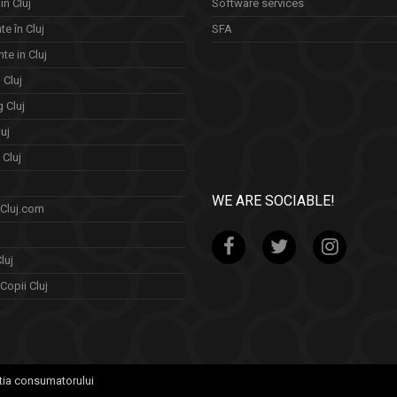
in Cluj
Software services
e în Cluj
SFA
te in Cluj
n Cluj
 Cluj
uj
Cluj
WE ARE SOCIABLE!
 Cluj.com
luj
Copii Cluj
tia consumatorului