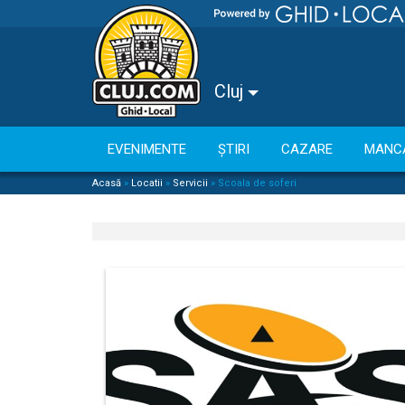
Cluj
EVENIMENTE
ȘTIRI
CAZARE
MANC
Acasă
»
Locatii
»
Servicii
»
Scoala de soferi