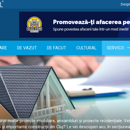
Despr
ARE
DE VAZUT
DE FACUT
CULTURAL
SERVICII
or noilor proiecte imobiliare, ansambluri și proiecte rezidențiale. Ve
noi și importante construcții din Cluj? Le vei descoperi aici, în secțiune