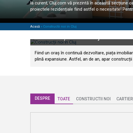
la curent, Cluj.com vă prezintă în această secțiune ce
proiectele rezidențiale fiind astfel o necesitate! Pent
Acasă
»
Constructii noi in Cluj
Construcții noi în Cluj
Fiind un oraș în continuă dezvoltare, piața imobiliare
plină expansiune. Astfel, an de an, apar construcții n
DESPRE
TOATE
CONSTRUCTII NOI
CARTIER