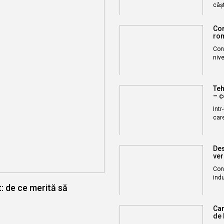
câșt
Con
rom
Cont
nive
Teh
– c
Intr
care
Des
ver
Conf
indu
: de ce merită să
Car
de 