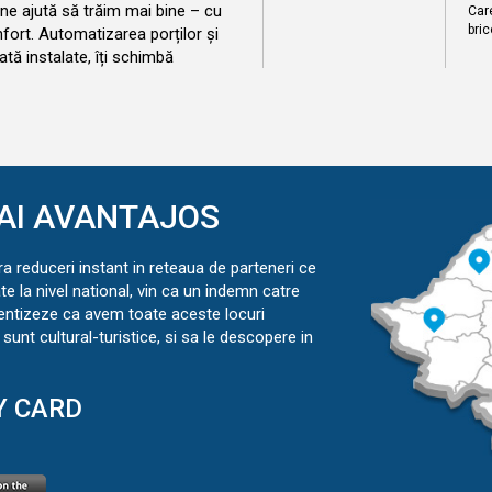
 ne ajută să trăim mai bine – cu
Care
bric
nfort. Automatizarea porților și
ată instalate, îți schimbă
AI AVANTAJOS
ra reduceri instant in reteaua de parteneri ce
ate la nivel national, vin ca un indemn catre
ientizeze ca avem toate aceste locuri
sunt cultural-turistice, si sa le descopere in
Y CARD