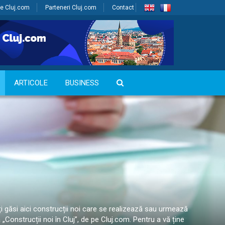
e Cluj.com
Parteneri Cluj.com
Contact
ARTICOLE
BUSINESS
ți găsi aici construcții noi care se realizează sau urmează
a „Construcții noi în Cluj”, de pe Cluj.com. Pentru a vă ține