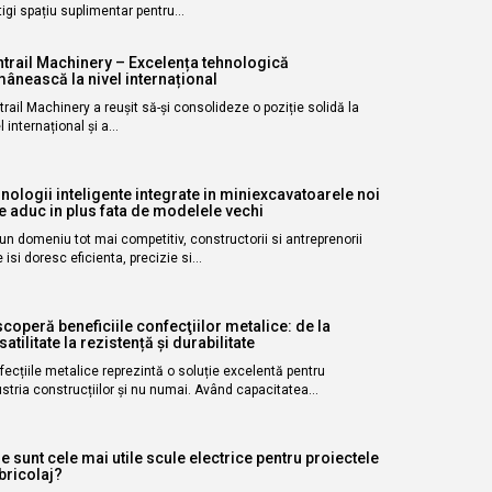
igi spațiu suplimentar pentru…
trail Machinery – Excelența tehnologică
ânească la nivel internațional
rail Machinery a reușit să-și consolideze o poziție solidă la
l internațional și a…
nologii inteligente integrate in miniexcavatoarele noi
e aduc in plus fata de modelele vechi
-un domeniu tot mai competitiv, constructorii si antreprenorii
 isi doresc eficienta, precizie si…
coperă beneficiile confecţiilor metalice: de la
satilitate la rezistență și durabilitate
ecțiile metalice reprezintă o soluție excelentă pentru
stria construcțiilor şi nu numai. Având capacitatea…
e sunt cele mai utile scule electrice pentru proiectele
bricolaj?