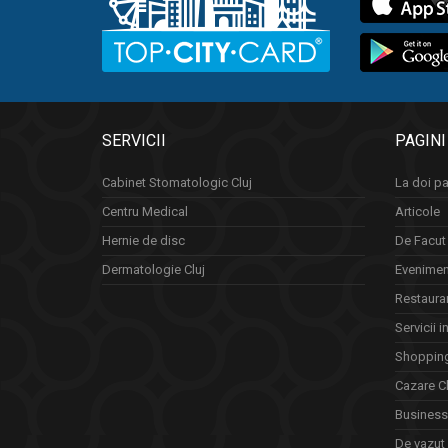
SERVICII
PAGINI
Cabinet Stomatologic Cluj
La doi pa
Centru Medical
Articole
Hernie de disc
De Facut 
Dermatologie Cluj
Eveniment
Restauran
Servicii i
Shopping
Cazare Cl
Business 
De vazut