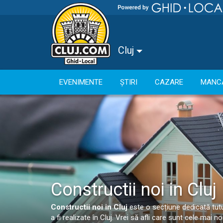
Cluj
EVENIMENTE
ȘTIRI
CAZARE
MANC
Constructii noi in Cluj
Constructii noi in Cluj
este o secțiune dedicată tutur
a fi realizate în Cluj. Vrei să afli care sunt cele mai 