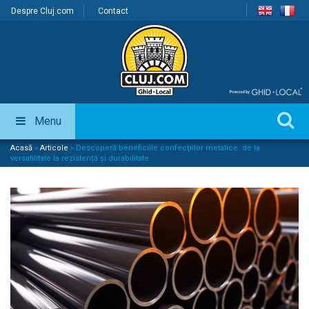
Despre Cluj.com
Contact
Menu
Acasă
»
Articole
»
Descoperă beneficiile confecţiilor metalice: de la
versatilitate la rezistență și durabilitate