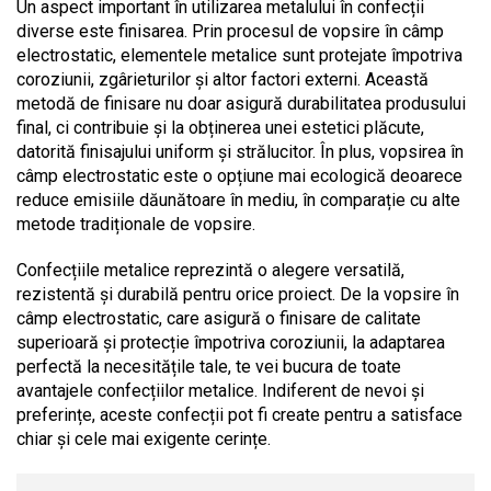
Un aspect important în utilizarea metalului în confecții
diverse este finisarea. Prin procesul de vopsire în câmp
electrostatic, elementele metalice sunt protejate împotriva
coroziunii, zgârieturilor și altor factori externi. Această
metodă de finisare nu doar asigură durabilitatea produsului
final, ci contribuie și la obținerea unei estetici plăcute,
datorită finisajului uniform și strălucitor. În plus, vopsirea în
câmp electrostatic este o opțiune mai ecologică deoarece
reduce emisiile dăunătoare în mediu, în comparație cu alte
metode tradiționale de vopsire.
Confecțiile metalice reprezintă o alegere versatilă,
rezistentă și durabilă pentru orice proiect. De la vopsire în
câmp electrostatic, care asigură o finisare de calitate
superioară și protecție împotriva coroziunii, la adaptarea
perfectă la necesitățile tale, te vei bucura de toate
avantajele confecțiilor metalice. Indiferent de nevoi și
preferințe, aceste confecții pot fi create pentru a satisface
chiar și cele mai exigente cerințe.