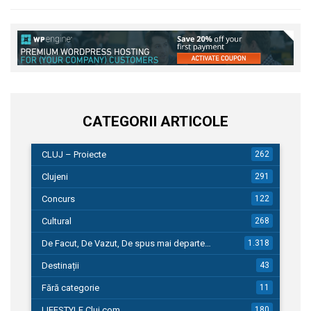
CATEGORII ARTICOLE
CLUJ – Proiecte
262
Clujeni
291
Concurs
122
Cultural
268
De Facut, De Vazut, De spus mai departe…
1.318
Destinații
43
Fără categorie
11
LIFESTYLE Cluj.com
180