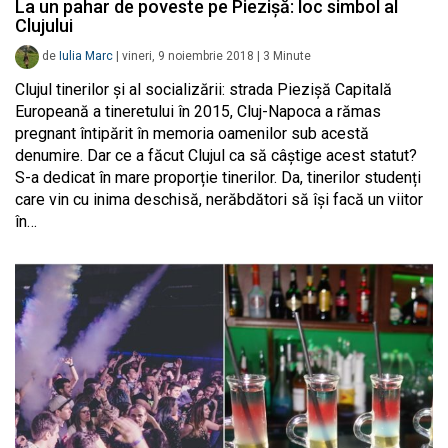
La un pahar de poveste pe Piezișă: loc simbol al
Clujului
de
Iulia Marc
|
vineri, 9 noiembrie 2018
|
3
Minute
Clujul tinerilor și al socializării: strada Piezișă Capitală
Europeană a tineretului în 2015, Cluj-Napoca a rămas
pregnant întipărit în memoria oamenilor sub acestă
denumire. Dar ce a făcut Clujul ca să câștige acest statut?
S-a dedicat în mare proporție tinerilor. Da, tinerilor studenți
care vin cu inima deschisă, nerăbdători să își facă un viitor
în…