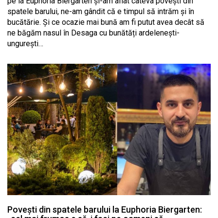
pe la Euphoria Biergarten și-am aflat câteva povești din
spatele barului, ne-am gândit că e timpul să intrăm și în
bucătărie. Și ce ocazie mai bună am fi putut avea decât să
ne băgăm nasul în Desaga cu bunătăți ardelenești-
ungurești…
Povești din spatele barului la Euphoria Biergarten: