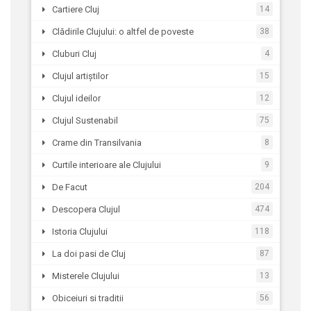
Cartiere Cluj
14
Clădirile Clujului: o altfel de poveste
38
Cluburi Cluj
4
Clujul artiștilor
15
Clujul ideilor
12
Clujul Sustenabil
75
Crame din Transilvania
8
Curtile interioare ale Clujului
9
De Facut
204
Descopera Clujul
474
Istoria Clujului
118
La doi pasi de Cluj
87
Misterele Clujului
13
Obiceiuri si traditii
56