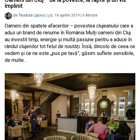
împlinit
de
Teodora Lipciuc
|
joi, 18 aprilie 2019
|
6
Minute
Oameni din spatele afacerilor – povestea clujeanului care a
adus un brand de renume în România Mulți oameni din Cluj
au investit timp, energie și multă pasiune pentru a aduce în
rândul clujenilor tot felul de noutăți. Însă, dincolo de ceea ce
vedem și ce ne este „pus pe tavă”, găsim suflete sensibile,
de multe…