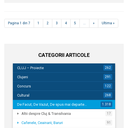
Pagina 1 din 7
1
2
3
4
5
...
»
Ultima »
CATEGORII ARTICOLE
CLUJ – Proiecte
262
Clujeni
291
Concurs
122
Cultural
268
De Facut, De Vazut, De spus mai departe…
1.318
Altii despre Cluj & Transilvania
17
Cafenele, Ceainarii, Baruri
91