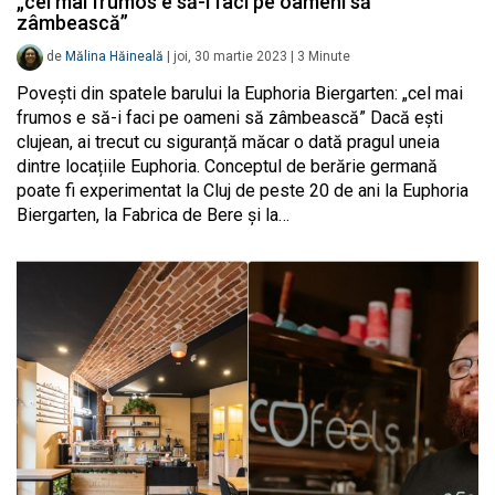
„cel mai frumos e să-i faci pe oameni să
zâmbească”
de
Mălina Hăineală
|
joi, 30 martie 2023
|
3
Minute
Povești din spatele barului la Euphoria Biergarten: „cel mai
frumos e să-i faci pe oameni să zâmbească” Dacă ești
clujean, ai trecut cu siguranță măcar o dată pragul uneia
dintre locațiile Euphoria. Conceptul de berărie germană
poate fi experimentat la Cluj de peste 20 de ani la Euphoria
Biergarten, la Fabrica de Bere și la…