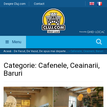
Despre Cluj.com
Contact
Menu
Acasă
»
De Facut, De Vazut, De spus mai departe...
»
Cafenele, Ceainarii, Baruri
Categorie:
Cafenele, Ceainarii,
Baruri