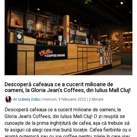
Descoperă cafeaua ce a cucerit milioane de
oameni, la Gloria Jean’s Coffees, din Iulius Mall Cluj!
de
Izabela Dabu
|
miercuri, 9 februarie 2022
|
2
Minute
Descoperă cafeaua ce a cucerit milioane de oameni, la
Gloria Jean’s Coffees, din Iulius Mall Cluj! O zi reușită se
cunoaște de la prima înghițitură de cafea, așa că trebuie să
te asiguri că alegi cea mai bună locație. Cafea fierbinte cu o
aromă puternică sau cu ice coffee pentru zilele în care vrei