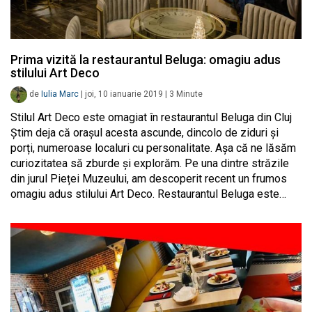
Prima vizită la restaurantul Beluga: omagiu adus
stilului Art Deco
de
Iulia Marc
|
joi, 10 ianuarie 2019
|
3
Minute
Stilul Art Deco este omagiat în restaurantul Beluga din Cluj
Știm deja că orașul acesta ascunde, dincolo de ziduri și
porți, numeroase localuri cu personalitate. Așa că ne lăsăm
curiozitatea să zburde și explorăm. Pe una dintre străzile
din jurul Pieței Muzeului, am descoperit recent un frumos
omagiu adus stilului Art Deco. Restaurantul Beluga este…