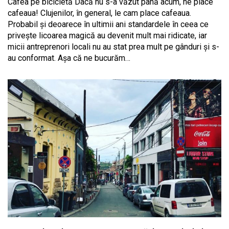
Cafea pe bicicletă Dacă nu s-a văzut până acum, ne place
cafeaua! Clujenilor, în general, le cam place cafeaua.
Probabil și deoarece în ultimii ani standardele în ceea ce
privește licoarea magică au devenit mult mai ridicate, iar
micii antreprenori locali nu au stat prea mult pe gânduri și s-
au conformat. Așa că ne bucurăm…