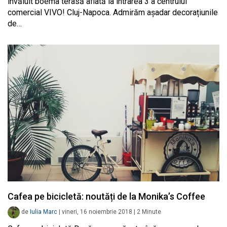
învăluit boema terasă aflată la intrarea 3 a centrului
comercial VIVO! Cluj-Napoca. Admirăm așadar decorațiunile
de…
Cafea pe bicicletă: noutăți de la Monika’s Coffee
de
Iulia Marc
|
vineri, 16 noiembrie 2018
|
2
Minute