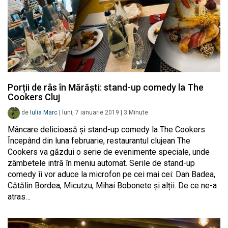
Porții de râs în Mărăști: stand-up comedy la The
Cookers Cluj
de
Iulia Marc
|
luni, 7 ianuarie 2019
|
3
Minute
Mâncare delicioasă și stand-up comedy la The Cookers
Începând din luna februarie, restaurantul clujean The
Cookers va găzdui o serie de evenimente speciale, unde
zâmbetele intră în meniu automat. Serile de stand-up
comedy îi vor aduce la microfon pe cei mai cei: Dan Badea,
Cătălin Bordea, Micutzu, Mihai Bobonete și alții. De ce ne-a
atras…