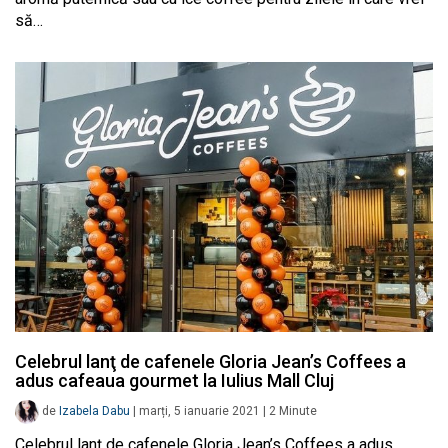
să…
Celebrul lanţ de cafenele Gloria Jean’s Coffees a
adus cafeaua gourmet la Iulius Mall Cluj
de
Izabela Dabu
|
marți, 5 ianuarie 2021
|
2
Minute
Celebrul lanţ de cafenele Gloria Jean’s Coffees a adus