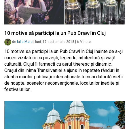
10 motive să participi la un Pub Crawl în Cluj
de
Iulia Marc
|
luni, 17 septembrie 2018
|
6
Minute
10 motive să participi la un Pub Crawl în Cluj Înainte de a-și
cuceri vizitatorii cu povești, legende, arhitectură și viață
culturală, Clujul îi farmecă cu aerul tineresc și dinamic.
Orașul din inima Transilvaniei a ajuns în repetate rânduri în
atenția marilor publicații internaționale tocmai datorită vieții
de noapte, scenelor neconvenționale, localurilor inedite și
festivalurilor…