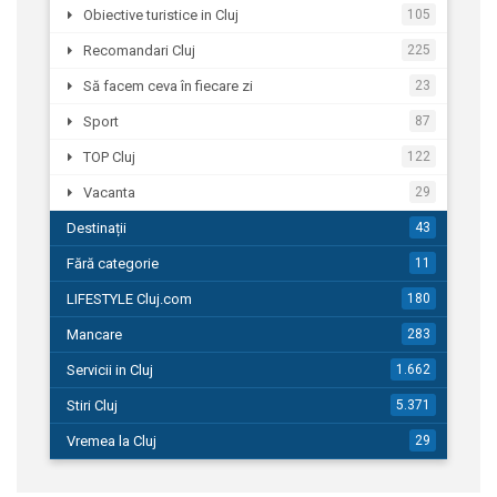
Obiective turistice in Cluj
105
Recomandari Cluj
225
Să facem ceva în fiecare zi
23
Sport
87
TOP Cluj
122
Vacanta
29
Destinații
43
Fără categorie
11
LIFESTYLE Cluj.com
180
Mancare
283
Servicii in Cluj
1.662
Stiri Cluj
5.371
Vremea la Cluj
29