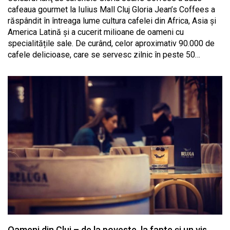
cafeaua gourmet la Iulius Mall Cluj Gloria Jean’s Coffees a
răspândit în întreaga lume cultura cafelei din Africa, Asia și
America Latină și a cucerit milioane de oameni cu
specialitățile sale. De curând, celor aproximativ 90.000 de
cafele delicioase, care se servesc zilnic în peste 50…
Oameni din Cluj – de la poveste, la fapte și un vis