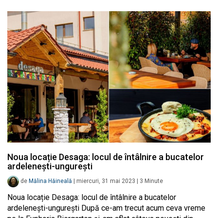
Noua locație Desaga: locul de întâlnire a bucatelor
ardelenești-ungurești
de
Mălina Hăineală
|
miercuri, 31 mai 2023
|
3
Minute
Noua locație Desaga: locul de întâlnire a bucatelor
ardelenești-ungurești După ce-am trecut acum ceva vreme