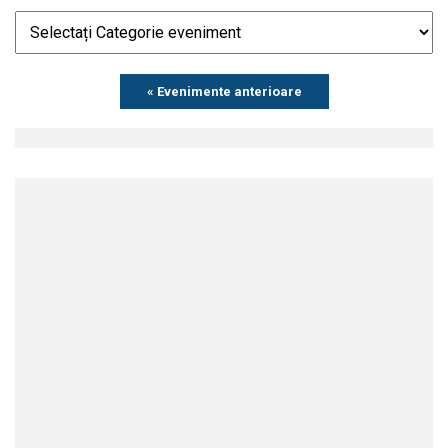
Events
« Evenimente anterioare
List
Navigation