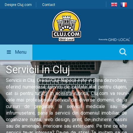
Despre Cluj.com
Contact
Menu
Servicii in Cluj
Servicii in Cluj. Orasul Cluj-Napoca este in plina dezvoltare,
oferind numeroase servicii de calitate atat pentru clujeni,
cat si pentru turisti. In aceasta rubrica, Cluj.com va reuni
cele mai profesionale servicii din diverse domenii, de la
cursuri de pregatire, la servicii medicale sau de
infrumusetare, pana la servicii din domeniul imobiliar, de
organizare nunta, web design, print, de inchiriere masini
sau de amenajari interioare sau exterioare. Pe tine ce alte
servicii te-ar interesa? Da-ne de stire! Te invitam sa ne