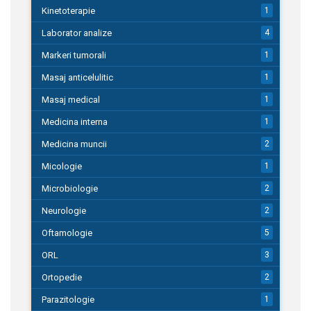
Kinetoterapie
1
Laborator analize
4
Markeri tumorali
1
Masaj anticelulitic
1
Masaj medical
1
Medicina interna
1
Medicina muncii
2
Micologie
1
Microbiologie
2
Neurologie
2
Oftamologie
5
ORL
3
Ortopedie
2
Parazitologie
1