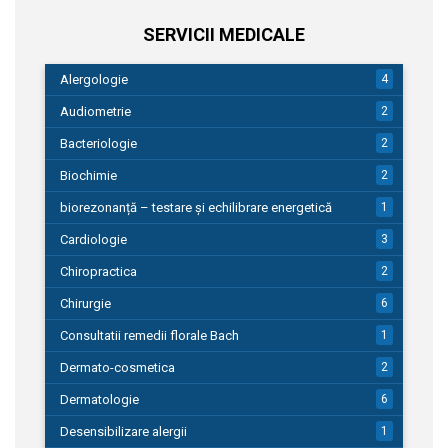
SERVICII MEDICALE
Alergologie
4
Audiometrie
2
Bacteriologie
2
Biochimie
2
biorezonanță – testare și echilibrare energetică
1
Cardiologie
3
Chiropractica
2
Chirurgie
6
Consultatii remedii florale Bach
1
Dermato-cosmetica
2
Dermatologie
6
Desensibilizare alergii
1