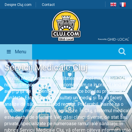
Despre Cluj.com
Contact
Menu
Servicii Medicale Cluj
Servicii Medicale Cluj – Sănătatea este cel mai de preț bun al
nostru. Din acest motiv, vă recomandăm ca în primul rând să
aveți grijă de ea, pentru a preveni orice boli sau probleme de
sănătate. Este bine să consultați un medic și să vă faceți
analize de sănătate în mod regulat. Preferabil, înainte ca o
problemă medicală să se agraveze. În Cluj, sistemul medical
este destul de ofertant. Veți găsi clinici diverse, de stat sau
private, specializate pe numeroase ramuri ale sănătății. În
rubrica Servicii Medicale Cluj, vă oferim câteva informații utile 