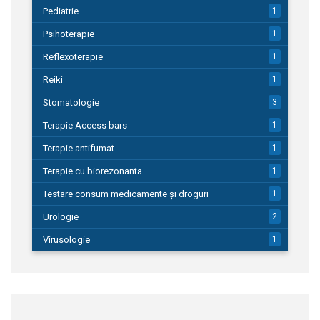
Pediatrie
1
Psihoterapie
1
Reflexoterapie
1
Reiki
1
Stomatologie
3
Terapie Access bars
1
Terapie antifumat
1
Terapie cu biorezonanta
1
Testare consum medicamente și droguri
1
Urologie
2
Virusologie
1