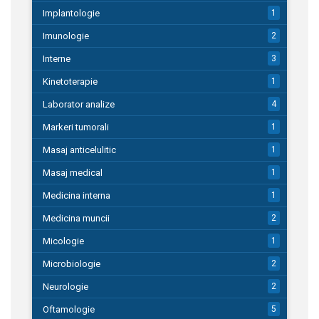
Implantologie
1
Imunologie
2
Interne
3
Kinetoterapie
1
Laborator analize
4
Markeri tumorali
1
Masaj anticelulitic
1
Masaj medical
1
Medicina interna
1
Medicina muncii
2
Micologie
1
Microbiologie
2
Neurologie
2
Oftamologie
5