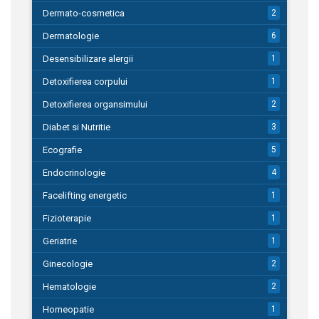
Dermato-cosmetica
2
Dermatologie
6
Desensibilizare alergii
1
Detoxifierea corpului
1
Detoxifierea organsimului
2
Diabet si Nutritie
3
Ecografie
5
Endocrinologie
4
Facelifting energetic
1
Fizioterapie
1
Geriatrie
1
Ginecologie
2
Hematologie
2
Homeopatie
1