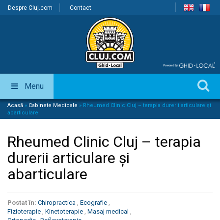
Despre Cluj.com
Contact
Menu
Acasă
»
Cabinete Medicale
»
Rheumed Clinic Cluj – terapia durerii articulare și
abarticulare
Rheumed Clinic Cluj – terapia
durerii articulare și
abarticulare
Postat în:
Chiropractica
,
Ecografie
,
Fizioterapie
,
Kinetoterapie
,
Masaj medical
,