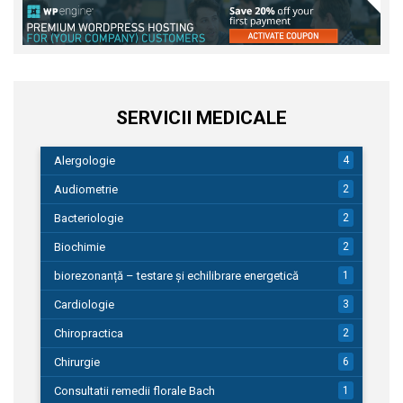
SERVICII MEDICALE
Alergologie
4
Audiometrie
2
Bacteriologie
2
Biochimie
2
biorezonanță – testare și echilibrare energetică
1
Cardiologie
3
Chiropractica
2
Chirurgie
6
Consultatii remedii florale Bach
1