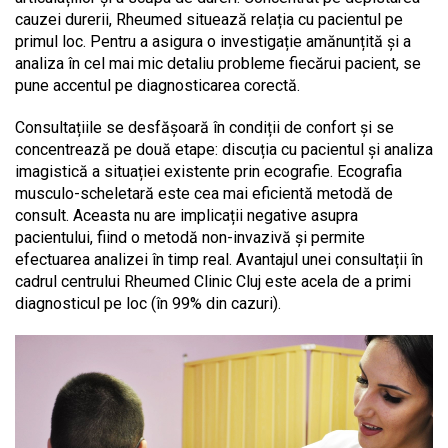
cauzei durerii, Rheumed situează relația cu pacientul pe
primul loc. Pentru a asigura o investigație amănunțită și a
analiza în cel mai mic detaliu probleme fiecărui pacient, se
pune accentul pe diagnosticarea corectă.
Consultațiile se desfășoară în condiții de confort și se
concentrează pe două etape: discuția cu pacientul și analiza
imagistică a situației existente prin ecografie. Ecografia
musculo-scheletară este cea mai eficientă metodă de
consult. Aceasta nu are implicații negative asupra
pacientului, fiind o metodă non-invazivă și permite
efectuarea analizei în timp real. Avantajul unei consultații în
cadrul centrului Rheumed Clinic Cluj este acela de a primi
diagnosticul pe loc (în 99% din cazuri).