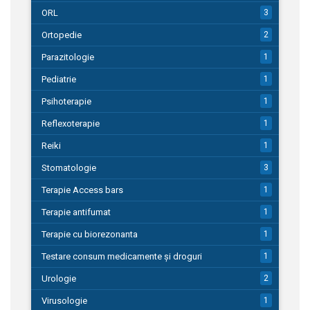
ORL
3
Ortopedie
2
Parazitologie
1
Pediatrie
1
Psihoterapie
1
Reflexoterapie
1
Reiki
1
Stomatologie
3
Terapie Access bars
1
Terapie antifumat
1
Terapie cu biorezonanta
1
Testare consum medicamente și droguri
1
Urologie
2
Virusologie
1