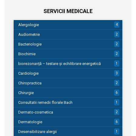
SERVICII MEDICALE
Alergologie
4
Audiometrie
2
Bacteriologie
2
Biochimie
2
biorezonanță – testare și echilibrare energetică
1
Cardiologie
3
Chiropractica
2
Chirurgie
6
Consultatii remedii florale Bach
1
Dermato-cosmetica
2
Dermatologie
6
Desensibilizare alergii
1