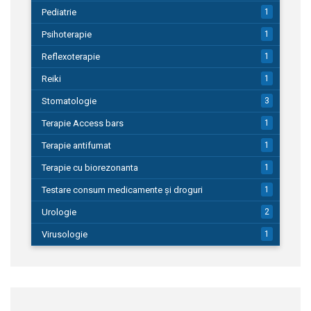
Pediatrie
1
Psihoterapie
1
Reflexoterapie
1
Reiki
1
Stomatologie
3
Terapie Access bars
1
Terapie antifumat
1
Terapie cu biorezonanta
1
Testare consum medicamente și droguri
1
Urologie
2
Virusologie
1