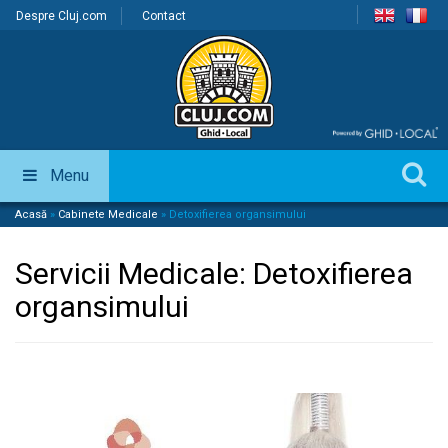
Despre Cluj.com
Contact
Menu
Acasă
»
Cabinete Medicale
»
Detoxifierea organsimului
Servicii Medicale:
Detoxifierea
organsimului