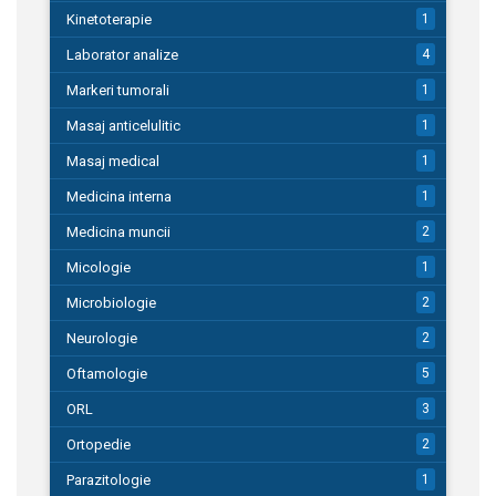
Kinetoterapie
1
Laborator analize
4
Markeri tumorali
1
Masaj anticelulitic
1
Masaj medical
1
Medicina interna
1
Medicina muncii
2
Micologie
1
Microbiologie
2
Neurologie
2
Oftamologie
5
ORL
3
Ortopedie
2
Parazitologie
1