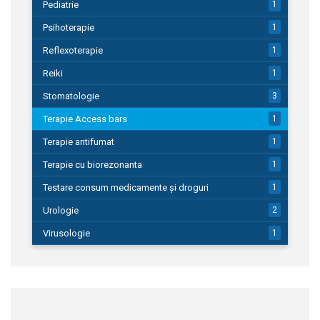
Pediatrie
1
Psihoterapie
1
Reflexoterapie
1
Reiki
1
Stomatologie
3
Terapie Access bars
1
Terapie antifumat
1
Terapie cu biorezonanta
1
Testare consum medicamente și droguri
1
Urologie
2
Virusologie
1