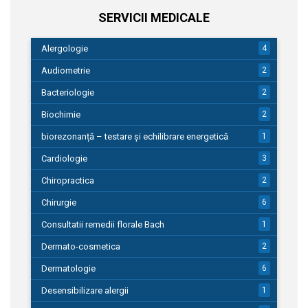
SERVICII MEDICALE
Alergologie
4
Audiometrie
2
Bacteriologie
2
Biochimie
2
biorezonanță – testare și echilibrare energetică
1
Cardiologie
3
Chiropractica
2
Chirurgie
6
Consultatii remedii florale Bach
1
Dermato-cosmetica
2
Dermatologie
6
Desensibilizare alergii
1