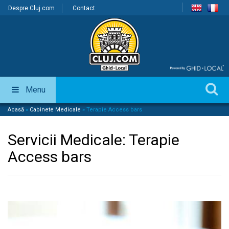
Despre Cluj.com
Contact
Menu
Acasă
»
Cabinete Medicale
»
Terapie Access bars
Servicii Medicale:
Terapie
Access bars