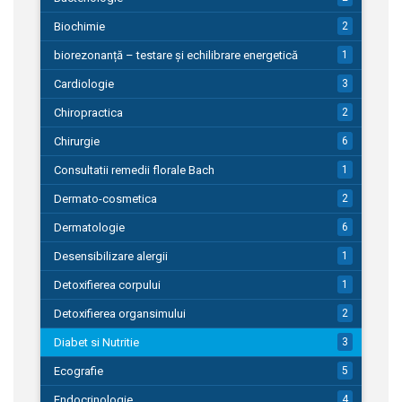
Biochimie
2
biorezonanță – testare și echilibrare energetică
1
Cardiologie
3
Chiropractica
2
Chirurgie
6
Consultatii remedii florale Bach
1
Dermato-cosmetica
2
Dermatologie
6
Desensibilizare alergii
1
Detoxifierea corpului
1
Detoxifierea organsimului
2
Diabet si Nutritie
3
Ecografie
5
Endocrinologie
4