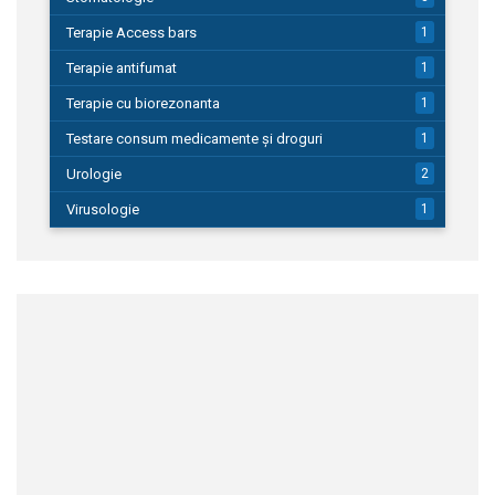
Terapie Access bars
1
Terapie antifumat
1
Terapie cu biorezonanta
1
Testare consum medicamente și droguri
1
Urologie
2
Virusologie
1