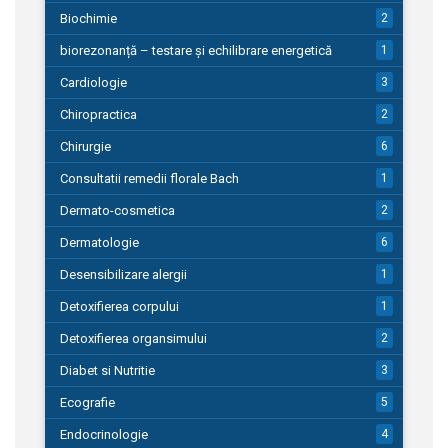
Biochimie
2
biorezonanță – testare și echilibrare energetică
1
Cardiologie
3
Chiropractica
2
Chirurgie
6
Consultatii remedii florale Bach
1
Dermato-cosmetica
2
Dermatologie
6
Desensibilizare alergii
1
Detoxifierea corpului
1
Detoxifierea organsimului
2
Diabet si Nutritie
3
Ecografie
5
Endocrinologie
4