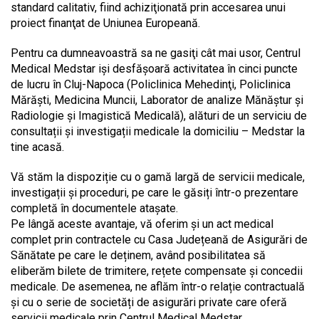
standard calitativ, fiind achiziţionată prin accesarea unui
proiect finanţat de Uniunea Europeană.
Pentru ca dumneavoastră sa ne gasiţi cât mai usor, Centrul
Medical Medstar iși desfăşoară activitatea în cinci puncte
de lucru în Cluj-Napoca (Policlinica Mehedinţi, Policlinica
Mărăşti, Medicina Muncii, Laborator de analize Mănăştur şi
Radiologie şi Imagistică Medicală), alături de un serviciu de
consultații și investigații medicale la domiciliu – Medstar la
tine acasă.
Vă stăm la dispoziție cu o gamă largă de servicii medicale,
investigații și proceduri, pe care le găsiți într-o prezentare
completă în documentele atașate.
Pe lângă aceste avantaje, vă oferim și un act medical
complet prin contractele cu Casa Județeană de Asigurări de
Sănătate pe care le deținem, având posibilitatea să
eliberăm bilete de trimitere, rețete compensate și concedii
medicale. De asemenea, ne aflăm într-o relație contractuală
și cu o serie de societăți de asigurări private care oferă
servicii medicale prin Centrul Medical Medstar.