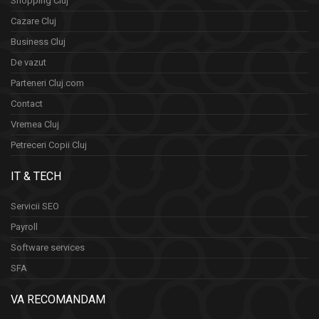
Shopping Cluj
Cazare Cluj
Business Cluj
De vazut
Parteneri Cluj.com
Contact
Vremea Cluj
Petreceri Copii Cluj
IT & TECH
Servicii SEO
Payroll
Software services
SFA
VA RECOMANDAM