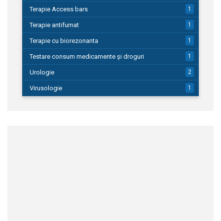
Terapie Access bars
1
Terapie antifumat
1
Terapie cu biorezonanta
1
Testare consum medicamente și droguri
1
Urologie
2
Virusologie
1