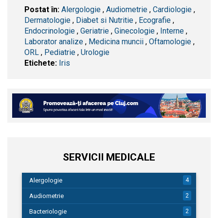
Postat în:
Alergologie
,
Audiometrie
,
Cardiologie
,
Dermatologie
,
Diabet si Nutritie
,
Ecografie
,
Endocrinologie
,
Geriatrie
,
Ginecologie
,
Interne
,
Laborator analize
,
Medicina muncii
,
Oftamologie
,
ORL
,
Pediatrie
,
Urologie
Etichete:
Iris
SERVICII MEDICALE
Alergologie
4
Audiometrie
2
Bacteriologie
2