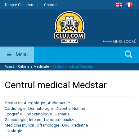
Despre Cluj.com
Contact
Menu
Acasă
»
Cabinete Medicale
»
Centrul medical Medstar
Centrul medical Medstar
Postat în:
Alergologie
,
Audiometrie
,
Cardiologie
,
Dermatologie
,
Diabet si Nutritie
,
Ecografie
,
Endocrinologie
,
Geriatrie
,
Ginecologie
,
Interne
,
Laborator analize
,
Medicina muncii
,
Oftamologie
,
ORL
,
Pediatrie
,
Urologie