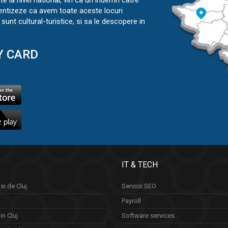
ate la nivel national, vin ca un indemn catre
ientizeze ca avem toate aceste locuri
sunt cultural-turistice, si sa le descopere in
Y CARD
IT & TECH
si de Cluj
Servicii SEO
Payroll
in Cluj
Software services