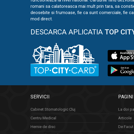
functioneaza la nivel national. Cardurile fiind dezvolt
romani sa calatoreasca mai mult prin tara, sa const
deosebite si frumoase, fie ca sunt comerciale, fie ca 
mod direct.
DESCARCA APLICATIA
TOP CIT
SERVICII
PAGINI
Cabinet Stomatologic Cluj
La doi pa
Centru Medical
Articole
Hernie de disc
De Facut 