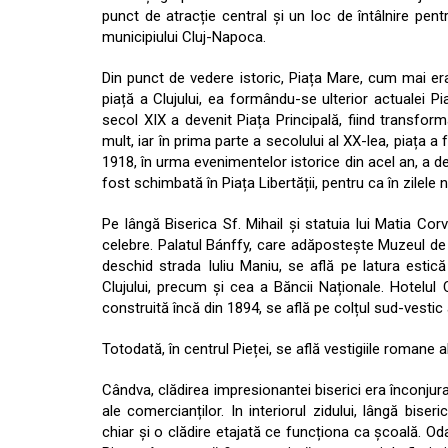
punct de atracție central și un loc de întâlnire pentru
municipiului Cluj-Napoca.
Din punct de vedere istoric, Piața Mare, cum mai era
piață a Clujului, ea formându-se ulterior actualei P
secol XIX a devenit Piața Principală, fiind transfor
mult, iar în prima parte a secolului al XX-lea, piața a
1918, în urma evenimentelor istorice din acel an, a de
fost schimbată în Piața Libertății, pentru ca în zilele 
Pe lângă Biserica Sf. Mihail și statuia lui Matia Corv
celebre. Palatul Bánffy, care adăpostește Muzeul de A
deschid strada Iuliu Maniu, se află pe latura estică
Clujului, precum și cea a Băncii Naționale. Hotelul C
construită încă din 1894, se află pe colțul sud-vestic al
Totodată, în centrul Pieței, se află vestigiile romane 
Cândva, clădirea impresionantei biserici era înconjura
ale comercianților. In interiorul zidului, lângă biseric
chiar și o clădire etajată ce funcționa ca școală. Od