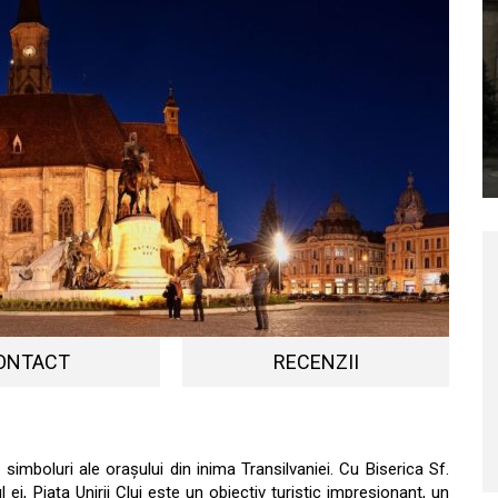
ONTACT
RECENZII
 simboluri ale orașului din inima Transilvaniei. Cu Biserica Sf.
l ei, Piața Unirii Cluj este un obiectiv turistic impresionant, un