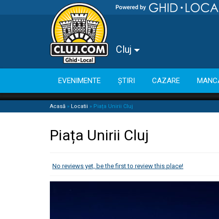
Cluj
EVENIMENTE
ȘTIRI
CAZARE
MANC
Acasă
»
Locatii
»
Piața Unirii Cluj
Piața Unirii Cluj
No reviews yet, be the first to review this place!