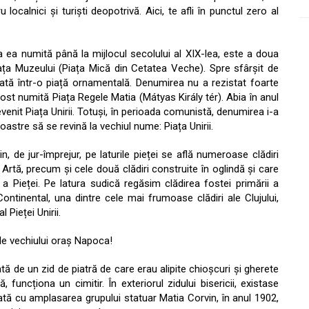
 localnici și turiști deopotrivă. Aici, te afli în punctul zero al
 ea numită până la mijlocul secolului al XIX-lea, este a doua
iața Muzeului (Piața Mică din Cetatea Veche). Spre sfârșit de
mată într-o piață ornamentală. Denumirea nu a rezistat foarte
 fost numită Piața Regele Matia (Mátyas Király tér). Abia în anul
venit Piața Unirii. Totuși, în perioada comunistă, denumirea i-a
noastre să se revină la vechiul nume: Piața Unirii.
in, de jur-împrejur, pe laturile pieței se află numeroase clădiri
rtă, precum și cele două clădiri construite în oglindă și care
 a Pieței. Pe latura sudică regăsim clădirea fostei primării a
ontinental, una dintre cele mai frumoase clădiri ale Clujului,
 Pieței Unirii.
ale vechiului oraș Napoca!
tă de un zid de piatră de care erau alipite chioșcuri și gherete
ă, funcționa un cimitir. În exteriorul zidului bisericii, existase
ată cu amplasarea grupului statuar Matia Corvin, în anul 1902,