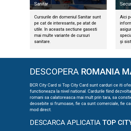
Sanitar
Secur
Cursurile din domeniul Sanitar sunt
Aici p
pe cat de interesante, pe atat de
infor
utile. In aceasta sectiune gasesti
asigur
mai multe variante de cursuri
specia
sanitare.
și sis
DESCOPERA
ROMANIA M
BCR City Card si Top City Card sunt carduri ce iti ofe
functioneaza la nivel national. Cardurile fiind dezvolt
romani sa calatoreasca mai mult prin tara, sa const
deosebite si frumoase, fie ca sunt comerciale, fie ca 
mod direct.
DESCARCA APLICATIA
TOP CIT