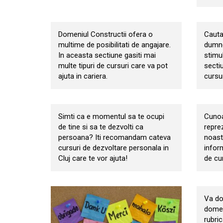
Constructii
Copii
Domeniul Constructii ofera o
Cautat
multime de posibilitati de angajare.
dumne
In aceasta sectiune gasiti mai
stimul
multe tipuri de cursuri care va pot
secti
ajuta in cariera.
cursur
Dezvoltare personala
Infor
Simti ca e momentul sa te ocupi
Cunoa
de tine si sa te dezvolti ca
reprez
persoana? Iti recomandam cateva
noastr
cursuri de dezvoltare personala in
inform
Cluj care te vor ajuta!
de cu
Meca
Va do
domen
rubric