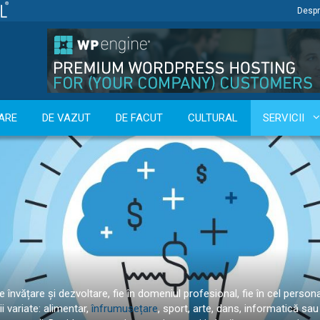
Despr
ARE
DE VAZUT
DE FACUT
CULTURAL
SERVICII
e învățare și dezvoltare, fie în domeniul profesional, fie în cel perso
i variate: alimentar,
înfrumusețare
, sport, arte, dans, informatică sa