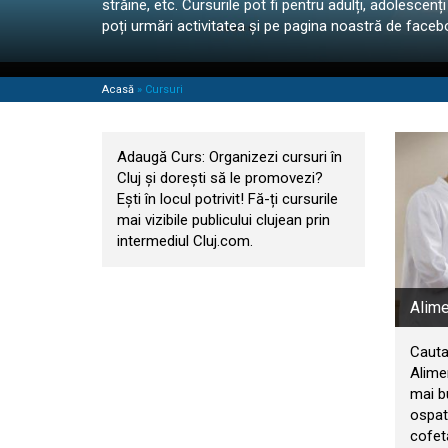
străine, etc. Cursurile pot fi pentru adulți, adolescenți
poți urmări activitatea și pe pagina noastră de face
Acasă
»
Cursuri
Adauga Curs
Adaugă Curs: Organizezi cursuri în
Cluj și dorești să le promovezi?
Ești în locul potrivit! Fă-ți cursurile
mai vizibile publicului clujean prin
intermediul Cluj.com.
Alime
Cauta
Alimen
mai b
ospata
cofeta