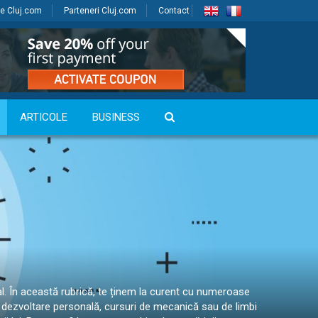
e Cluj.com
Parteneri Cluj.com
Contact
ARTICOLE
BUSINESS
nal. În această rubrică, te ținem la curent cu numeroase
u dezvoltare personală, cursuri de mecanică sau de limbi