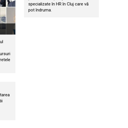
specializate în HR în Cluj care vă
pot îndruma.
ul
ursuri
retele
utarea
ii