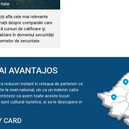
itate
oți afla cele mai relevante
mații despre companiile care
ă cursuri de calificare și
lizare în domeniul securității
temelor de securitate.
AI AVANTAJOS
ra reduceri instant in reteaua de parteneri ce
ate la nivel national, vin ca un indemn catre
ientizeze ca avem toate aceste locuri
sunt cultural-turistice, si sa le descopere in
Y CARD