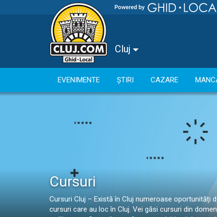
Cluj
EVENIMENTE
ȘTIRI
CAZARE
MANC
Cursuri
Cursuri Cluj – Există în Cluj numeroase oportunități d
cursuri care au loc în Cluj. Vei găsi cursuri din domeni