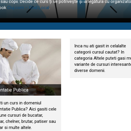
 sau copii. Decide ce curs ți se potrivește și ia legătura cu organizator
book
Cluj.com – Ghid Local
.
Altele
Inca nu ati gasit in celalalte
categorii cursul cautat? In
categoria Altele puteti gasi m
variante de cursuri interesant
diverse domenii.
ntatie Publica
ti un curs in domeniul
tatie Publica? Aici gasiti cele
une cursuri de bucatar,
r, chelner, brutar, patiser sau
r si multe altele.