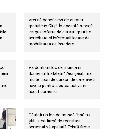
Cursuri gratuite
Vrei să beneficiezi de cursuri
în
gratuite în Cluj? În această rubrică
rile
vei găsi oferte de cursuri gratuite
în
acreditate și informații legate de
modalitatea de înscriere.
Instalatii
ca,
Va doriti un loc de munca in
menii
domeniul Instalatii? Aici gasiti mai
multe tipuri de cursuri de care aveti
pune
nevoie pentru a putea activa in
acest domeniu.
Recrutare personal
Căutați un loc de muncă, însă nu
știți la ce firmă de recrutare
personal să apelați? Există firme