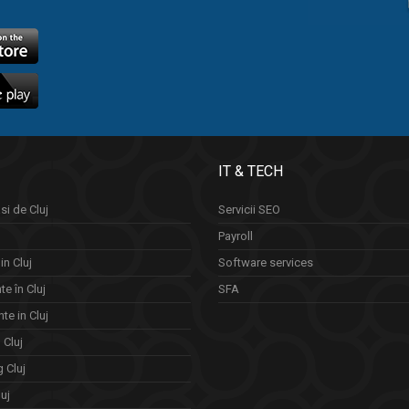
IT & TECH
si de Cluj
Servicii SEO
Payroll
in Cluj
Software services
e în Cluj
SFA
te in Cluj
n Cluj
 Cluj
uj