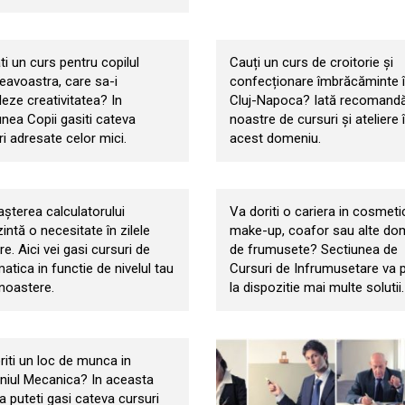
Croitorie si confectionare
imbracaminte
i un curs pentru copilul
Cauți un curs de croitorie și
avoastra, care sa-i
confecționare îmbrăcăminte 
eze creativitatea? In
Cluj-Napoca? Iată recomandă
unea Copii gasiti cateva
noastre de cursuri și ateliere 
i adresate celor mici.
acest domeniu.
matica
Infrumusetare
şterea calculatorului
Va doriti o cariera in cosmeti
intă o necesitate în zilele
make-up, coafor sau alte do
e. Aici vei gasi cursuri de
de frumusete? Sectiunea de
atica in functie de nivelul tau
Cursuri de Infrumusetare va 
noastere.
la dispozitie mai multe solutii.
nica
riti un loc de munca in
iul Mecanica? In aceasta
a puteti gasi cateva cursuri