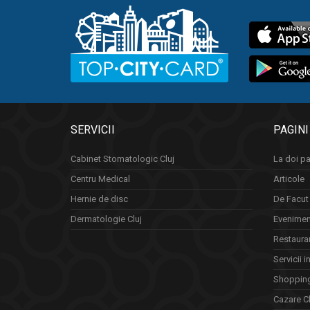
SERVICII
PAGINI
Cabinet Stomatologic Cluj
La doi pa
Centru Medical
Articole
Hernie de disc
De Facut 
Dermatologie Cluj
Eveniment
Restauran
Servicii i
Shopping
Cazare Cl