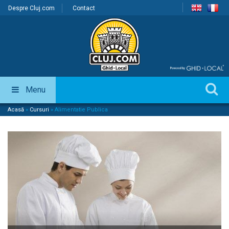
Despre Cluj.com
Contact
Menu
Acasă
»
Cursuri
»
Alimentatie Publica