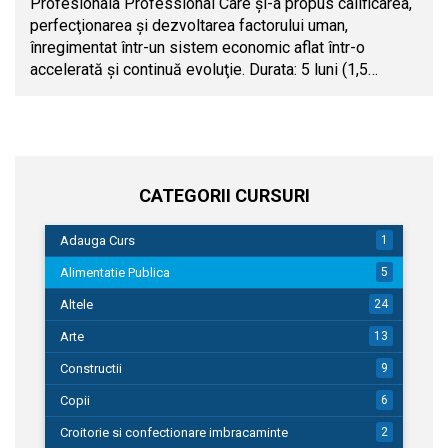
Profesionala Professional Care şi-a propus calificarea,
perfecţionarea şi dezvoltarea factorului uman,
înregimentat într-un sistem economic aflat într-o
accelerată şi continuă evoluţie. Durata: 5 luni (1,5…
CATEGORII CURSURI
Adauga Curs
1
Alimentatie Publica
5
Altele
24
Arte
13
Constructii
9
Copii
6
Croitorie si confectionare imbracaminte
2