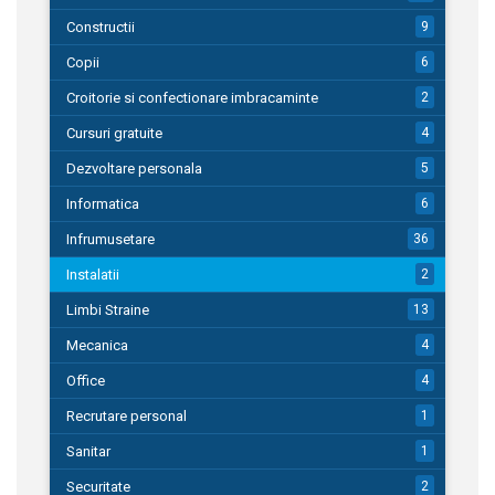
Constructii
9
Copii
6
Croitorie si confectionare imbracaminte
2
Cursuri gratuite
4
Dezvoltare personala
5
Informatica
6
Infrumusetare
36
Instalatii
2
Limbi Straine
13
Mecanica
4
Office
4
Recrutare personal
1
Sanitar
1
Securitate
2