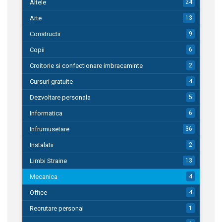
Altele
24
Arte
13
Constructii
9
Copii
6
Croitorie si confectionare imbracaminte
2
Cursuri gratuite
4
Dezvoltare personala
5
Informatica
6
Infrumusetare
36
Instalatii
2
Limbi Straine
13
Mecanica
4
Office
4
Recrutare personal
1