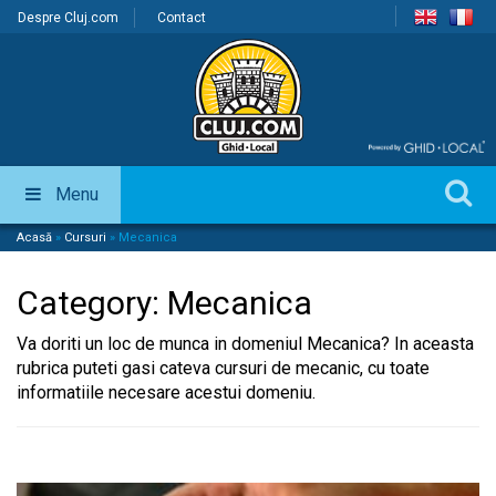
Despre Cluj.com
Contact
Menu
Acasă
»
Cursuri
»
Mecanica
Category:
Mecanica
Va doriti un loc de munca in domeniul Mecanica? In aceasta
rubrica puteti gasi cateva cursuri de mecanic, cu toate
informatiile necesare acestui domeniu.