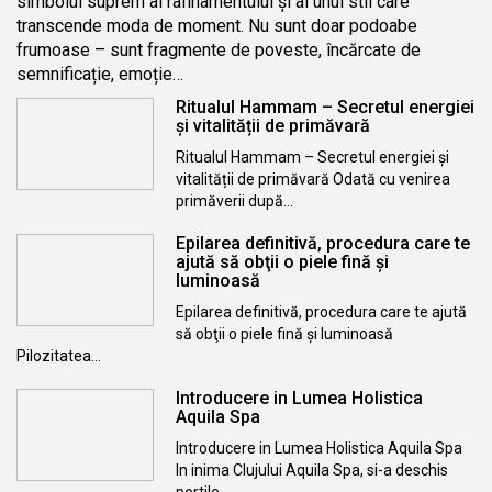
simbolul suprem al rafinamentului și al unui stil care
transcende moda de moment. Nu sunt doar podoabe
frumoase – sunt fragmente de poveste, încărcate de
semnificație, emoție…
Ritualul Hammam – Secretul energiei
și vitalității de primăvară
Ritualul Hammam – Secretul energiei și
vitalității de primăvară Odată cu venirea
primăverii după…
Epilarea definitivă, procedura care te
ajută să obţii o piele fină şi
luminoasă
Epilarea definitivă, procedura care te ajută
să obţii o piele fină şi luminoasă
Pilozitatea…
Introducere in Lumea Holistica
Aquila Spa
Introducere in Lumea Holistica Aquila Spa
In inima Clujului Aquila Spa, si-a deschis