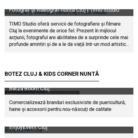
Fotograf și videograf nuntă Cluj | Timo Studio
TIMO Studio oferă servicii de fotografiere și filmare
Cluj la evenimente de orice fel. Prezent în mijlocul
acțiunii, fotograful are abilitatea de a surprinde cele mai
profunde amintiri și de a le da viață într-un mod artistic...
BOTEZ CLUJ & KIDS CORNER NUNTĂ
Barza Boom Cluj
HAINE ȘI ACCESORII PENTRU NOU-NĂSCUȚI
Comercializează branduri exclusiviste de puericultură,
haine și accesorii pentru nou-născuți de calitate
EnjoyEvent Cluj