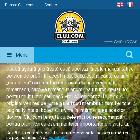
Despre Cluj.com
Contact
Nunta si botez Cluj
Cele mai frumoase evenimente din viața noastră trebuie
să aibă o organizare riguroasă, toate detaliile stabilite și
Menu
invitații fericiți. Așa îi stă bine oricărui eveniment de
anvergură! Planificarea nunții și a botezului în Cluj devine o
treabă ușoară și plăcută dacă apelezi la cele mai calitative
servicii de profil. În acest mod, dacă ești în căutarea unor
,,magicieni” care să facă din nunta ta un eveniment
remarcabil, care va rămâne în amintirea tuturor invitațiilor
pentru mult timp, sau dacă vrei să celebrezi frumos și
original venirea pe lume a unui nou membru a familiei tale,
pagina Nunta si botez Cluj vine în intâmpinarea acestor
dorințe. Cluj.com te ajută cu cele mai bune recomandări
pentru planificarea evenimentelor importante din viața ta.
Ca să fii la curent și cu alte lucruri interesante, ne poți urmări și
pe pagina noastră de
Facebook
.