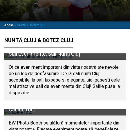
Acasă
»
Nunta si botez Cluj
NUNTĂ CLUJ & BOTEZ CLUJ
Săli Evenimente, Săli Nunți Cluj
Orice eveniment important din viata noastra are nevoie
de un loc de desfasurare. De la sali nunti Cluj
accesibile, la sali luxoase si elegante, aici gasesti cele
mai atractive sali de evenimente din Cluj! Salile puse la
dispozitie...
Cabine foto
BW Photo Booth se alătură momentelor importante din
viața noastră. Fiecare eveniment poate să beneficieze