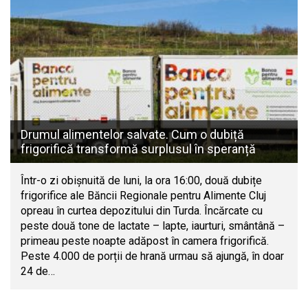
Drumul alimentelor salvate. Cum o dubiță
frigorifică transformă surplusul în speranță
Într-o zi obișnuită de luni, la ora 16:00, două dubițe
frigorifice ale Băncii Regionale pentru Alimente Cluj
opreau în curtea depozitului din Turda. Încărcate cu
peste două tone de lactate – lapte, iaurturi, smântână –
primeau peste noapte adăpost în camera frigorifică.
Peste 4.000 de porții de hrană urmau să ajungă, în doar
24 de…