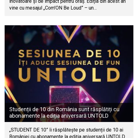
inovatoare și de impact pentru oraș. Ediția din acest an
vine cu mesajul „Com’ON Be Loud” – un…
Studenții de 10 din România sunt răsplătiți cu
abonamente la ediția aniversară UNTOLD
„STUDENT DE 10” îi răsplătește pe studenții de 10 ai
României cu abonamente la ediția aniversară UNTOLD