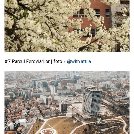
#7 Parcul Feroviarilor | foto »
@with.attila