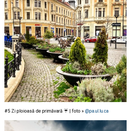
#5 Zi ploioasă de primăvară ☔ | foto »
@pa.ul.lu.ca