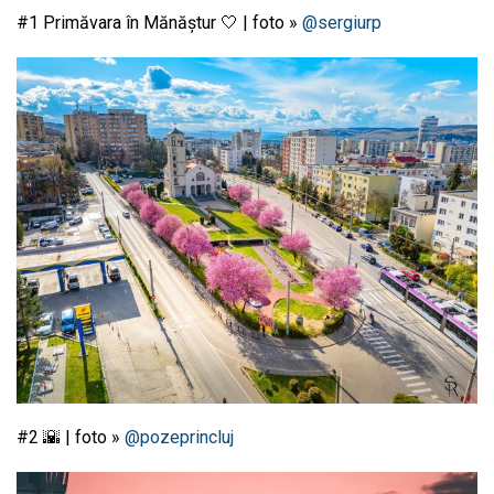
#1 Primăvara în Mănăștur 🤍 | foto »
@sergiurp
#2 🌇 | foto »
@pozeprincluj