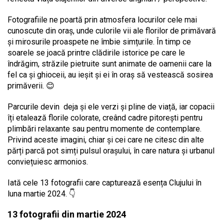
Fotografiile ne poartă prin atmosfera locurilor cele mai
cunoscute din oraș, unde culorile vii ale florilor de primăvară
și mirosurile proaspete ne îmbie simțurile. În timp ce
soarele se joacă printre clădirile istorice pe care le
îndrăgim, străzile pietruite sunt animate de oamenii care la
fel ca și ghioceii, au ieșit și ei în oraș să vestească sosirea
primăverii. 😊
Parcurile devin deja și ele verzi și pline de viață, iar copacii
îți etalează florile colorate, creând cadre pitorești pentru
plimbări relaxante sau pentru momente de contemplare.
Privind aceste imagini, chiar și cei care ne citesc din alte
părți parcă pot simți pulsul orașului, în care natura și urbanul
conviețuiesc armonios.
Iată cele 13 fotografii care capturează esența Clujului în
luna martie 2024. 👇
13 fotografii din martie 2024