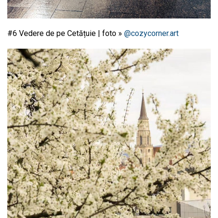
#6 Vedere de pe Cetățuie | foto »
@cozycorner.art