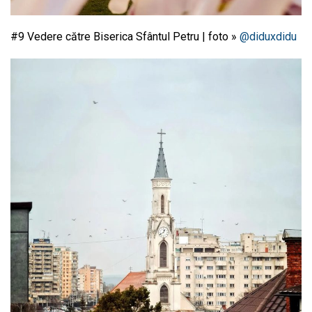
#9 Vedere către
Biserica Sfântul Petru
| foto »
@diduxdidu