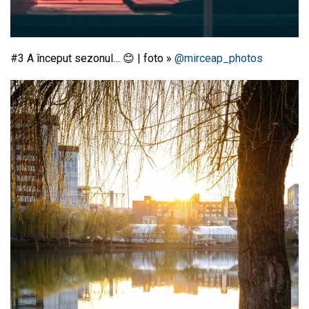
#3 A început sezonul… 😊 | foto »
@mirceap_photos