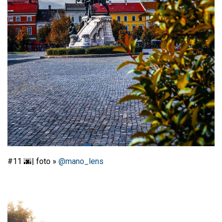
#11 🌆| foto »
@mano_lens