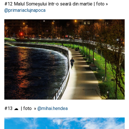
#12 Malul Someșului într-o seară din martie | foto »
@primariaclujnapoca
#13 ☁ | foto »
@mihai.hendea