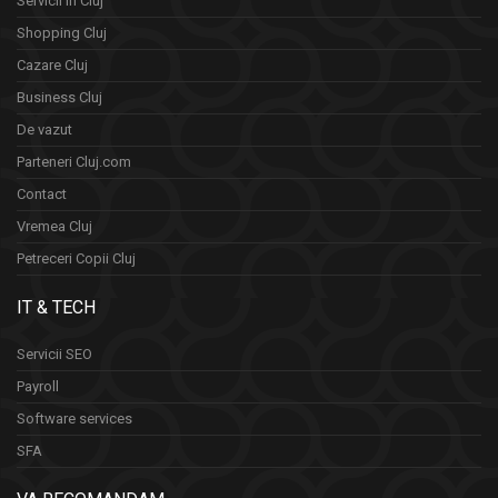
Servicii in Cluj
Shopping Cluj
Cazare Cluj
Business Cluj
De vazut
Parteneri Cluj.com
Contact
Vremea Cluj
Petreceri Copii Cluj
IT & TECH
Servicii SEO
Payroll
Software services
SFA