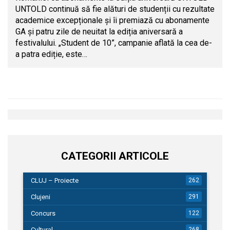
UNTOLD continuă să fie alături de studenții cu rezultate
academice excepționale și îi premiază cu abonamente
GA și patru zile de neuitat la ediția aniversară a
festivalului. „Student de 10”, campanie aflată la cea de-
a patra ediție, este…
CATEGORII ARTICOLE
CLUJ – Proiecte
262
Clujeni
291
Concurs
122
Cultural
268