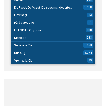
De Facut, De Vazut, De spus mai departe…
1.318
Destinații
43
Fără categorie
11
LIFESTYLE Cluj.com
180
Mancare
283
Servicii in Cluj
1.663
Stiri Cluj
5.374
Vremea la Cluj
29