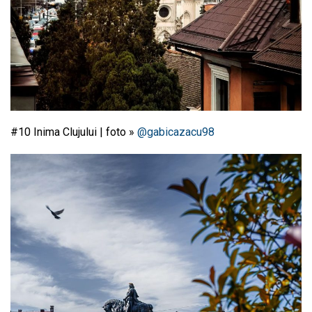
#10 Inima Clujului | foto »
@gabicazacu98