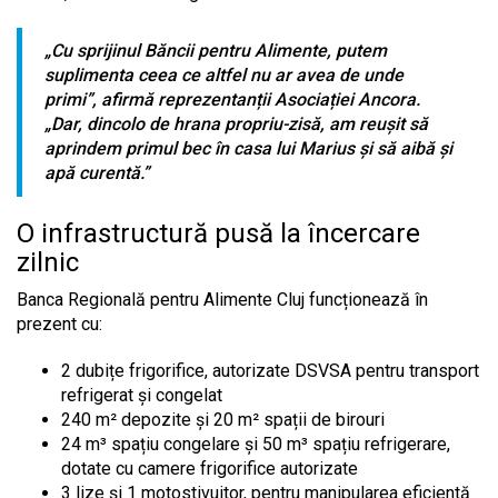
„Cu sprijinul Băncii pentru Alimente, putem
suplimenta ceea ce altfel nu ar avea de unde
primi”, afirmă reprezentanții Asociației Ancora.
„Dar, dincolo de hrana propriu-zisă, am reușit să
aprindem primul bec în casa lui Marius și să aibă și
apă curentă.”
O infrastructură pusă la încercare
zilnic
Banca Regională pentru Alimente Cluj funcționează în
prezent cu:
2 dubițe frigorifice, autorizate DSVSA pentru transport
refrigerat și congelat
240 m² depozite și 20 m² spații de birouri
24 m³ spațiu congelare și 50 m³ spațiu refrigerare,
dotate cu camere frigorifice autorizate
3 lize și 1 motostivuitor, pentru manipularea eficientă