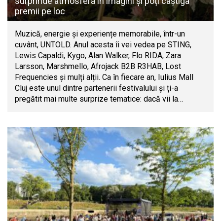
surprinde atmosfera în imagini și poți câștiga
premii pe loc
Muzică, energie și experiențe memorabile, într-un
cuvânt, UNTOLD. Anul acesta îi vei vedea pe STING,
Lewis Capaldi, Kygo, Alan Walker, Flo RIDA, Zara
Larsson, Marshmello, Afrojack B2B R3HAB, Lost
Frequencies și mulți alții. Ca în fiecare an, Iulius Mall
Cluj este unul dintre partenerii festivalului și ți-a
pregătit mai multe surprize tematice: dacă vii la…