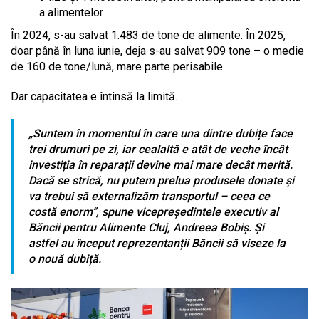
a alimentelor
În 2024, s-au salvat 1.483 de tone de alimente. În 2025,
doar până în luna iunie, deja s-au salvat 909 tone – o medie
de 160 de tone/lună, mare parte perisabile.
Dar capacitatea e întinsă la limită.
„Suntem în momentul în care una dintre dubițe face
trei drumuri pe zi, iar cealaltă e atât de veche încât
investiția în reparații devine mai mare decât merită.
Dacă se strică, nu putem prelua produsele donate și
va trebui să externalizăm transportul – ceea ce
costă enorm”, spune vicepreședintele executiv al
Băncii pentru Alimente Cluj, Andreea Bobiș. Și
astfel au început reprezentanții Băncii să viseze la
o nouă dubiță.