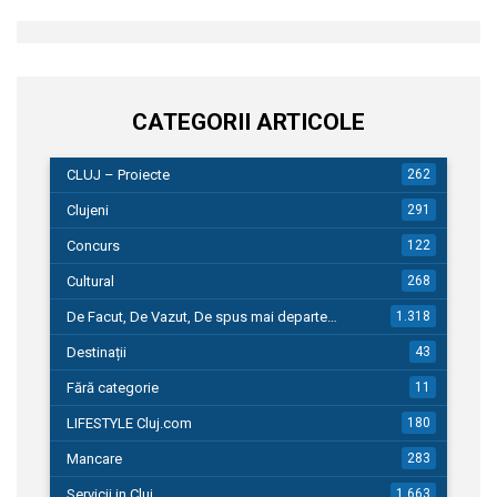
CATEGORII ARTICOLE
CLUJ – Proiecte
262
Clujeni
291
Concurs
122
Cultural
268
De Facut, De Vazut, De spus mai departe…
1.318
Destinații
43
Fără categorie
11
LIFESTYLE Cluj.com
180
Mancare
283
Servicii in Cluj
1.663