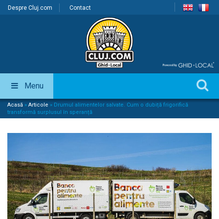
Despre Cluj.com
Contact
Menu
Acasă
»
Articole
»
Drumul alimentelor salvate. Cum o dubiță frigorifică
transformă surplusul în speranță