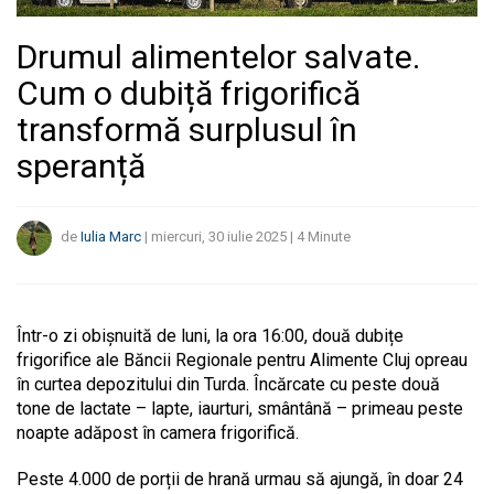
Drumul alimentelor salvate.
Cum o dubiță frigorifică
transformă surplusul în
speranță
de
Iulia Marc
|
miercuri, 30 iulie 2025
|
4
Minute
Într-o zi obișnuită de luni, la ora 16:00, două dubițe
frigorifice ale Băncii Regionale pentru Alimente Cluj opreau
în curtea depozitului din Turda. Încărcate cu peste două
tone de lactate – lapte, iaurturi, smântână – primeau peste
noapte adăpost în camera frigorifică.
Peste 4.000 de porții de hrană urmau să ajungă, în doar 24