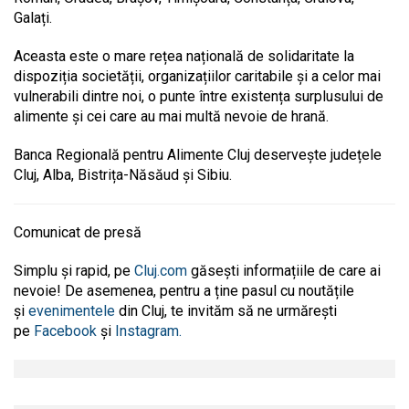
Galați.
Aceasta este o mare rețea națională de solidaritate la
dispoziția societății, organizațiilor caritabile și a celor mai
vulnerabili dintre noi, o punte între existența surplusului de
alimente și cei care au mai multă nevoie de hrană.
Banca Regională pentru Alimente Cluj deservește județele
Cluj, Alba, Bistrița-Năsăud și Sibiu.
Comunicat de presă
Simplu și rapid, pe
Cluj.com
găsești informațiile de care ai
nevoie! De asemenea, pentru a ține pasul cu noutățile
și
evenimentele
din Cluj, te invităm să ne urmărești
pe
Facebook
și
Instagram.