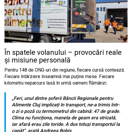
În spatele volanului – provocări reale
și misiune personală
Pentru 148 de ONG-uri din regiune, fiecare cursă contează.
Fiecare întârziere înseamnă mai puține mese. Fiecare
kilometru neparcurs lasă în urmă oameni flămânzi.
„Feri, unul dintre șoferii Băncii Regionale pentru
Alimente Cluj implicați în transport, ne-a trimis într-
o zi o poză cu termometrul din cabină: 47 de grade.
Clima nu funcționa, maneta de geam era stricată,
iar afară erau zile toride. A dus totuși transportul la
capăt”, arată Andreea Bobiș.