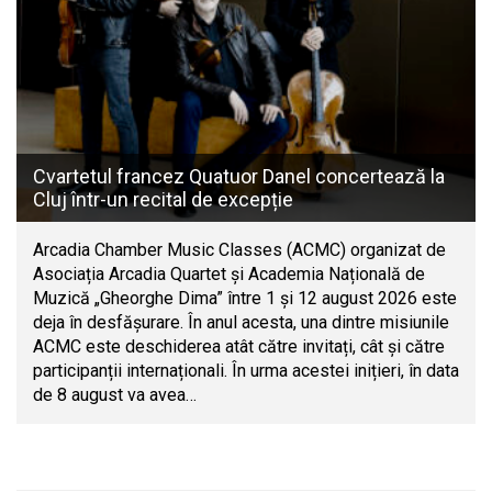
Cvartetul francez Quatuor Danel concertează la
Cluj într-un recital de excepție
Arcadia Chamber Music Classes (ACMC) organizat de
Asociația Arcadia Quartet și Academia Națională de
Muzică „Gheorghe Dima” între 1 și 12 august 2026 este
deja în desfășurare. În anul acesta, una dintre misiunile
ACMC este deschiderea atât către invitați, cât și către
participanții internaționali. În urma acestei inițieri, în data
de 8 august va avea…