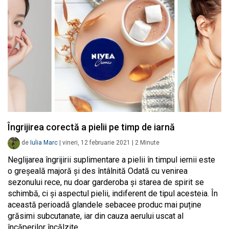
Îngrijirea corectă a pielii pe timp de iarnă
de
Iulia Marc
|
vineri, 12 februarie 2021
|
2
Minute
Neglijarea îngrijirii suplimentare a pielii în timpul iernii este
o greșeală majoră și des întâlnită Odată cu venirea
sezonului rece, nu doar garderoba și starea de spirit se
schimbă, ci și aspectul pielii, indiferent de tipul acesteia. În
această perioadă glandele sebacee produc mai puține
grăsimi subcutanate, iar din cauza aerului uscat al
încăperilor încălzite…