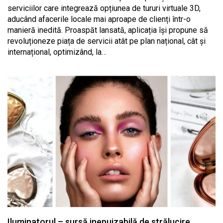
serviciilor care integrează opțiunea de tururi virtuale 3D,
aducând afacerile locale mai aproape de clienți într-o
manieră inedită. Proaspăt lansată, aplicația își propune să
revoluționeze piața de servicii atât pe plan național, cât și
internațional, optimizând, la…
Iluminatorul – sursă inepuizabilă de strălucire