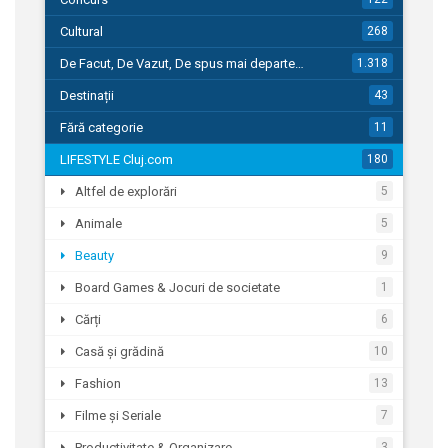
Cultural
268
De Facut, De Vazut, De spus mai departe…
1.318
Destinații
43
Fără categorie
11
LIFESTYLE Cluj.com
180
Altfel de explorări
5
Animale
5
Beauty
9
Board Games & Jocuri de societate
1
Cărți
6
Casă și grădină
10
Fashion
13
Filme și Seriale
7
Productivitate & Organizare
3