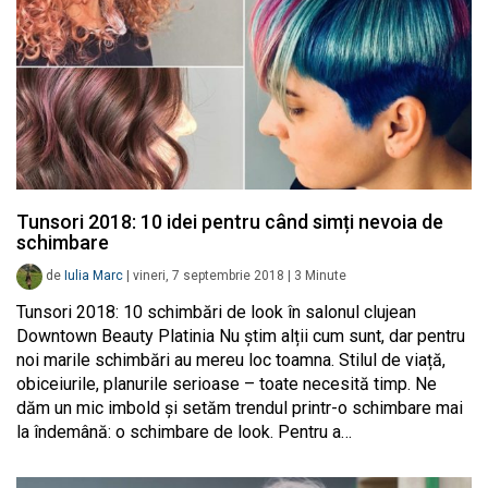
Tunsori 2018: 10 idei pentru când simți nevoia de
schimbare
de
Iulia Marc
|
vineri, 7 septembrie 2018
|
3
Minute
Tunsori 2018: 10 schimbări de look în salonul clujean
Downtown Beauty Platinia Nu știm alții cum sunt, dar pentru
noi marile schimbări au mereu loc toamna. Stilul de viață,
obiceiurile, planurile serioase – toate necesită timp. Ne
dăm un mic imbold și setăm trendul printr-o schimbare mai
la îndemână: o schimbare de look. Pentru a…