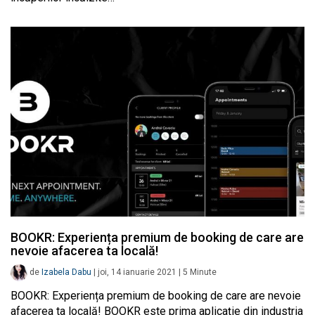
BOOKR: Experiența premium de booking de care are
nevoie afacerea ta locală!
de
Izabela Dabu
|
joi, 14 ianuarie 2021
|
5
Minute
BOOKR: Experiența premium de booking de care are nevoie
afacerea ta locală! BOOKR este prima aplicație din industria