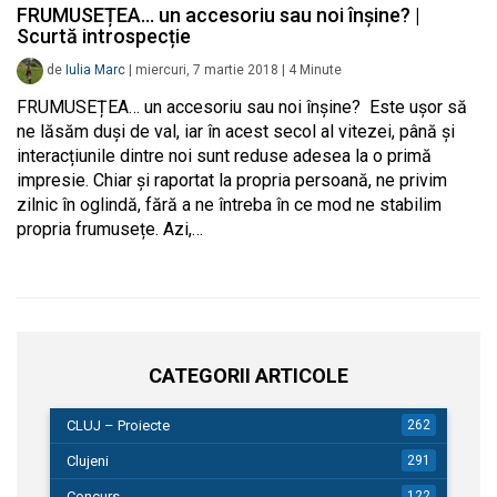
FRUMUSEȚEA… un accesoriu sau noi înșine? |
Scurtă introspecție
de
Iulia Marc
|
miercuri, 7 martie 2018
|
4
Minute
FRUMUSEȚEA… un accesoriu sau noi înșine? Este ușor să
ne lăsăm duși de val, iar în acest secol al vitezei, până și
interacțiunile dintre noi sunt reduse adesea la o primă
impresie. Chiar și raportat la propria persoană, ne privim
zilnic în oglindă, fără a ne întreba în ce mod ne stabilim
propria frumusețe. Azi,…
CATEGORII ARTICOLE
CLUJ – Proiecte
262
Clujeni
291
Concurs
122