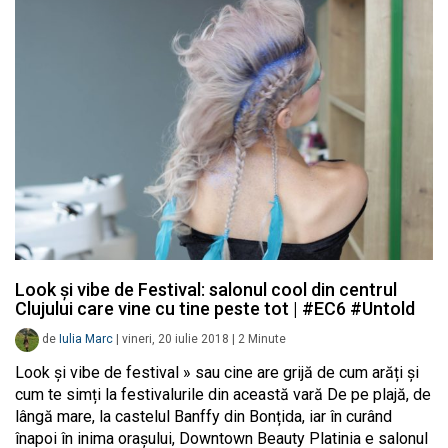
Look și vibe de Festival: salonul cool din centrul
Clujului care vine cu tine peste tot | #EC6 #Untold
de
Iulia Marc
|
vineri, 20 iulie 2018
|
2
Minute
Look și vibe de festival » sau cine are grijă de cum arăți și
cum te simți la festivalurile din această vară De pe plajă, de
lângă mare, la castelul Banffy din Bonțida, iar în curând
înapoi în inima orașului, Downtown Beauty Platinia e salonul