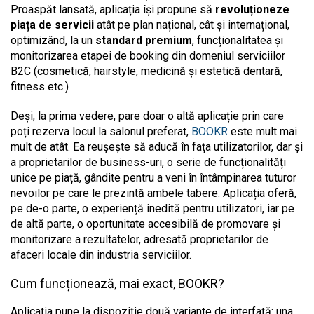
Proaspăt lansată, aplicația își propune să
revoluționeze
piața de servicii
atât pe plan național, cât și internațional,
optimizând, la un
standard premium
, funcționalitatea și
monitorizarea etapei de booking din domeniul serviciilor
B2C (cosmetică, hairstyle, medicină și estetică dentară,
fitness etc.)
Deși, la prima vedere, pare doar o altă aplicație prin care
poți rezerva locul la salonul preferat,
BOOKR
este mult mai
mult de atât. Ea reușește să aducă în fața utilizatorilor, dar și
a proprietarilor de business-uri, o serie de funcționalități
unice pe piață, gândite pentru a veni în întâmpinarea tuturor
nevoilor pe care le prezintă ambele tabere. Aplicația oferă,
pe de-o parte, o experiență inedită pentru utilizatori, iar pe
de altă parte, o oportunitate accesibilă de promovare și
monitorizare a rezultatelor, adresată proprietarilor de
afaceri locale din industria serviciilor.
Cum funcționează, mai exact, BOOKR?
Aplicația pune la dispoziție două variante de interfață: una