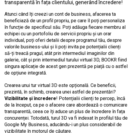
transparentă în fața clientului, generând încredere!
Atunci când îți creezi un cont de business, afacerea ta
beneficiază de un profil propriu, pe care îl poți personaliza
în funcție de specificul său. Poți adăuga fiecare membru al
echipei cu un portofoliu de servicii propriu și un orar
individual, poți oferi detalii despre programul tău, despre
valorile business-ului și îi poți invita pe potențialii clienți
să-ți treacă pragul, atât prin intermediul imaginilor din
galerie, cât și prin intermediul turului virtual 3D, BOOKR fiind
singura aplicație de acest gen prezentă pe piață cu o astfel
de opțiune integrată.
Crearea unui tur virtual 3D este opțională. Ce beneficii,
prezintă, în schimb, crearea unei astfel de prezentări?
Vizibilitate și încredere
! Potențialii clienți te percep, încă
de la început, ca pe o afacere care abordează o comunicare
transparentă, ceea ce îți aduce un plus de încredere în fața
concurenței. Totodată, turul 3D va fi indexat în profilul tău de
Google My Business, aducându-i un plus considerabil de
vizibilitate în motorul de căutare.