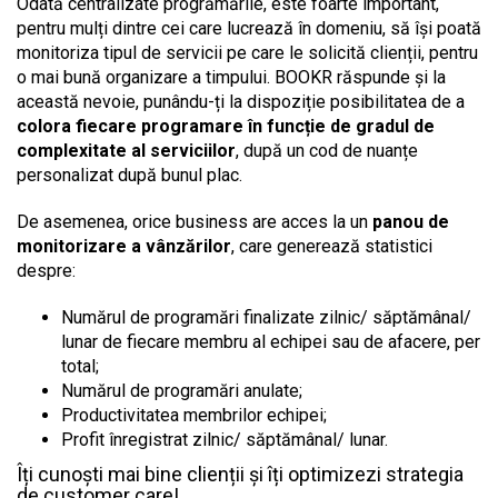
Odată centralizate progrămările, este foarte important,
pentru mulți dintre cei care lucrează în domeniu, să își poată
monitoriza tipul de servicii pe care le solicită clienții, pentru
o mai bună organizare a timpului. BOOKR răspunde și la
această nevoie, punându-ți la dispoziție posibilitatea de a
colora fiecare programare în funcție de gradul de
complexitate al serviciilor
, după un cod de nuanțe
personalizat după bunul plac.
De asemenea, orice business are acces la un
panou de
monitorizare a vânzărilor
, care generează statistici
despre:
Numărul de programări finalizate zilnic/ săptămânal/
lunar de fiecare membru al echipei sau de afacere, per
total;
Numărul de programări anulate;
Productivitatea membrilor echipei;
Profit înregistrat zilnic/ săptămânal/ lunar.
Îți cunoști mai bine clienții și îți optimizezi strategia
de customer care!