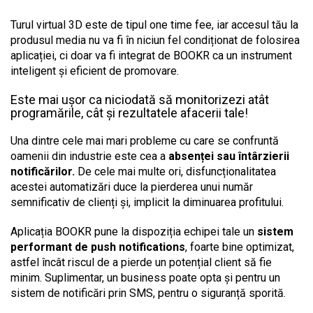
Turul virtual 3D este de tipul one time fee, iar accesul tău la
produsul media nu va fi în niciun fel condiționat de folosirea
aplicației, ci doar va fi integrat de BOOKR ca un instrument
inteligent și eficient de promovare.
Este mai ușor ca niciodată să monitorizezi atât
programările, cât și rezultatele afacerii tale!
Una dintre cele mai mari probleme cu care se confruntă
oamenii din industrie este cea a
absenței sau întârzierii
notificărilor.
De cele mai multe ori, disfuncționalitatea
acestei automatizări duce la pierderea unui număr
semnificativ de clienți și, implicit la diminuarea profitului.
Aplicația BOOKR pune la dispoziția echipei tale un
sistem
performant de push notifications
, foarte bine optimizat,
astfel încât riscul de a pierde un potențial client să fie
minim. Suplimentar, un business poate opta și pentru un
sistem de notificări prin SMS, pentru o siguranță sporită.