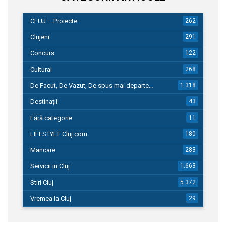
CLUJ – Proiecte
262
Clujeni
291
Concurs
122
Cultural
268
De Facut, De Vazut, De spus mai departe…
1.318
Destinații
43
Fără categorie
11
LIFESTYLE Cluj.com
180
Mancare
283
Servicii in Cluj
1.663
Stiri Cluj
5.372
Vremea la Cluj
29