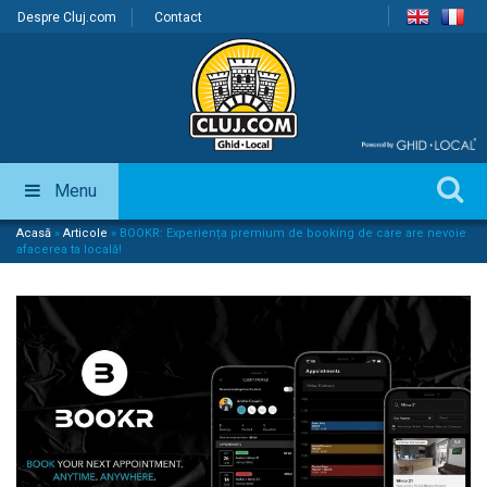
Despre Cluj.com
Contact
Menu
Acasă
»
Articole
»
BOOKR: Experiența premium de booking de care are nevoie
afacerea ta locală!