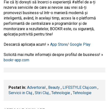
Fie că îți dorești să încerci o experiență #altfel de a-ți
rezerva serviciile de care ai nevoie sau vrei să-ți
promovezi business-ul într-o manieră modernă și
inteligentă, având, în același timp, acces la o platformă
performantă de centralizare a programărilor și de
monitorizare a rezultatelor, BOOKR este, cu siguranță,
aplicația potrivită pentru tine!
Descarcă aplicația acum!
»
App Store
/
Google Play
Solicită mai multe informații despre profilul de business!
»
bookr-app.com
Postat în:
Advertorial
,
Beauty
,
LIFESTYLE Cluj.com
,
Servicii in Cluj
,
Stiri Cluj
,
Tehnologie
,
Tehnologie