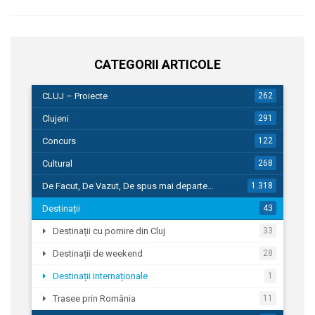
CATEGORII ARTICOLE
CLUJ – Proiecte
262
Clujeni
291
Concurs
122
Cultural
268
De Facut, De Vazut, De spus mai departe…
1.318
Destinații
43
Destinații cu pornire din Cluj
33
Destinații de weekend
28
Destinații internaționale
1
Trasee prin România
11