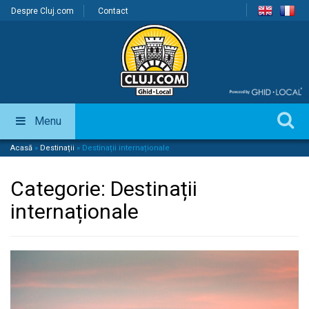
Despre Cluj.com
Contact
Menu
Acasă
»
Destinații
»
Destinații internaționale
Categorie:
Destinații
internaționale