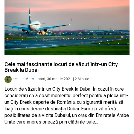
Cele mai fascinante locuri de văzut într-un City
Break la Dubai
de
Iulia Marc
|
marți, 30 martie 2021
|
2
Minute
Locuri de văzut într-un City Break la Dubai În cazul în care
considerați că a sosit momentul perfect pentru a pleca într-
un City Break departe de România, cu siguranță merită să
luați în considerare destinația Dubai. Eurotrip vă oferă
posibilitatea de a vizita Dubaiul, un oraș din Emiratele Arabe
Unite care impresionează prin clădirile sale…