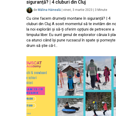
siguranță? | 4 cluburi din Cluj
de
Mălina Hăineală
|
vineri, 3 martie 2023
|
3
Minute
Cu cine facem drumeții montane în siguranță? | 4
cluburi din Cluj A sosit momentul să te invităm din n
la noi explorări și să-ți oferim opțiuni de petrecere a
timpului liber. Eu sunt genul de explorator căruia îi pl
ca atunci când își pune rucsacul în spate și pornește
drum să știe că-l…