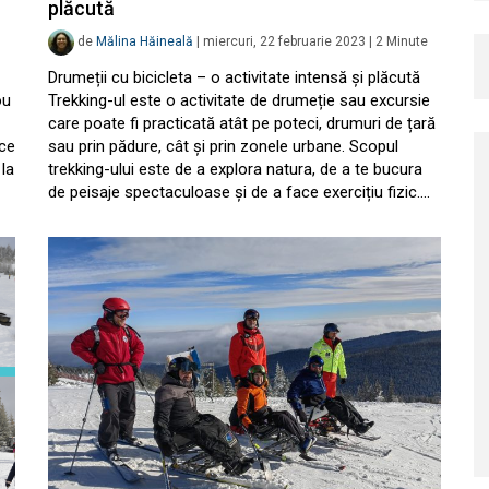
plăcută
de
Mălina Hăineală
|
miercuri, 22 februarie 2023
|
2
Minute
Drumeții cu bicicleta – o activitate intensă și plăcută
ou
Trekking-ul este o activitate de drumeție sau excursie
care poate fi practicată atât pe poteci, drumuri de țară
ace
sau prin pădure, cât și prin zonele urbane. Scopul
 la
trekking-ului este de a explora natura, de a te bucura
de peisaje spectaculoase și de a face exercițiu fizic.…