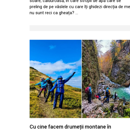
soare, călduroasă, în care stropii de apă care se
preling de pe vâslele cu care îți ghidezi direcția de m
nu sunt reci ca gheața? …
Cu cine facem drumeții montane în