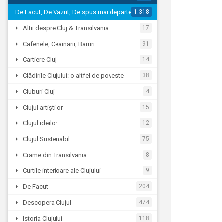
De Facut, De Vazut, De spus mai departe…
1.318
Altii despre Cluj & Transilvania
17
Cafenele, Ceainarii, Baruri
91
Cartiere Cluj
14
Clădirile Clujului: o altfel de poveste
38
Cluburi Cluj
4
Clujul artiștilor
15
Clujul ideilor
12
Clujul Sustenabil
75
Crame din Transilvania
8
Curtile interioare ale Clujului
9
De Facut
204
Descopera Clujul
474
Istoria Clujului
118