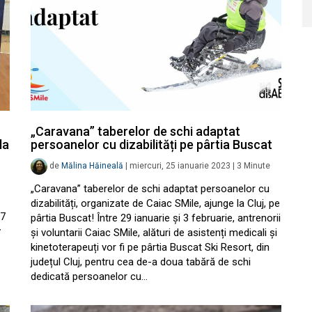
„Caravana” taberelor de schi adaptat
la
persoanelor cu dizabilități pe pârtia Buscat
de
Mălina Hăineală
|
miercuri, 25 ianuarie 2023
|
3
Minute
„Caravana” taberelor de schi adaptat persoanelor cu
dizabilități, organizate de Caiac SMile, ajunge la Cluj, pe
27
pârtia Buscat! Între 29 ianuarie și 3 februarie, antrenorii
v
și voluntarii Caiac SMile, alături de asistenți medicali și
kinetoterapeuți vor fi pe pârtia Buscat Ski Resort, din
județul Cluj, pentru cea de-a doua tabără de schi
dedicată persoanelor cu…