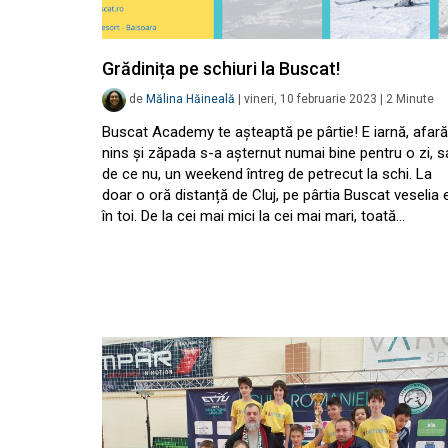
Grădinița pe schiuri la Buscat!
de
Mălina Hăineală
|
vineri, 10 februarie 2023
|
2
Minute
Buscat Academy te așteaptă pe pârtie! E iarnă, afară
nins și zăpada s-a așternut numai bine pentru o zi, s
de ce nu, un weekend întreg de petrecut la schi. La
doar o oră distanță de Cluj, pe pârtia Buscat veselia 
în toi. De la cei mai mici la cei mai mari, toată…