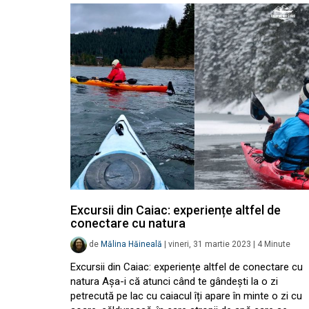
Excursii din Caiac: experiențe altfel de
conectare cu natura
de
Mălina Hăineală
|
vineri, 31 martie 2023
|
4
Minute
Excursii din Caiac: experiențe altfel de conectare cu
natura Așa-i că atunci când te gândești la o zi
petrecută pe lac cu caiacul îți apare în minte o zi cu