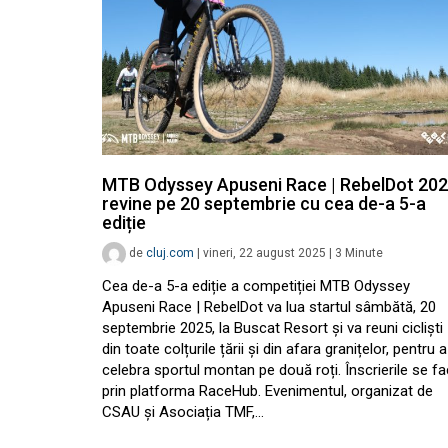
MTB Odyssey Apuseni Race | RebelDot 20
revine pe 20 septembrie cu cea de-a 5-a
ediție
de
cluj.com
|
vineri, 22 august 2025
|
3
Minute
Cea de-a 5-a ediție a competiției MTB Odyssey
Apuseni Race | RebelDot va lua startul sâmbătă, 20
septembrie 2025, la Buscat Resort și va reuni cicliști
din toate colțurile țării și din afara granițelor, pentru a
celebra sportul montan pe două roți. Înscrierile se fa
prin platforma RaceHub. Evenimentul, organizat de
CSAU și Asociația TMF,…