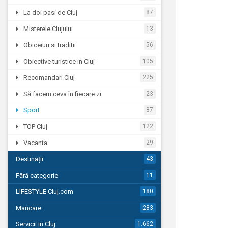
La doi pasi de Cluj
87
Misterele Clujului
13
Obiceiuri si traditii
56
Obiective turistice in Cluj
105
Recomandari Cluj
225
Să facem ceva în fiecare zi
23
Sport
87
TOP Cluj
122
Vacanta
29
Destinații
43
Fără categorie
11
LIFESTYLE Cluj.com
180
Mancare
283
Servicii in Cluj
1.662