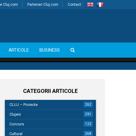
e Cluj.com
Parteneri Cluj.com
Contact
ARTICOLE
BUSINESS
CATEGORII ARTICOLE
CLUJ – Proiecte
262
Clujeni
291
Concurs
122
Cultural
268