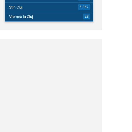
Stiri Cluj
5.367
Vremea la Cluj
29