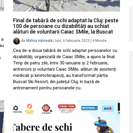
Final de tabără de schi adaptat la Cluj: peste
100 de persoane cu dizabilități au schiat
alături de voluntarii Caiac SMile, la Buscat
 a
de
Mălina Hăineală
|
luni, 6 februarie 2023
|
4
Minute
au
Cea de-a doua tabără de schi adaptat persoanelor cu
dizabilități, organizată de Caiac SMile, a ajuns la final.
e
Timp de patru zile, între 30 ianuarie și 2 februarie,
antrenorii și voluntarii Caiac SMile, alături de asistenți
medicali și kinetoterapeuți, au transformat pârtia
Buscat Ski Resort, din județul Cluj, în bază de
antrenament pentru persoanele cu…