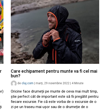
r
Care echipament pentru munte va fi cel mai
bun?
de
cluj.com
|
marți, 29 noiembrie 2022
|
4
Minute
or)
Oricine face drumeții pe munte de ceva mai mult timp,
știe perfect cât de important este să fii pregătit pentru
ă
fiecare excursie. Fie că este vorba de o excursie de o
ți
zi pe un traseu mai ușor sau de o drumeție de o