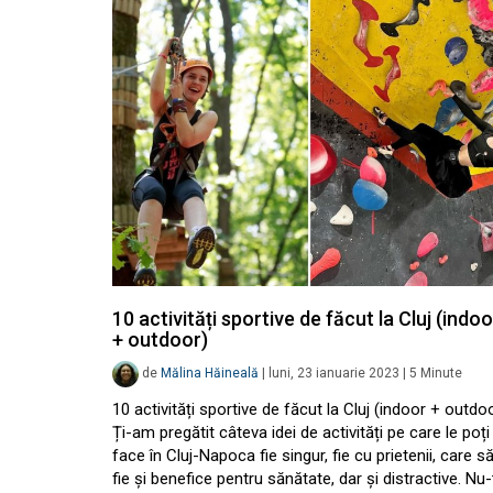
10 activități sportive de făcut la Cluj (indoo
+ outdoor)
de
Mălina Hăineală
|
luni, 23 ianuarie 2023
|
5
Minute
10 activități sportive de făcut la Cluj (indoor + outdo
Ți-am pregătit câteva idei de activități pe care le poți
face în Cluj-Napoca fie singur, fie cu prietenii, care s
fie și benefice pentru sănătate, dar și distractive. Nu-