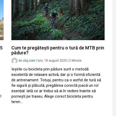
25
Cum te pregătești pentru o tură de MTB prin
pădure?
de
cluj.com
|
luni, 18 august 2025
|
2
Minute
Ieșirile cu bicicleta prin pădure sunt o metodă
excelentă de relaxare activă, dar și o formă eficientă
de antrenament. Totuși, pentru ca o astfel de tură să
fie sigură și plăcută, pregătirea corectă joacă un rol
esențial. Iată ce ar trebui să ai în vedere înainte să
c
pornești pe traseu. Alege corect bicicleta pentru
teren…