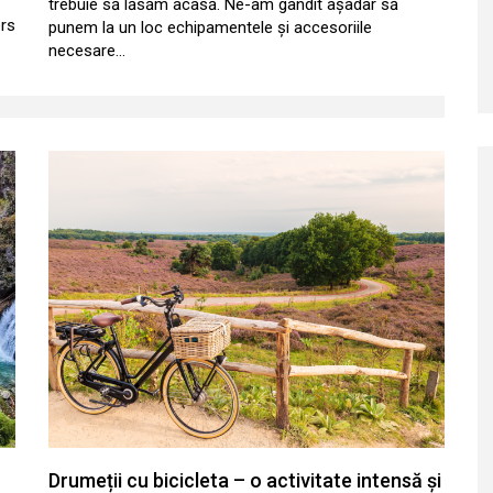
trebuie să lăsăm acasă. Ne-am gândit așadar să
ers
punem la un loc echipamentele și accesoriile
necesare…
Drumeții cu bicicleta – o activitate intensă și