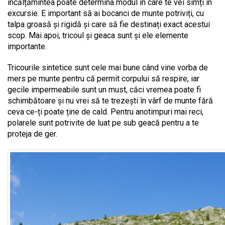
încălțămintea poate determina modul în care te vei simți în
excursie. E important să ai bocanci de munte potriviți, cu
talpa groasă și rigidă și care să fie destinați exact acestui
scop. Mai apoi, tricoul și geaca sunt și ele elemente
importante.
Tricourile sintetice sunt cele mai bune când vine vorba de
mers pe munte pentru că permit corpului să respire, iar
gecile impermeabile sunt un must, căci vremea poate fi
schimbătoare și nu vrei să te trezești în vârf de munte fără
ceva ce-ți poate ține de cald. Pentru anotimpuri mai reci,
polarele sunt potrivite de luat pe sub geacă pentru a te
proteja de ger.