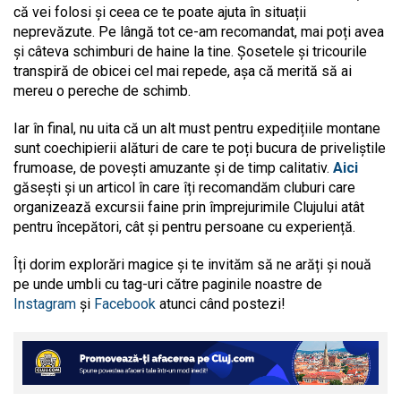
că vei folosi și ceea ce te poate ajuta în situații
neprevăzute. Pe lângă tot ce-am recomandat, mai poți avea
și câteva schimburi de haine la tine. Șosetele și tricourile
transpiră de obicei cel mai repede, așa că merită să ai
mereu o pereche de schimb.
Iar în final, nu uita că un alt must pentru expedițiile montane
sunt coechipierii alături de care te poți bucura de priveliștile
frumoase, de povești amuzante și de timp calitativ.
Aici
găsești și un articol în care îți recomandăm cluburi care
organizează excursii faine prin împrejurimile Clujului atât
pentru începători, cât și pentru persoane cu experiență.
Îți dorim explorări magice și te invităm să ne arăți și nouă
pe unde umbli cu tag-uri către paginile noastre de
Instagram
și
Facebook
atunci când postezi!