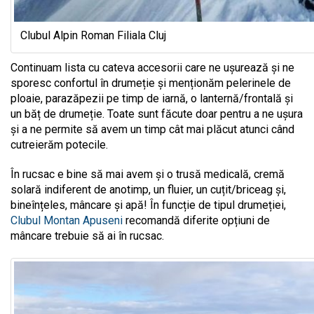
Clubul Alpin Roman Filiala Cluj
Continuam lista cu cateva accesorii care ne ușurează și ne
sporesc confortul în drumeție și menționăm pelerinele de
ploaie, parazăpezii pe timp de iarnă, o lanternă/frontală și
un băț de drumeție. Toate sunt făcute doar pentru a ne ușura
și a ne permite să avem un timp cât mai plăcut atunci când
cutreierăm potecile.
În rucsac e bine să mai avem și o trusă medicală, cremă
solară indiferent de anotimp, un fluier, un cuțit/briceag și,
bineînțeles, mâncare și apă! În funcție de tipul drumeției,
Clubul Montan Apuseni
recomandă diferite opțiuni de
mâncare trebuie să ai în rucsac.