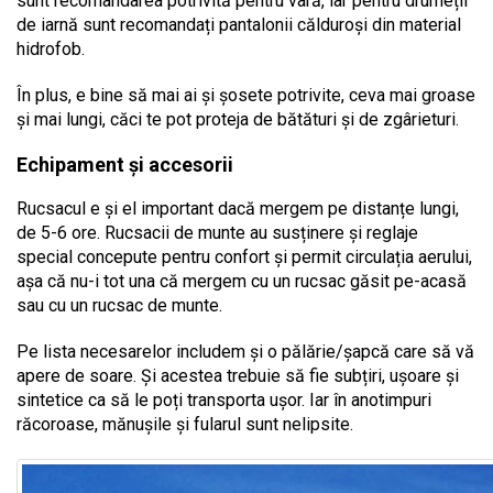
sunt recomandarea potrivită pentru vară, iar pentru drumeții
de iarnă sunt recomandați pantalonii călduroși din
material
hidrofob.
În plus, e bine să mai ai și șosete potrivite, ceva mai groase
și mai lungi, căci te pot proteja de bătături și de zgârieturi.
Echipament și accesorii
Rucsacul e și el important dacă mergem pe distanțe lungi,
de 5-6 ore. Rucsacii de munte au susținere și reglaje
special concepute pentru confort și permit circulația aerului,
așa că nu-i tot una că mergem cu un rucsac găsit pe-acasă
sau cu un rucsac de munte.
Pe lista necesarelor includem și o pălărie/șapcă care să vă
apere de soare. Și acestea trebuie să fie subțiri, ușoare și
sintetice ca să le poți transporta ușor. Iar în anotimpuri
răcoroase, mănușile și fularul sunt nelipsite.