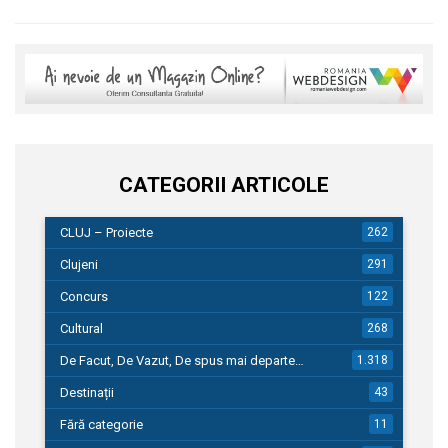
CATEGORII ARTICOLE
CLUJ – Proiecte
262
Clujeni
291
Concurs
122
Cultural
268
De Facut, De Vazut, De spus mai departe…
1.318
Destinații
43
Fără categorie
11