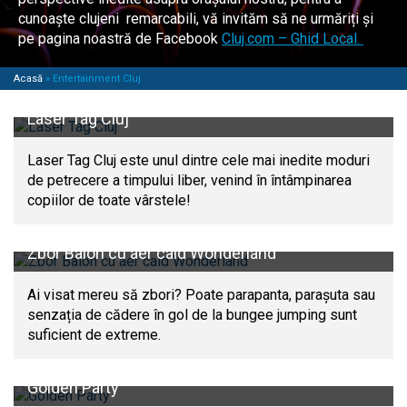
cunoaște clujeni remarcabili, vă invităm să ne urmăriți și
pe pagina noastră de Facebook
Cluj.com – Ghid Local.
Acasă
»
Entertainment Cluj
Laser Tag Cluj
Laser Tag Cluj este unul dintre cele mai inedite moduri
de petrecere a timpului liber, venind în întâmpinarea
copiilor de toate vârstele!
Zbor Balon cu aer cald Wonderland
Ai visat mereu să zbori? Poate parapanta, parașuta sau
senzația de cădere în gol de la bungee jumping sunt
suficient de extreme.
Golden Party