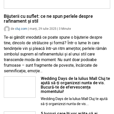
Bijuterii cu suflet: ce ne spun perlele despre
rafinament și stil
de
cluj.com
|
marți, 29 iulie 2025
|
3
Minute
Te-ai gândit vreodată ce poate spune o bijuterie despre
tine, dincolo de strălucire și formă? Într-o lume în care
tendințele vin și pleacă într-un ritm amețitor, perlele rămân
simbolul suprem al rafinamentului și al unui stil care
transcende moda de moment. Nu sunt doar podoabe
frumoase – sunt fragmente de poveste, încărcate de
semnificație, emoție…
Wedding Days de la Iulius Mall Cluj te
ajută să-ți organizezi nunta de vis.
Bucură-te de efervescența
momentului!
Wedding Days de la Iulius Mall Cluj te ajută
să-ți organizezi nunta de vis.…
5 lucruri care îți vor arăta că ai