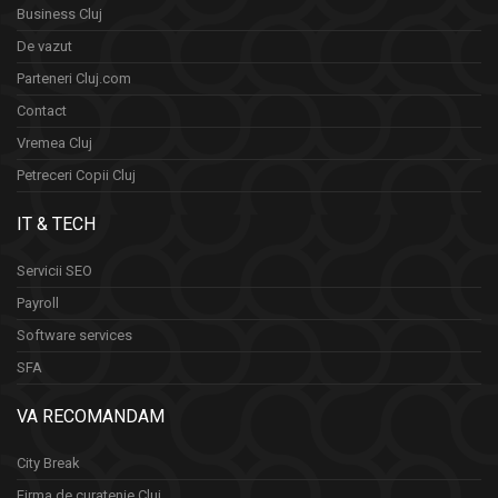
Business Cluj
De vazut
Parteneri Cluj.com
Contact
Vremea Cluj
Petreceri Copii Cluj
IT & TECH
Servicii SEO
Payroll
Software services
SFA
VA RECOMANDAM
City Break
Firma de curatenie Cluj