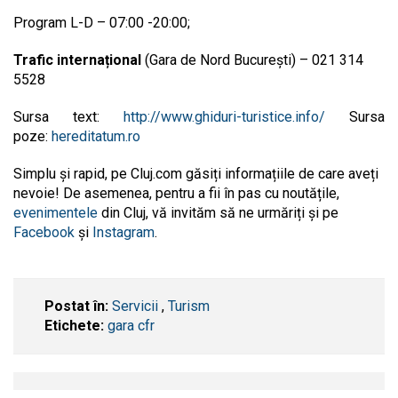
Program L-D – 07:00 -20:00;
Trafic internațional
(Gara de Nord București) – 021 314
5528
Sursa text:
http://www.ghiduri-turistice.info/
Sursa
poze:
hereditatum.ro
Simplu și rapid, pe Cluj.com găsiți informațiile de care aveți
nevoie! De asemenea, pentru a fii în pas cu noutățile,
evenimentele
din Cluj, vă invităm să ne urmăriți și pe
Facebook
și
Instagram
.
Postat în:
Servicii
,
Turism
Etichete:
gara cfr