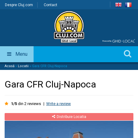
Despre Cluj.com
Contact
Menu
Acasă
»
Locatii
»
Gara CFR Cluj-Napoca
Gara CFR Cluj-Napoca
1/5
din 2 reviews
|
Write a review
Distribuie Locatia