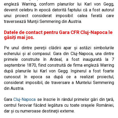
engleză Warring, conform planurilor lui Karl von Gegg,
devenit celebru în epocă datorită faptului că a fost autorul
unui proiect considerat imposibil: calea ferată care
traversează Munţii Semmering din Austria.
Datele de contact pentru Gara CFR Cluj-Napoca le
găsiți mai jos.
Pe unul dintre pereţii clădirii apar şi astăzi simbolurile
echerului şi al compasul. Gara din Cluj-Napoca, una dintre
primele construite în Ardeal, a fost inaugurată la 7
septembrie 1870, fiind construită de firma engleză Warring
după planurile lui Karl von Gegg. Inginerul a fost foarte
cunoscut în epoca sa după ce a realizat proiectul,
considerat imposibil, de traversare a Muntelui Semmering
din Austria.
Gara
Cluj-Napoca
se înscrie în rândul primelor gări din ţară,
centrul feroviar făcând legătura cu toate oraşele României,
dar şi cu numeroase destinaţii externe.