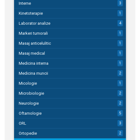
Interne
3
Kinetoterapie
1
Laborator analize
4
Markeri tumorali
1
Masaj anticelulitic
1
Masaj medical
1
Medicina interna
1
Medicina muncii
2
Micologie
1
Microbiologie
2
Neurologie
2
Oftamologie
5
ORL
3
Ortopedie
2