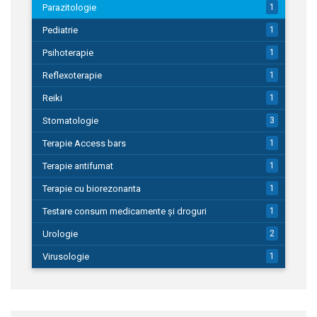
Parazitologie
1
Pediatrie
1
Psihoterapie
1
Reflexoterapie
1
Reiki
1
Stomatologie
3
Terapie Access bars
1
Terapie antifumat
1
Terapie cu biorezonanta
1
Testare consum medicamente și droguri
1
Urologie
2
Virusologie
1