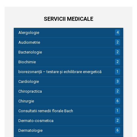
SERVICII MEDICALE
Alergologie
4
Audiometrie
2
Bacteriologie
2
Biochimie
2
biorezonanță – testare și echilibrare energetică
1
Cardiologie
3
Chiropractica
2
Chirurgie
6
Consultatii remedii florale Bach
1
Dermato-cosmetica
2
Dermatologie
6