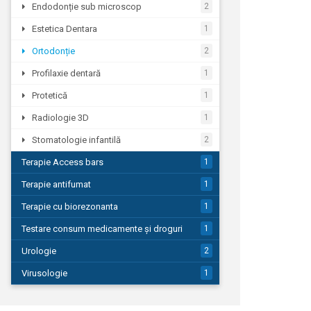
Endodonție sub microscop
2
Estetica Dentara
1
Ortodonție
2
Profilaxie dentară
1
Protetică
1
Radiologie 3D
1
Stomatologie infantilă
2
Terapie Access bars
1
Terapie antifumat
1
Terapie cu biorezonanta
1
Testare consum medicamente și droguri
1
Urologie
2
Virusologie
1