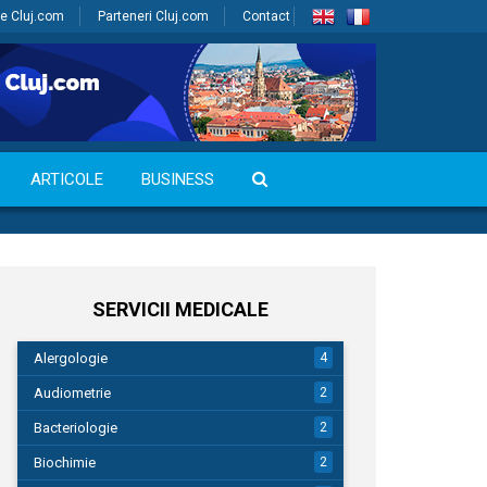
e Cluj.com
Parteneri Cluj.com
Contact
ARTICOLE
BUSINESS
SERVICII MEDICALE
Alergologie
4
Audiometrie
2
Bacteriologie
2
Biochimie
2