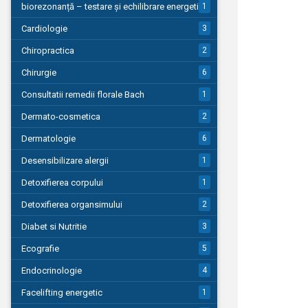
biorezonanță – testare și echilibrare energetică
1
Cardiologie
3
Chiropractica
2
Chirurgie
6
Consultatii remedii florale Bach
1
Dermato-cosmetica
2
Dermatologie
6
Desensibilizare alergii
1
Detoxifierea corpului
1
Detoxifierea organsimului
2
Diabet si Nutritie
3
Ecografie
5
Endocrinologie
4
Facelifting energetic
1