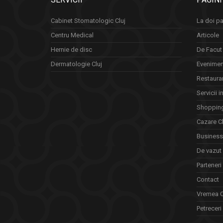
Cabinet Stomatologic Cluj
La doi pa
Centru Medical
Articole
Hernie de disc
De Facut 
Dermatologie Cluj
Eveniment
Restauran
Servicii i
Shopping
Cazare Cl
Business 
De vazut
Parteneri
Contact
Vremea C
Petreceri 