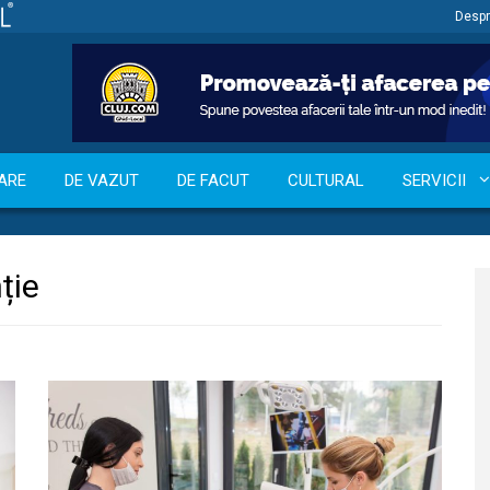
Despr
ARE
DE VAZUT
DE FACUT
CULTURAL
SERVICII
ție