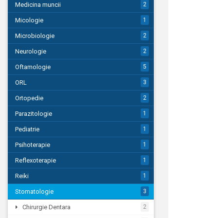
Medicina muncii
2
Micologie
1
Microbiologie
2
Neurologie
2
Oftamologie
5
ORL
3
Ortopedie
2
Parazitologie
1
Pediatrie
1
Psihoterapie
1
Reflexoterapie
1
Reiki
1
Stomatologie
3
Chirurgie Dentara
2