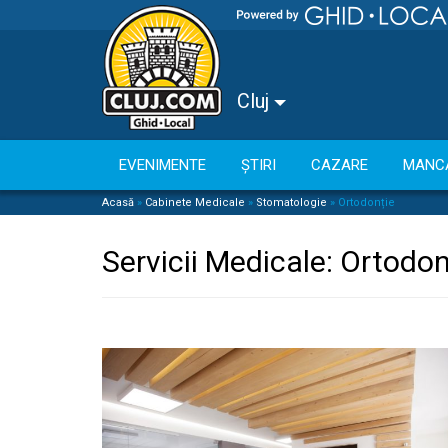
Cluj
EVENIMENTE
ȘTIRI
CAZARE
MANC
Acasă
»
Cabinete Medicale
»
Stomatologie
»
Ortodonție
Servicii Medicale:
Ortodon