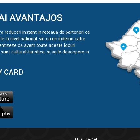
AI AVANTAJOS
ra reduceri instant in reteaua de parteneri ce
ate la nivel national, vin ca un indemn catre
ientizeze ca avem toate aceste locuri
sunt cultural-turistice, si sa le descopere in
Y CARD
IT & TECH