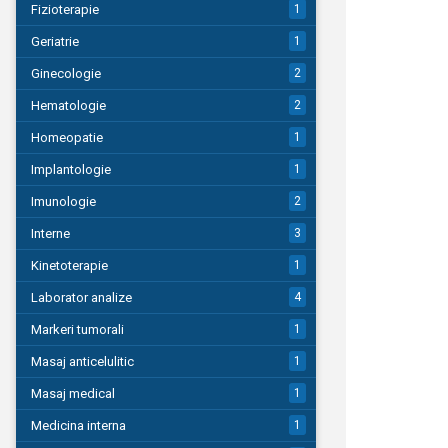
Fizioterapie
1
Geriatrie
1
Ginecologie
2
Hematologie
2
Homeopatie
1
Implantologie
1
Imunologie
2
Interne
3
Kinetoterapie
1
Laborator analize
4
Markeri tumorali
1
Masaj anticelulitic
1
Masaj medical
1
Medicina interna
1