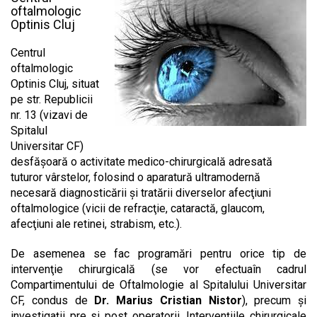
oftalmologic
Optinis Cluj
Centrul
oftalmologic
Optinis Cluj, situat
pe str. Republicii
nr. 13 (vizavi de
Spitalul
Universitar CF)
desfăşoară o activitate medico-chirurgicală adresată
tuturor vârstelor, folosind o aparatură ultramodernă
necesară diagnosticării şi tratării diverselor afecţiuni
oftalmologice (vicii de refracţie, cataractă, glaucom,
afecţiuni ale retinei, strabism, etc.).
De asemenea se fac programări pentru orice tip de
intervenţie chirurgicală (se vor efectuaîn cadrul
Compartimentului de Oftalmologie al Spitalului Universitar
CF, condus de
Dr. Marius Cristian Nistor
), precum şi
investigaţii pre si post operatorii. Intervenţiile chirurgicale