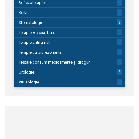
Reflexoterapie
1
Reiki
1
Stomatologie
3
Terapie Access bars
1
Terapie antifumat
1
Terapie cu biorezonanta
1
Testare consum medicamente și droguri
1
Urologie
2
Virusologie
1