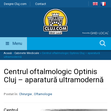
Despre Cluj.com
Contact
Menu
Acasă
»
Cabinete Medicale
»
Centrul oftalmologic Optinis Cluj – aparatură
ultramodernă
Centrul oftalmologic Optinis
Cluj – aparatură ultramodernă
Postat în:
Chirurgie
,
Oftamologie
Centrul