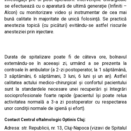
se efectuează cu o aparatură de ultimă generaţie (Infiniti –
Alcon) cu monitorizare video şi instrumentar de cea mai
bună calitate în majoritate de unică folosinţă. Se practică
anestezia topică (cu picături) evitându-se astfel riscurile
anesteziei prin injectare.
Durata de spitalizare poate fi de câteva ore, bolnavul
externându-se în aceeaşi zi, urmând a se prezenta la
controale în ambulator (a 2-zi postoperator, la 1 săptămână,
3 săptămâni, 6 săptămani, 3 luni, 6 luni şi un an). Astfel
calitatea actului medico-chirurgical şi confortul pacientului
sunt la standardele necesare unei recuperări şi întegrări
socioprofesionale foarte rapide (pacientul îşi poate relua
activitatea normală a 3-a zi postoperator cu respectarea
unor condiţii normale de igienă şi efort).
Contact Centrul oftalmologic Optinis Cluj:
Adresa: str. Republicii, nr. 13, Cluj-Napoca (vizavi de Spitalul