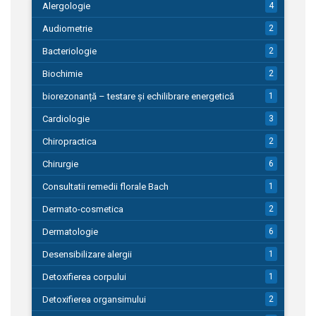
Alergologie
4
Audiometrie
2
Bacteriologie
2
Biochimie
2
biorezonanță – testare și echilibrare energetică
1
Cardiologie
3
Chiropractica
2
Chirurgie
6
Consultatii remedii florale Bach
1
Dermato-cosmetica
2
Dermatologie
6
Desensibilizare alergii
1
Detoxifierea corpului
1
Detoxifierea organsimului
2