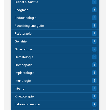
Diabet si Nutritie
3
Ecografie
5
Endocrinologie
4
Facelifting energetic
1
Fizioterapie
1
Geriatrie
1
Ginecologie
2
Hematologie
2
Homeopatie
1
Implantologie
1
Imunologie
2
Interne
3
Kinetoterapie
1
Laborator analize
4