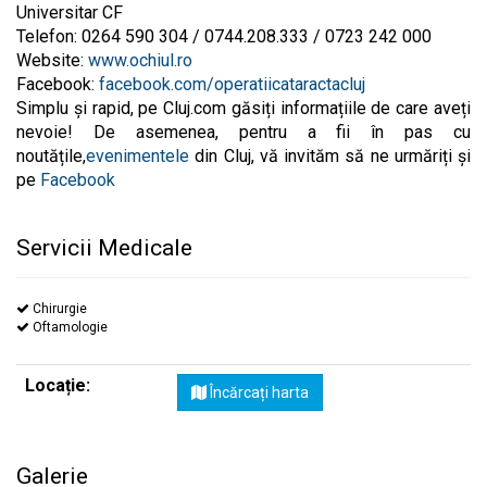
Universitar CF
Telefon: 0264 590 304 / 0744.208.333 / 0723 242 000
Website:
www.ochiul.ro
Facebook:
facebook.com/operatiicataractacluj
Simplu și rapid, pe Cluj.com găsiți informațiile de care aveți
nevoie! De asemenea, pentru a fii în pas cu
noutățile,
evenimentele
din Cluj, vă invităm să ne urmăriți și
pe
Facebook
Servicii Medicale
Chirurgie
Oftamologie
Locație:
Încărcați harta
Galerie