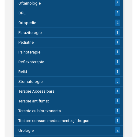
Oftamologie
5
ORL
3
Ortopedie
2
Parazitologie
1
Pediatrie
1
Psihoterapie
1
Reflexoterapie
1
Reiki
1
Stomatologie
3
Terapie Access bars
1
Terapie antifumat
1
Terapie cu biorezonanta
1
Testare consum medicamente și droguri
1
Urologie
2