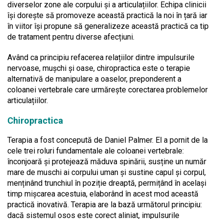
diverselor zone ale corpului și a articulațiilor. Echipa clinicii
își dorește să promoveze această practică la noi în țară iar
în viitor își propune să generalizeze această practică ca tip
de tratament pentru diverse afecțiuni.
Având ca principiu refacerea relațiilor dintre impulsurile
nervoase, mușchi și oase, chiropractica este o terapie
alternativă de manipulare a oaselor, preponderent a
coloanei vertebrale care urmărește corectarea problemelor
articulațiilor.
Chiropractica
Terapia a fost concepută de Daniel Palmer. El a pornit de la
cele trei roluri fundamentale ale coloanei vertebrale:
înconjoară și protejează măduva spinării, susține un număr
mare de muschi ai corpului uman și sustine capul și corpul,
menținând trunchiul în poziție dreaptă, permițând în același
timp mișcarea acestuia, elaborând în acest mod această
practică inovativă. Terapia are la bază următorul principiu:
dacă sistemul osos este corect aliniat, impulsurile