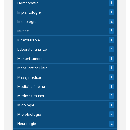
Homeopatie
1
Implantologie
1
Imunologie
2
Interne
3
Kinetoterapie
1
Laborator analize
4
Markeri tumorali
1
Masaj anticelulitic
1
Masaj medical
1
Medicina interna
1
Medicina muncii
2
Micologie
1
Microbiologie
2
Neurologie
2