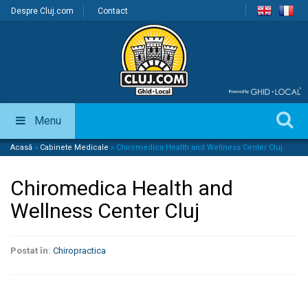
Despre Cluj.com
Contact
Menu
Acasă
»
Cabinete Medicale
»
Chiromedica Health and Wellness Center Cluj
Chiromedica Health and
Wellness Center Cluj
Postat în:
Chiropractica