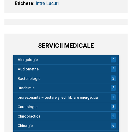
Etichete:
Intre Lacuri
SERVICII MEDICALE
Alergologie
4
Audiometrie
2
Bacteriologie
2
Biochimie
2
biorezonanță – testare și echilibrare energetică
1
Cardiologie
3
Chiropractica
2
Chirurgie
6