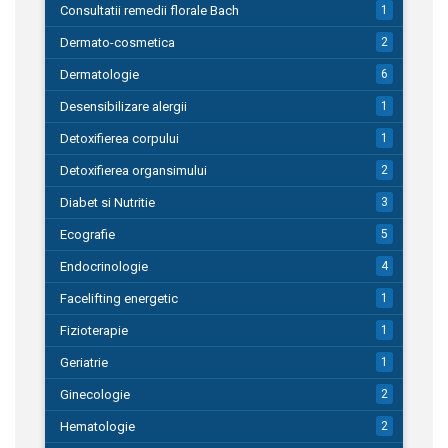
Consultatii remedii florale Bach
1
Dermato-cosmetica
2
Dermatologie
6
Desensibilizare alergii
1
Detoxifierea corpului
1
Detoxifierea organsimului
2
Diabet si Nutritie
3
Ecografie
5
Endocrinologie
4
Facelifting energetic
1
Fizioterapie
1
Geriatrie
1
Ginecologie
2
Hematologie
2