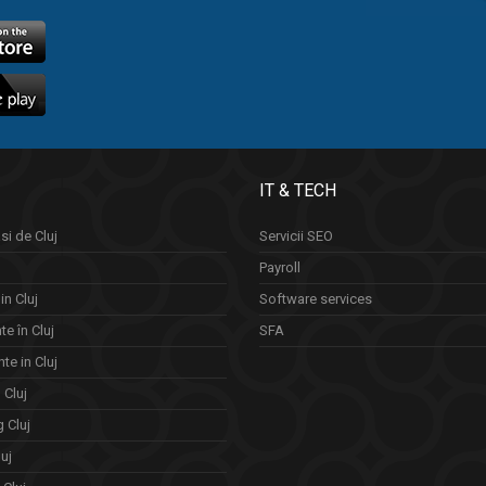
IT & TECH
si de Cluj
Servicii SEO
Payroll
in Cluj
Software services
e în Cluj
SFA
te in Cluj
n Cluj
 Cluj
uj