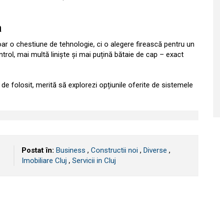
a
ar o chestiune de tehnologie, ci o alegere firească pentru un
ntrol, mai multă liniște și mai puțină bătaie de cap – exact
de folosit, merită să explorezi opțiunile oferite de sistemele
Postat în:
Business
,
Constructii noi
,
Diverse
,
Imobiliare Cluj
,
Servicii in Cluj