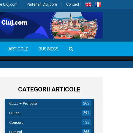
e Cluj.com
Parteneri Cluj.com
Contact
ARTICOLE
BUSINESS
CATEGORII ARTICOLE
CLUJ – Proiecte
262
Clujeni
291
Concurs
122
Cultural
268