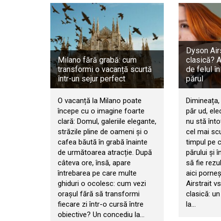
Dyson Airs
Milano fără grabă: cum
clasică? 
transformi o vacanță scurtă
de felul în
într-un sejur perfect
părul
O vacanță la Milano poate
Dimineața, 
începe cu o imagine foarte
păr ud, ele
clară: Domul, galeriile elegante,
nu stă înt
străzile pline de oameni și o
cel mai sc
cafea băută în grabă înainte
timpul pe ca
de următoarea atracție. După
părului și î
câteva ore, însă, apare
să fie rezu
întrebarea pe care multe
aici porne
ghiduri o ocolesc: cum vezi
Airstrait v
orașul fără să transformi
clasică: un
fiecare zi într-o cursă între
la…
obiective? Un concediu la…