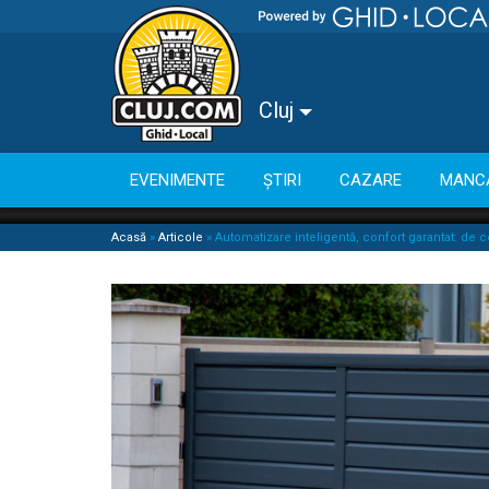
Cluj
EVENIMENTE
ȘTIRI
CAZARE
MANC
Acasă
»
Articole
»
Automatizare inteligentă, confort garantat: de ce