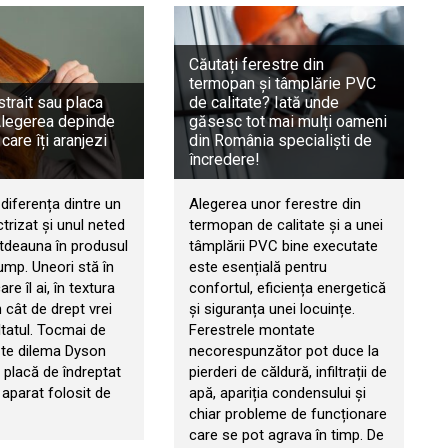
Căutați ferestre din
termopan și tâmplărie PVC
trait sau placa
de calitate? Iată unde
Alegerea depinde
găsesc tot mai mulți oameni
 care îți aranjezi
din România specialiști de
încredere!
diferența dintre un
Alegerea unor ferestre din
ctrizat și unul neted
termopan de calitate și a unei
otdeauna în produsul
tâmplării PVC bine executate
ump. Uneori stă în
este esențială pentru
re îl ai, în textura
confortul, eficiența energetică
n cât de drept vrei
și siguranța unei locuințe.
ltatul. Tocmai de
Ferestrele montate
ște dilema Dyson
necorespunzător pot duce la
s placă de îndreptat
pierderi de căldură, infiltrații de
 aparat folosit de
apă, apariția condensului și
chiar probleme de funcționare
care se pot agrava în timp. De