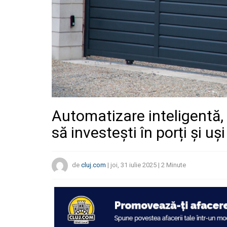
Automatizare inteligentă,
să investești în porți și u
de
cluj.com
|
joi, 31 iulie 2025
|
2
Minute