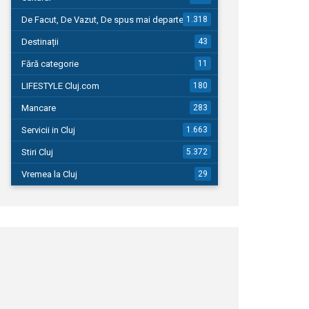
De Facut, De Vazut, De spus mai departe…
1.318
Destinații
43
Fără categorie
11
LIFESTYLE Cluj.com
180
Mancare
283
Servicii in Cluj
1.663
Stiri Cluj
5.372
Vremea la Cluj
29