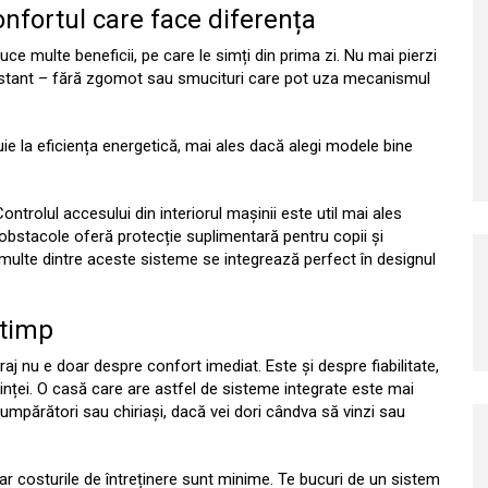
nfortul care face diferența
ce multe beneficii, pe care le simți din prima zi. Nu mai pierzi
constant – fără zgomot sau smucituri care pot uza mecanismul
uie la eficiența energetică, mai ales dacă alegi modele bine
trolul accesului din interiorul mașinii este util mai ales
 obstacole oferă protecție suplimentară pentru copii și
, multe dintre aceste sisteme se integrează perfect în designul
 timp
raj nu e doar despre confort imediat. Este și despre fiabilitate,
nței. O casă care are astfel de sisteme integrate este mai
 cumpărători sau chiriași, dacă vei dori cândva să vinzi sau
ar costurile de întreținere sunt minime. Te bucuri de un sistem