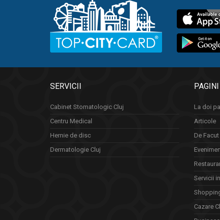
SERVICII
PAGINI
Cabinet Stomatologic Cluj
La doi pa
Centru Medical
Articole
Hernie de disc
De Facut 
Dermatologie Cluj
Eveniment
Restauran
Servicii i
Shopping
Cazare Cl