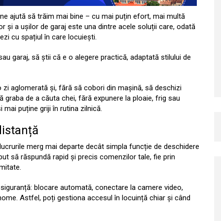
 ne ajută să trăim mai bine – cu mai puțin efort, mai multă
 și a ușilor de garaj este una dintre acele soluții care, odată
ezi cu spațiul în care locuiești.
au garaj, să știi că e o alegere practică, adaptată stilului de
 zi aglomerată și, fără să cobori din mașină, să deschizi
 graba de a căuta chei, fără expunere la ploaie, frig sau
mai puține griji în rutina zilnică.
distanță
 lucrurile merg mai departe decât simpla funcție de deschidere
 să răspundă rapid și precis comenzilor tale, fie prin
mitate.
de siguranță: blocare automată, conectare la camere video,
ome. Astfel, poți gestiona accesul în locuință chiar și când