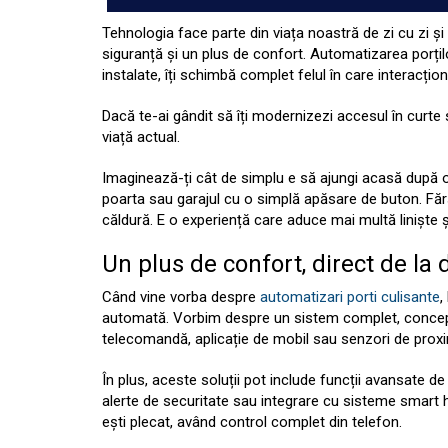
Tehnologia face parte din viața noastră de zi cu zi și
siguranță și un plus de confort. Automatizarea porților
instalate, îți schimbă complet felul în care interacțion
Dacă te-ai gândit să îți modernizezi accesul în curte s
viață actual.
Imaginează-ți cât de simplu e să ajungi acasă după o
poarta sau garajul cu o simplă apăsare de buton. Fără
căldură. E o experiență care aduce mai multă liniște și 
Un plus de confort, direct de la 
Când vine vorba despre
automatizari porti culisante
,
automată. Vorbim despre un sistem complet, conceput
telecomandă, aplicație de mobil sau senzori de proxi
În plus, aceste soluții pot include funcții avansate 
alerte de securitate sau integrare cu sisteme smart h
ești plecat, având control complet din telefon.