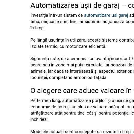
Automatizarea ușii de garaj – co
Investiția într-un sistem de
automatizare usi garaj
adu
timp, mișcările sunt line, iar sistemul acționează 
în timp.
Pe lângă ușurința în utilizare, aceste sisteme contrib
izolate termic, cu motorizare eficientă.
Siguranța este, de asemenea, un avantaj important. Con
seara sau în zone mai puțin circulate, iar senzorii de
animale. Iar dacă te interesează și aspectul exterior
locuinței, completând armonios fațada.
O alegere care aduce valoare în
Pe termen lung, automatizarea porților și a ușii de ga
economie de timp și un plus de valoare adăugat locui
atrăgătoare atât pentru tine, cât și pentru potențiali
închiriezi.
Modelele actuale sunt concepute să reziste în timp, i