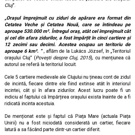
Cluj
”.
„Orașul împrejmuit cu ziduri de apărare era format din
Cetatea Veche și Cetatea Nouă, care se întindeau pe
aproape 530.000 m². Întregul oraș, atât cel împrejmuit cât
și cel din afara zidurilor, a fost împărțit în cinci cartiere și
12 zecimi sau decimi. Acestea ocupau un teritoriu de
aproape 6 km². ”
, aflăm de la Lukács József, în „Teritoriul
orașului Cluj” (
Povești despre Cluj, 2015
), cu mențiunea că
autorul se referă la teritoriul locuit.
Cele 5 cartiere medievale ale Clujului nu țineau cont de zidul
de incintă, fiecare dintre ele fiind extinse atât în interiorul
incintei, cât și în afara zidurilor. Acest lucru poate fi un
indiciu al faptului că împărțirea orașului exista înainte de a fi
ridicată incinta acestuia.
De menționat este și faptul că Piața Mare (actuala Piața
Unirii) nu a fost niciodată considerată un cartier, fiecare
latură a sa făcând parte dintr-un cartier diferit.