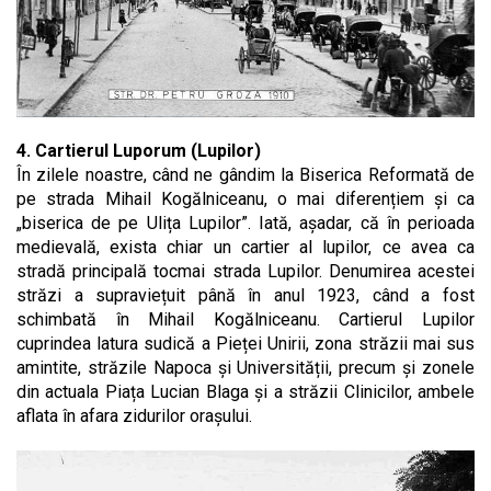
4. Cartierul Luporum (Lupilor)
În zilele noastre, când ne gândim la Biserica Reformată de
pe strada Mihail Kogălniceanu, o mai diferențiem și ca
„biserica de pe Ulița Lupilor”. Iată, așadar, că în perioada
medievală, exista chiar un cartier al lupilor, ce avea ca
stradă principală tocmai strada Lupilor. Denumirea acestei
străzi a supraviețuit până în anul 1923, când a fost
schimbată în Mihail Kogălniceanu. Cartierul Lupilor
cuprindea latura sudică a Pieței Unirii, zona străzii mai sus
amintite, străzile Napoca și Universității, precum și zonele
din actuala Piața Lucian Blaga și a străzii Clinicilor, ambele
aflata în afara zidurilor orașului.