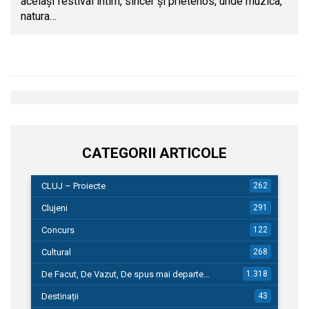
același festival intim, sincer și prietenos, unde muzica,
natura…
CATEGORII ARTICOLE
CLUJ – Proiecte
262
Clujeni
291
Concurs
122
Cultural
268
De Facut, De Vazut, De spus mai departe…
1.318
Destinații
43