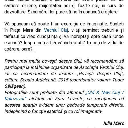
cartiere clujene, majoritatea noi și foarte noi, în curs de
dezvoltare. Și numărul lor pare să fie în continuă creștere.
Vă spuneam că poate fi un exercițiu de imaginație. Sunteți
în Piața Mare din
Vechiul Cluj
, v-ați terminat treburile și
taifasul cu vreo cunoștință și vă îndreptați spre casă. Unde
e acasă? Înspre ce cartier vă îndreptați? Treceți de zidul de
apărare, oare?…
Pentru mai multe povești despre Cluj, vă recomandăm să
participați la întâlnirile organizate de Asociația Vechiul Cluj,
iar ca recomandare de lectură: „Povești despre Cluj”,
editura Școala Ardeleană, 2015 (coordonator volum: Tudor
Sălăgean).
Fotografiile sunt preluate din albumul
„Old & New Cluj /
Kolozsvar”
alcătuit de Furu Levente, cu mențiunea că
acestea aparțin evident unor perioade temporale diferite,
îndeplinind o funcție estetică și cu rol imaginativ.
Iulia Marc