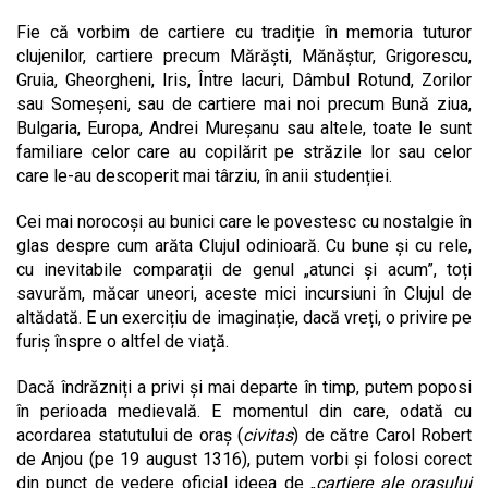
Fie că vorbim de cartiere cu tradiție în memoria tuturor
clujenilor, cartiere precum Mărăști, Mănăștur, Grigorescu,
Gruia, Gheorgheni, Iris, Între lacuri, Dâmbul Rotund, Zorilor
sau Someșeni, sau de cartiere mai noi precum Bună ziua,
Bulgaria, Europa, Andrei Mureșanu sau altele, toate le sunt
familiare celor care au copilărit pe străzile lor sau celor
care le-au descoperit mai târziu, în anii studenției.
Cei mai norocoși au bunici care le povestesc cu nostalgie în
glas despre cum arăta Clujul odinioară. Cu bune și cu rele,
cu inevitabile comparații de genul „atunci și acum”, toți
savurăm, măcar uneori, aceste mici incursiuni în Clujul de
altădată. E un exercițiu de imaginație, dacă vreți, o privire pe
furiș înspre o altfel de viață.
Dacă îndrăzniți a privi și mai departe în timp, putem poposi
în perioada medievală. E momentul din care, odată cu
acordarea statutului de oraș (
civitas
) de către Carol Robert
de Anjou (pe 19 august 1316), putem vorbi și folosi corect
din punct de vedere oficial ideea de „
cartiere ale orașului