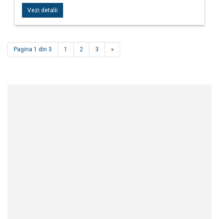
Vezi detalii
Pagina 1 din 3
1
2
3
»