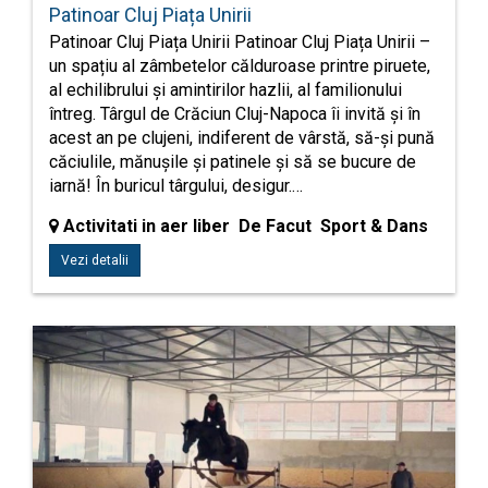
Patinoar Cluj Piața Unirii
Patinoar Cluj Piața Unirii Patinoar Cluj Piața Unirii –
un spațiu al zâmbetelor călduroase printre piruete,
al echilibrului și amintirilor hazlii, al familionului
întreg. Târgul de Crăciun Cluj-Napoca îi invită și în
acest an pe clujeni, indiferent de vârstă, să-și pună
căciulile, mănușile și patinele și să se bucure de
iarnă! În buricul târgului, desigur.…
Activitati in aer liber De Facut Sport & Dans
Vezi detalii