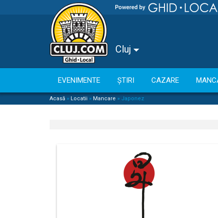
Cluj
EVENIMENTE
ȘTIRI
CAZARE
MANC
Acasă
»
Locatii
»
Mancare
»
Japonez