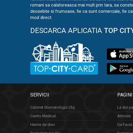
romani sa calatoreasca mai mult prin tara, sa const
deosebite si frumoase, fie ca sunt comerciale, fie ca 
mod direct.
DESCARCA APLICATIA
TOP CIT
SERVICII
PAGINI
Cabinet Stomatologic Cluj
La doi pa
Centru Medical
Articole
Hernie de disc
De Facut 