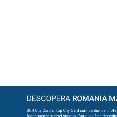
DESCOPERA
ROMANIA M
BCR City Card si Top City Card sunt carduri ce iti ofe
functioneaza la nivel national. Cardurile fiind dezvolt