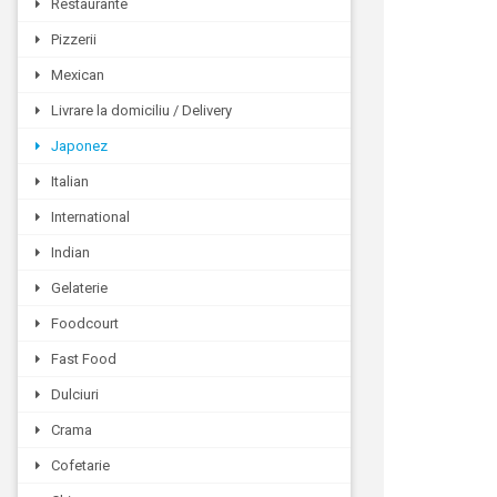
Restaurante
Pizzerii
Mexican
Livrare la domiciliu / Delivery
Japonez
Italian
International
Indian
Gelaterie
Foodcourt
Fast Food
Dulciuri
Crama
Cofetarie