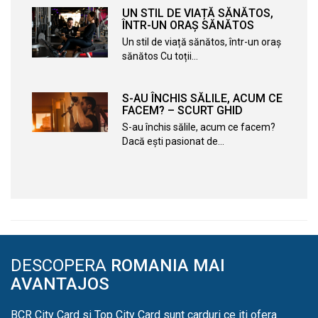
UN STIL DE VIAȚĂ SĂNĂTOS,
ÎNTR-UN ORAȘ SĂNĂTOS
Un stil de viață sănătos, într-un oraș
sănătos Cu toții…
S-AU ÎNCHIS SĂLILE, ACUM CE
FACEM? – SCURT GHID
S-au închis sălile, acum ce facem?
Dacă ești pasionat de…
DESCOPERA
ROMANIA MAI
AVANTAJOS
BCR City Card si Top City Card sunt carduri ce iti ofera