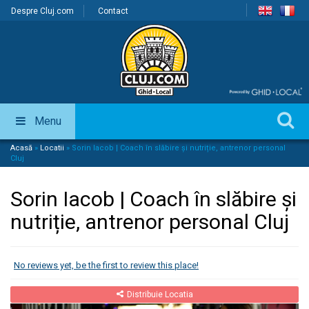
Despre Cluj.com
Contact
Menu
Acasă
»
Locatii
»
Sorin Iacob | Coach în slăbire și nutriție, antrenor personal
Cluj
Sorin Iacob | Coach în slăbire și
nutriție, antrenor personal Cluj
No reviews yet, be the first to review this place!
Distribuie Locatia