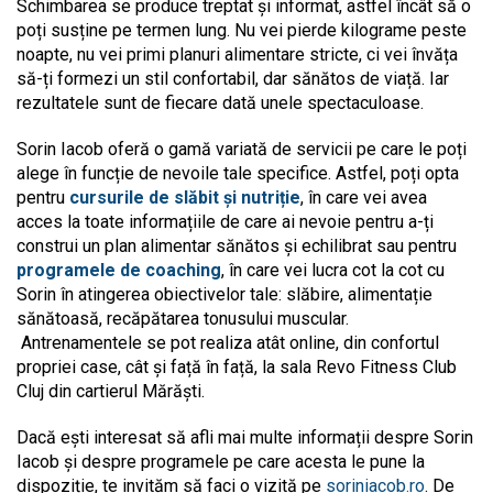
Schimbarea se produce treptat și informat, astfel încât să o
poți susține pe termen lung. Nu vei pierde kilograme peste
noapte, nu vei primi planuri alimentare stricte, ci vei învăța
să-ți formezi un stil confortabil, dar sănătos de viață. Iar
rezultatele sunt de fiecare dată unele spectaculoase.
Sorin Iacob oferă o gamă variată de servicii pe care le poți
alege în funcție de nevoile tale specifice. Astfel, poți opta
pentru
cursurile de slăbit și nutriție
, în care vei avea
acces la toate informațiile de care ai nevoie pentru a-ți
construi un plan alimentar sănătos și echilibrat sau pentru
programele de coaching
, în care vei lucra cot la cot cu
Sorin în atingerea obiectivelor tale: slăbire, alimentație
sănătoasă, recăpătarea tonusului muscular.
Antrenamentele se pot realiza atât online, din confortul
propriei case, cât și față în față, la sala Revo Fitness Club
Cluj din cartierul Mărăști.
Dacă ești interesat să afli mai multe informații despre Sorin
Iacob și despre programele pe care acesta le pune la
dispoziție, te invităm să faci o vizită pe
soriniacob.ro
. De