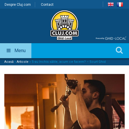
Despre Cluj.com
Contact
Menu
Acasă
»
Articole
»
S-au închis sălile, acum ce facem? – Scurt Ghid