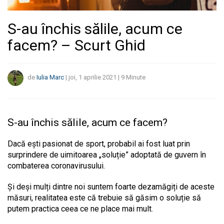
S-au închis sălile, acum ce
facem? – Scurt Ghid
de
Iulia Marc
|
joi, 1 aprilie 2021
|
9
Minute
S-au închis sălile, acum ce facem?
Dacă ești pasionat de sport, probabil ai fost luat prin
surprindere de uimitoarea „soluție” adoptată de guvern în
combaterea coronavirusului.
Și deși mulți dintre noi suntem foarte dezamăgiți de aceste
măsuri, realitatea este că trebuie să găsim o soluție să
putem practica ceea ce ne place mai mult.