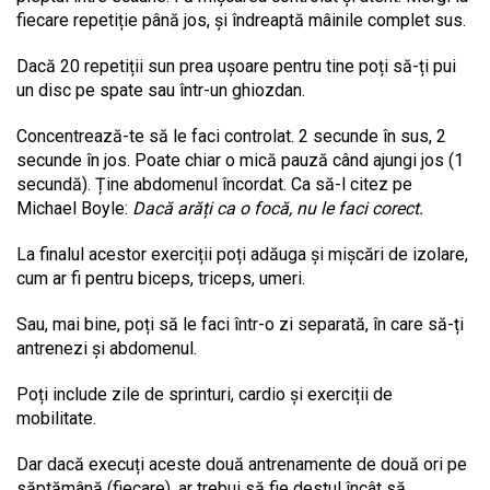
fiecare repetiție până jos, și îndreaptă mâinile complet sus.
Dacă 20 repetiții sun prea ușoare pentru tine poți să-ți pui
un disc pe spate sau într-un ghiozdan.
Concentrează-te să le faci controlat. 2 secunde în sus, 2
secunde în jos. Poate chiar o mică pauză când ajungi jos (1
secundă). Ține abdomenul încordat. Ca să-l citez pe
Michael Boyle:
Dacă arăți ca o focă, nu le faci corect.
La finalul acestor exerciții poți adăuga și mișcări de izolare,
cum ar fi pentru biceps, triceps, umeri.
Sau, mai bine, poți să le faci într-o zi separată, în care să-ți
antrenezi și abdomenul.
Poți include zile de sprinturi, cardio și exerciții de
mobilitate.
Dar dacă execuți aceste două antrenamente de două ori pe
săptămână (fiecare), ar trebui să fie destul încât să