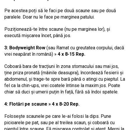
Pe acestea poți să le faci pe două scaune sau pe două
paralele. Doar nu le face pe marginea patului.
Poziționează-te între scaune (nu pe marginea lor), și
execută mișcarea încet, până jos.
3: Bodyweight Row
(sau Ramat cu greutatea corpului, dacă
vrei neapărat în română) »
4 x 8-15 Rep.
Coboară bara de tracțiuni în zona stomacului sau mai jos,
ține priza pronată (mâinile deasupra), încordează fesierii și
abdomenul, și trage-te spre bară până o atingi cu pieptul. La
fel ca la chin-ups, vrei coatele întinse la maxim jos. Poate
chiar să duci și umerii puțin în față, fără să îndoi spatele.
4: Flotări pe scaune » 4 x 8-20 Rep.
Folosește scaunele pe care le-ai folosi la dips. Pune
picioarele pe pat, sau pe al treilea scaun, și coboară cu
pieptul între scaune. Fă mișcarea controlat și atent. Mergi la