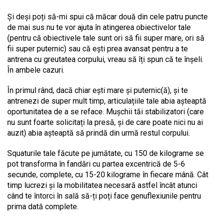
Și deși poți să-mi spui că măcar două din cele patru puncte
de mai sus nu te vor ajuta în atingerea obiectivelor tale
(pentru că obiectivele tale sunt ori să fii super mare, ori să
fii super puternic) sau că ești prea avansat pentru a te
antrena cu greutatea corpului, vreau să îți spun că te înșeli.
În ambele cazuri.
În primul rând, dacă chiar ești mare și puternic(ă), și te
antrenezi de super mult timp, articulațiile tale abia așteaptă
oportunitatea de a se reface. Mușchii tăi stabilizatori (care
nu sunt foarte solicitați la presă, și de care poate nici nu ai
auzit) abia așteaptă să prindă din urmă restul corpului.
Squaturile tale făcute pe jumătate, cu 150 de kilograme se
pot transforma în fandări cu partea excentrică de 5-6
secunde, complete, cu 15-20 kilograme în fiecare mână. Cât
timp lucrezi și la mobilitatea necesară astfel încât atunci
când te întorci în sală să-ți poți face genuflexiunile pentru
prima dată complete.