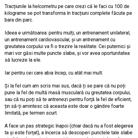
Tracțiunile la helcometru pe care crezi că le faci cu 100 de
kilograme se pot transforma în tracțiuni complete făcute pe
bara din parc.
Ideea e următoarea: pentru mulți, un antrenament unilateral,
un antrenament cardiovascular, și un antrenament cu
greutatea corpului va fi o trezire la realitate. Cei puternici și
mari vor găsi multe puncte slabe, și vor avea oportunitatea
să lucreze la ele.
Iar pentru cei care abia încep, cu atât mai mult.
Și la fel cum am scris mai sus, dacă ți se pare că nu poți
pune la fel de multă masă musculară cu greutatea corpului,
sau că nu poți să te antrenezi pentru forță la fel de eficient,
țin să-ți amintesc că aceasta este doar o gândire foarte
limitată, pe termen scurt.
A face un pas strategic înapoi (chiar dacă nu a fost alegerea
ta și este forțat), a încerca să descoperi punctele tale slabe