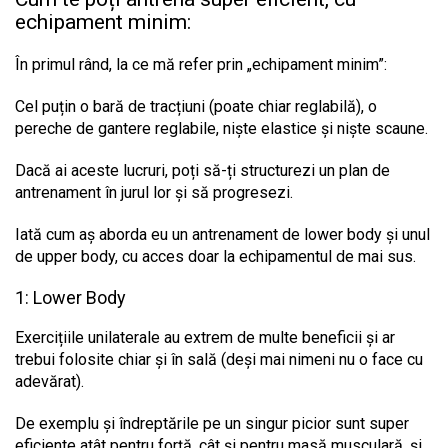
echipament minim:
În primul rând, la ce mă refer prin „echipament minim”:
Cel puțin o bară de tracțiuni (poate chiar reglabilă), o
pereche de gantere reglabile, niște elastice și niște scaune.
Dacă ai aceste lucruri, poți să-ți structurezi un plan de
antrenament în jurul lor și să progresezi.
Iată cum aș aborda eu un antrenament de lower body și unul
de upper body, cu acces doar la echipamentul de mai sus.
1: Lower Body
Exercițiile unilaterale au extrem de multe beneficii și ar
trebui folosite chiar și în sală (deși mai nimeni nu o face cu
adevărat).
De exemplu și îndreptările pe un singur picior sunt super
eficiente atât pentru forță, cât și pentru masă musculară, și