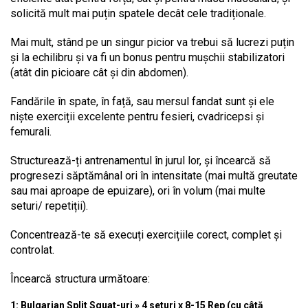
solicită mult mai puțin spatele decât cele tradiționale.
Mai mult, stând pe un singur picior va trebui să lucrezi puțin
și la echilibru și va fi un bonus pentru mușchii stabilizatori
(atât din picioare cât și din abdomen).
Fandările în spate, în față, sau mersul fandat sunt și ele
niște exerciții excelente pentru fesieri, cvadricepsi și
femurali.
Structurează-ți antrenamentul în jurul lor, și încearcă să
progresezi săptămânal ori în intensitate (mai multă greutate
sau mai aproape de epuizare), ori în volum (mai multe
seturi/ repetiții).
Concentrează-te să execuți exercițiile corect, complet și
controlat.
Încearcă structura următoare:
1: Bulgarian Split Squat-uri » 4 seturi x 8-15 Rep (cu câtă