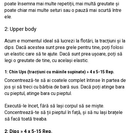
poate însemna mai multe repetiții, mai multă greutate și
poate chiar mai multe seturi sau o pauză mai scurtă între
ele.
2: Upper body
Acum e momentul ideal să lucrezi la flotări, la tracțiuni și la
dips. Dacă acestea sunt prea grele pentru tine, poți folosi
un elastic care să te ajute. Dacă sunt prea ușoare, poți să
legi o greutate de tine, cu același elastic.
1: Chin Ups (tracțiuni cu mâinile supinate) » 4 x 5-15 Rep.
Concentrează-te să ai coatele complet întinse în partea de
jos și să treci cu bărbia de bară sus. Dacă poți atinge bara
cu pieptul, atinge bara cu pieptul.
Execută-le încet, fără să lași corpul să se miște.
Concentrează-te să ții pieptul în față, și să nu lași brațele
să facă toată treaba.
2: Dips » 4 x 5-15 Rep.