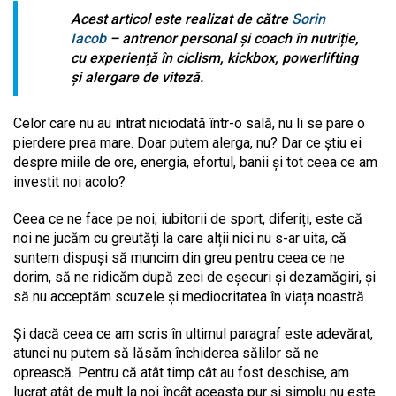
Acest articol este realizat de către
Sorin
Iacob
– antrenor personal și coach în nutriție,
cu experiență în ciclism, kickbox, powerlifting
și alergare de viteză.
Celor care nu au intrat niciodată într-o sală, nu li se pare o
pierdere prea mare. Doar putem alerga, nu? Dar ce știu ei
despre miile de ore, energia, efortul, banii și tot ceea ce am
investit noi acolo?
Ceea ce ne face pe noi, iubitorii de sport, diferiți, este că
noi ne jucăm cu greutăți la care alții nici nu s-ar uita, că
suntem dispuși să muncim din greu pentru ceea ce ne
dorim, să ne ridicăm după zeci de eșecuri și dezamăgiri, și
să nu acceptăm scuzele și mediocritatea în viața noastră.
Și dacă ceea ce am scris în ultimul paragraf este adevărat,
atunci nu putem să lăsăm închiderea sălilor să ne
oprească. Pentru că atât timp cât au fost deschise, am
lucrat atât de mult la noi încât aceasta pur și simplu nu este