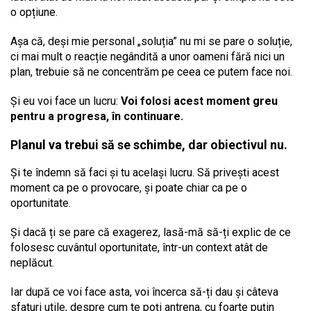
o opțiune.
Așa că, deși mie personal „soluția” nu mi se pare o soluție,
ci mai mult o reacție negândită a unor oameni fără nici un
plan, trebuie să ne concentrăm pe ceea ce putem face noi.
Și eu voi face un lucru:
Voi folosi acest moment greu
pentru a progresa, în continuare.
Planul va trebui să se schimbe, dar obiectivul nu.
Și te îndemn să faci și tu același lucru. Să privești acest
moment ca pe o provocare, și poate chiar ca pe o
oportunitate.
Și dacă ți se pare că exagerez, lasă-mă să-ți explic de ce
folosesc cuvântul oportunitate, într-un context atât de
neplăcut.
Iar după ce voi face asta, voi încerca să-ți dau și câteva
sfaturi utile, despre cum te poți antrena, cu foarte puțin