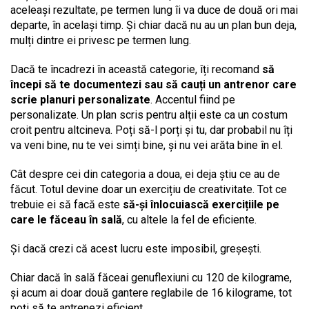
aceleași rezultate, pe termen lung îi va duce de două ori mai
departe, în același timp. Și chiar dacă nu au un plan bun deja,
mulți dintre ei privesc pe termen lung.
Dacă te încadrezi în această categorie, îți recomand
să
începi să te documentezi sau să cauți un antrenor care
scrie planuri personalizate
. Accentul fiind pe
personalizate. Un plan scris pentru alții este ca un costum
croit pentru altcineva. Poți să-l porți și tu, dar probabil nu îți
va veni bine, nu te vei simți bine, și nu vei arăta bine în el.
Cât despre cei din categoria a doua, ei deja știu ce au de
făcut. Totul devine doar un exercițiu de creativitate. Tot ce
trebuie ei să facă este
să-și înlocuiască exercițiile pe
care le făceau în sală
, cu altele la fel de eficiente.
Și dacă crezi că acest lucru este imposibil, greșești.
Chiar dacă în sală făceai genuflexiuni cu 120 de kilograme,
și acum ai doar două gantere reglabile de 16 kilograme, tot
poți să te antrenezi eficient.