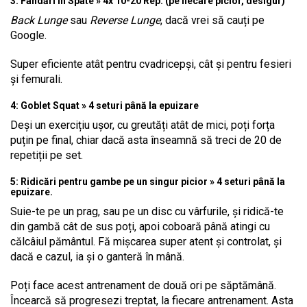
3: Fandări în Spate » 4x 10-20 Rep. (pe fiecare picior, desigur)
Back Lunge
sau
Reverse Lunge
, dacă vrei să cauți pe
Google.
Super eficiente atât pentru cvadricepși, cât și pentru fesieri
și femurali.
4: Goblet Squat » 4 seturi până la epuizare
Deși un exercițiu ușor, cu greutăți atât de mici, poți forța
puțin pe final, chiar dacă asta înseamnă să treci de 20 de
repetiții pe set.
5: Ridicări pentru gambe pe un singur picior » 4 seturi până la
epuizare.
Suie-te pe un prag, sau pe un disc cu vârfurile, și ridică-te
din gambă cât de sus poți, apoi coboară până atingi cu
călcâiul pământul. Fă mișcarea super atent și controlat, și
dacă e cazul, ia și o ganteră în mână.
Poți face acest antrenament de două ori pe săptămână.
Încearcă să progresezi treptat, la fiecare antrenament. Asta