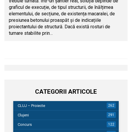
trebuie turnată. Într-un șantier real, soluția depinde de
graficul de execuție, de tipul structurii, de înălțimea
elementului, de secțiune, de existența macaralei, de
presiunea betonului proaspăt și de indicațiile
proiectantului de structură. Dacă există rosturi de
turnare stabilite prin…
CATEGORII ARTICOLE
CLUJ – Proiecte
262
Clujeni
291
Concurs
122