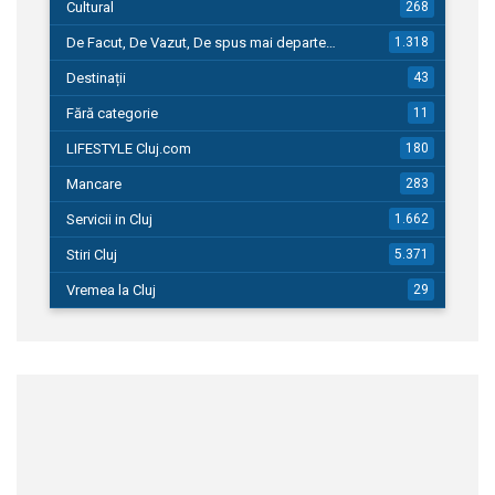
Cultural
268
De Facut, De Vazut, De spus mai departe…
1.318
Destinații
43
Fără categorie
11
LIFESTYLE Cluj.com
180
Mancare
283
Servicii in Cluj
1.662
Stiri Cluj
5.371
Vremea la Cluj
29