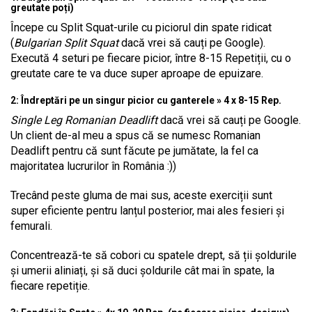
greutate poți)
Începe cu Split Squat-urile cu piciorul din spate ridicat
(
Bulgarian Split Squat
dacă vrei să cauți pe Google).
Execută 4 seturi pe fiecare picior, între 8-15 Repetiții, cu o
greutate care te va duce super aproape de epuizare.
2: Îndreptări pe un singur picior cu ganterele » 4 x 8-15 Rep.
Single Leg Romanian Deadlift
dacă vrei să cauți pe Google.
Un client de-al meu a spus că se numesc Romanian
Deadlift pentru că sunt făcute pe jumătate, la fel ca
majoritatea lucrurilor în România :))
Trecând peste gluma de mai sus, aceste exerciții sunt
super eficiente pentru lanțul posterior, mai ales fesieri și
femurali.
Concentrează-te să cobori cu spatele drept, să ții șoldurile
și umerii aliniați, și să duci șoldurile cât mai în spate, la
fiecare repetiție.