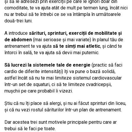
și să le adresezi prin exerciții pe care le ignori doar din
comoditate, te va ajuta atât de mult pe termen lung, încât nici
nu ar trebui să te întrebi ce se va întâmpla în următoarele
două-trei luni.
A introduce
sărituri, sprinturi, exerciții de mobilitate și
de abdomen
(mai serioase și mai variate) în planul tău de
antrenament te va ajuta
să te simți mai atletic
, și când te
întorci în sală, te va ajuta să devii mai puternic.
Să lucrezi la sistemele tale de energie
(practic să faci
cardio de diferite intensități) îți va pune o bază solidă,
astfel încât să nu te mai limiteze sistemul cardiovascular
într-un set de squaturi, ci să te limiteze cvadricepșii,
mușchii pe care probabil îi vizezi.
Știu că nu îți place să alergi, și nu ai făcut sprinturi din liceu,
și că nu vezi rostul săriturilor într-un plan de antrenament.
Dar acestea trei sunt motivele principale pentru care ar
trebui să le faci pe toate.