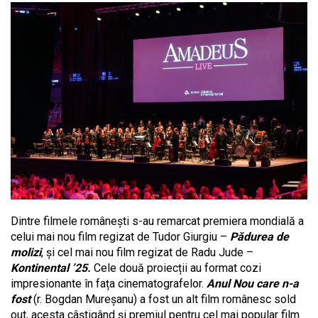
Dintre filmele românești s-au remarcat premiera mondială a
celui mai nou film regizat de Tudor Giurgiu –
Pădurea de
molizi
, și cel mai nou film regizat de Radu Jude –
Kontinental ’25.
Cele două proiecții au format cozi
impresionante în fața cinematografelor.
Anul Nou care n-a
fost
(r. Bogdan Mureșanu) a fost un alt film românesc sold
out, acesta câștigând și premiul pentru cel mai popular film