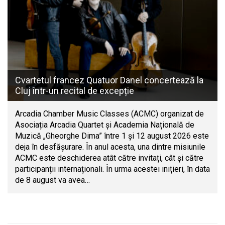
Cvartetul francez Quatuor Danel concertează la
Cluj într-un recital de excepție
Arcadia Chamber Music Classes (ACMC) organizat de
Asociația Arcadia Quartet și Academia Națională de
Muzică „Gheorghe Dima” între 1 și 12 august 2026 este
deja în desfășurare. În anul acesta, una dintre misiunile
ACMC este deschiderea atât către invitați, cât și către
participanții internaționali. În urma acestei inițieri, în data
de 8 august va avea…