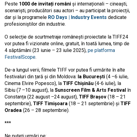
Peste
1000 de invitați români
și internaționali – cineaști,
scenariști, producători sau actori – au participat la proiecții,
dar și la programele
RO Days | Industry Events
dedicate
profesioniștilor din industrie.
O selecție de scurtmetraje românești proiectate la TIFF.24
vor putea fi vizionate online, gratuit, în toată lumea, timp de
4 săptămâni (23 iunie – 23 iulie 2025),
pe platforma
FestivalScope
.
De-a lungul verii, filmele TIFF vor putea fi urmărite în alte
festivaluri din țară și din Moldova:
la București
(4 –6 iulie,
Cinema Elvire Popesco), la
TIFF Chișinău
(4-6 iulie), la
Sibiu (7 –10 august), la
Sunscreen Film & Arts Festival
în
Constanța (22 august –24 august),
TIFF Brașov
(18 – 21
septembrie),
TIFF Timișoara
(18 – 21 septembrie) și
TIFF
Oradea
(26 – 28 septembrie).
***
Ne puteți urmări pe: