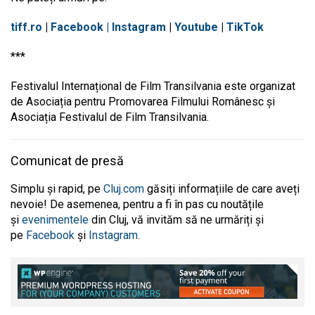
tiff.ro
|
Facebook
| Instagram
|
Youtube
|
TikTok
***
Festivalul Internațional de Film Transilvania este organizat
de Asociația pentru Promovarea Filmului Românesc și
Asociația Festivalul de Film Transilvania.
Comunicat de presă
Simplu și rapid, pe
Cluj.com
găsiți informațiile de care aveți
nevoie! De asemenea, pentru a fi în pas cu noutățile
și
evenimentele
din Cluj, vă invităm să ne urmăriți și
pe
Facebook
și
Instagram.