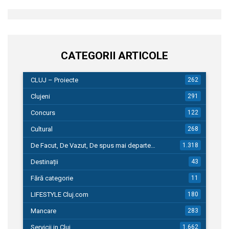
CATEGORII ARTICOLE
CLUJ – Proiecte
262
Clujeni
291
Concurs
122
Cultural
268
De Facut, De Vazut, De spus mai departe…
1.318
Destinații
43
Fără categorie
11
LIFESTYLE Cluj.com
180
Mancare
283
Servicii in Cluj
1.662