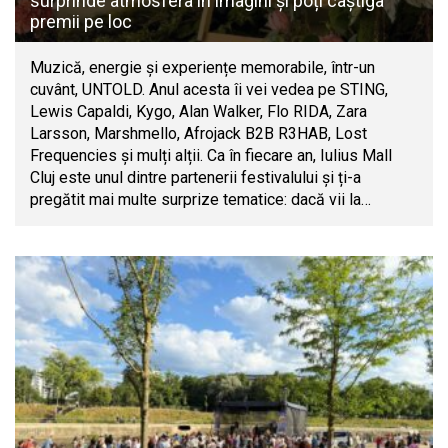
surprinde atmosfera în imagini și poți câștiga
premii pe loc
Muzică, energie și experiențe memorabile, într-un
cuvânt, UNTOLD. Anul acesta îi vei vedea pe STING,
Lewis Capaldi, Kygo, Alan Walker, Flo RIDA, Zara
Larsson, Marshmello, Afrojack B2B R3HAB, Lost
Frequencies și mulți alții. Ca în fiecare an, Iulius Mall
Cluj este unul dintre partenerii festivalului și ți-a
pregătit mai multe surprize tematice: dacă vii la…