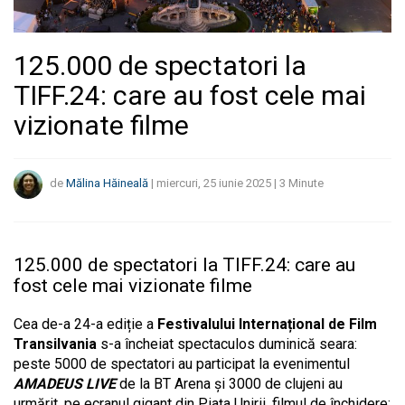
125.000 de spectatori la
TIFF.24: care au fost cele mai
vizionate filme
de
Mălina Hăineală
|
miercuri, 25 iunie 2025
|
3
Minute
125.000 de spectatori la TIFF.24: care au
fost cele mai vizionate filme
Cea de-a 24-a ediție a
Festivalului Internațional de Film
Transilvania
s-a încheiat spectaculos duminică seara:
peste 5000 de spectatori au participat la evenimentul
AMADEUS LIVE
de la BT Arena și 3000 de clujeni au
urmărit, pe ecranul gigant din Piața Unirii, filmul de închidere: