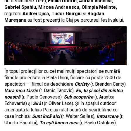
de deschidere TIFF),
Emilia Dobrin, Adrian Văncică,
Gabriel Spahiu, Mircea Andreescu, Olimpia Melinte,
regizorii
Andrei Ujică, Tudor Giurgiu
și
Bogdan
Mureșanu
au fost prezenți la Cluj pe parcursul festivalului.
În topul proiecțiilor cu cei mai mulți spectatori se numără
filmele proiectate în Piața Unirii, fiecare cu peste 2500 de
spectatori – filmul de deschidere
Christy
(r. Brendan Canty),
Vara mea târzie
(r. Danis Tanovic),
Eu, tu și cei din mintea
noastră
(r. Paolo Genovese),
Sub acoperire
(r. Arantxa
Echevarria) și
Sirât
(r. Oliver Laxe). Și în spațiul outdoor
amenajata la Iulius Parc au rulat seară de seară filme cu
casa închisă:
Sunt încă aici
(r. Walter Salles),
Întoarcere
(r.
Uberto Pasolini),
Tu ești lumea mea
(r. Pavlo Ostrikov).