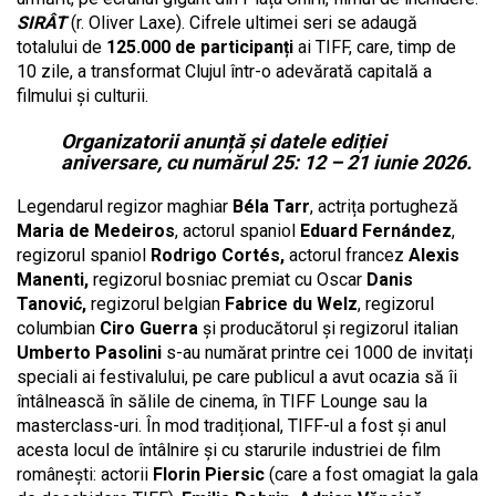
SIRÂT
(r. Oliver Laxe). Cifrele ultimei seri se adaugă
totalului de
125.000 de participanți
ai TIFF, care, timp de
10 zile, a transformat Clujul într-o adevărată capitală a
filmului și culturii.
Organizatorii anunță și datele ediției
aniversare, cu numărul 25: 12 – 21 iunie 2026.
Legendarul regizor maghiar
Béla Tarr
, actrița portugheză
Maria de Medeiros
, actorul spaniol
Eduard Fernández
,
regizorul spaniol
Rodrigo Cortés,
actorul francez
Alexis
Manenti,
regizorul bosniac premiat cu Oscar
Danis
Tanović,
regizorul belgian
Fabrice du Welz
, regizorul
columbian
Ciro Guerra
și producătorul și regizorul italian
Umberto Pasolini
s-au numărat printre cei 1000 de invitați
speciali ai festivalului, pe care publicul a avut ocazia să îi
întâlnească în sălile de cinema, în TIFF Lounge sau la
masterclass-uri. În mod tradițional, TIFF-ul a fost și anul
acesta locul de întâlnire și cu starurile industriei de film
românești: actorii
Florin Piersic
(care a fost omagiat la gala