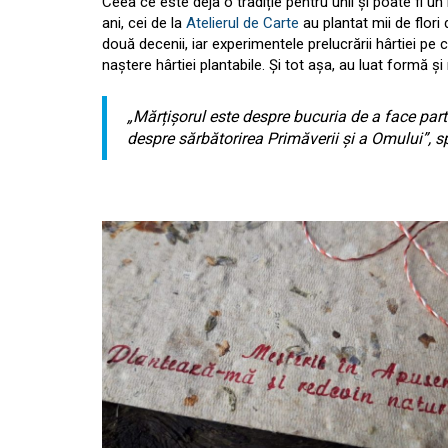
Ceea ce este deja o tradiție pentru unii și poate fi un
ani, cei de la
Atelierul de Carte
au plantat mii de flor
două decenii, iar experimentele prelucrării hârtiei pe
naștere hârtiei plantabile. Și tot așa, au luat formă ș
„Mărțișorul este despre bucuria de a face parte
despre sărbătorirea Primăverii și a Omului”, sp