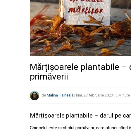
Mărțișoarele plantabile – d
primăverii
de
Mălina Hăineală
|
luni, 27 februarie 2023
|
3
Minute
Mărțișoarele plantabile – darul pe car
Ghiocelul este simbolul primăverii, care atunci când î