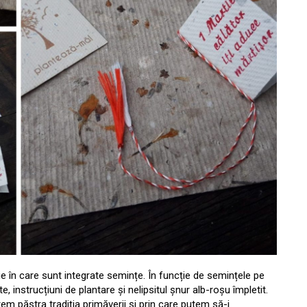
ie în care sunt integrate semințe. În funcție de semințele pe
e, instrucțiuni de plantare și nelipsitul șnur alb-roșu împletit.
em păstra tradiția primăverii și prin care putem să-i