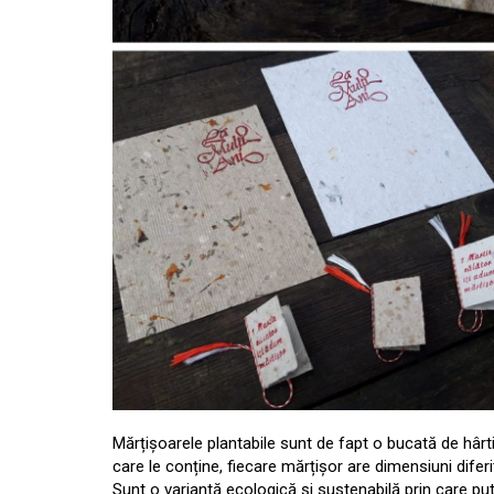
Mărțișoarele plantabile sunt de fapt o bucată de hârt
care le conține, fiecare mărțișor are dimensiuni diferit
Sunt o variantă ecologică și sustenabilă prin care put