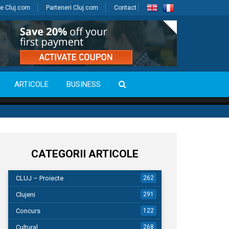
e Cluj.com
Parteneri Cluj.com
Contact
ARTICOLE
BUSINESS
CATEGORII ARTICOLE
CLUJ – Proiecte
262
Clujeni
291
Concurs
122
Cultural
268