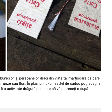
unicilor, și persoanelor dragi din viața ta, mărțișoare de care
frunze sau flori. În plus, printr-un astfel de cadou poți susține
fi o activitate drăguță prin care să vă petreceți o după-