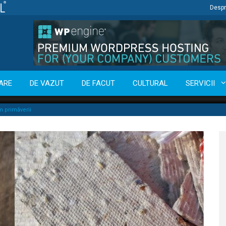
Despr
ARE
DE VAZUT
DE FACUT
CULTURAL
SERVICII
im primăverii