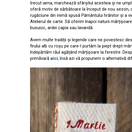
trecut iarna, marchează sfârșitul acesteia și ne ump
oferă motiv de sărbătoare la început de nou sezon, d
rugăciune din inimă spusă Pământului hrănitor și a vieț
Atelierul de carte. Să oferim înapoi naturii mărțișoar
busuioc, ardei capia sau lavandă.
Avem multe tradiții și legende care ne povestesc des
firului alb cu roșu pe care-l purtăm la piept drept 
îndepărtăm răul agățând mărțișoare la ferestre. Desp
primăvară
aici
, însă azi vă propunem o alternativă di