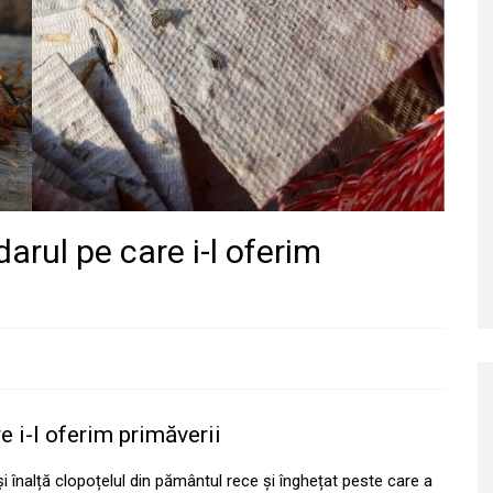
arul pe care i-l oferim
e i-l oferim primăverii
și înalță clopoțelul din pământul rece și înghețat peste care a