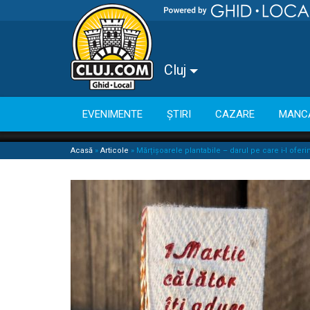
Cluj
EVENIMENTE
ȘTIRI
CAZARE
MANC
Acasă
»
Articole
»
Mărțișoarele plantabile – darul pe care i-l ofer