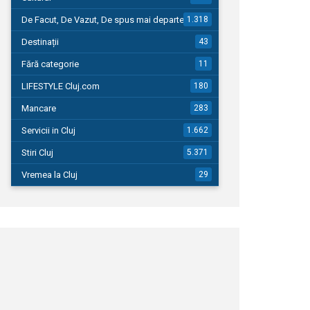
De Facut, De Vazut, De spus mai departe…
1.318
Destinații
43
Fără categorie
11
LIFESTYLE Cluj.com
180
Mancare
283
Servicii in Cluj
1.662
Stiri Cluj
5.371
Vremea la Cluj
29