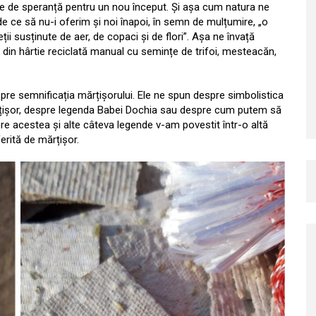
le de speranță pentru un nou început. Și așa cum natura ne
e ce să nu-i oferim și noi înapoi, în semn de mulțumire, „o
ii susținute de aer, de copaci și de flori”. Așa ne învață
e din hârtie reciclată manual cu semințe de trifoi, mesteacăn,
pre semnificația mărțișorului. Ele ne spun despre simbolistica
mărțișor, despre legenda Babei Dochia sau despre cum putem să
re acestea și alte câteva legende v-am povestit într-o altă
ferită de mărțișor.