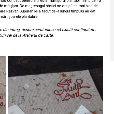
 nou concept pentru alții este mărțișorul plantabil. Timp de 15
i de mărțișor. De meșteșugul hârtiei se ocupă de mai bine de
 care Răzvan Supuran le-a făcut de-a lungul timpului au dat
i mărțișoarele plantabile.
 din întreg, despre certitudinea că există continuitate,
un cei de la Atelierul de Carte.