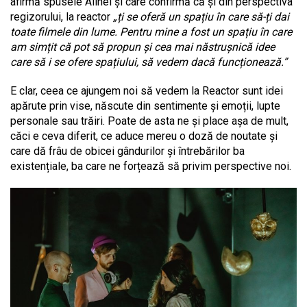
afirmă spusele Alinei și care confirmă că și din perspectiva
regizorului, la reactor
„ți se oferă un spațiu în care să-ți dai
toate filmele din lume. Pentru mine a fost un spațiu în care
am simțit că pot să propun și cea mai năstrușnică idee
care să i se ofere spațiului, să vedem dacă funcționează.”
E clar, ceea ce ajungem noi să vedem la Reactor sunt idei
apărute prin vise, născute din sentimente și emoții, lupte
personale sau trăiri. Poate de asta ne și place așa de mult,
căci e ceva diferit, ce aduce mereu o doză de noutate și
care dă frâu de obicei gândurilor și întrebărilor ba
existențiale, ba care ne forțează să privim perspective noi.