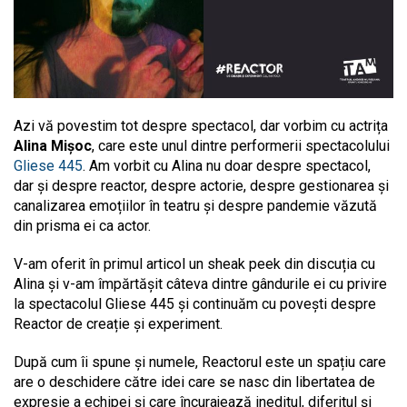
Azi vă povestim tot despre spectacol, dar vorbim cu actrița
Alina Mișoc
, care este unul dintre performerii spectacolului
Gliese 445
. Am vorbit cu Alina nu doar despre spectacol,
dar și despre reactor, despre actorie, despre gestionarea și
canalizarea emoțiilor în teatru și despre pandemie văzută
din prisma ei ca actor.
V-am oferit în primul articol un sheak peek din discuția cu
Alina și v-am împărtășit câteva dintre gândurile ei cu privire
la spectacolul Gliese 445 și continuăm cu povești despre
Reactor de creație și experiment.
După cum îi spune și numele, Reactorul este un spațiu care
are o deschidere către idei care se nasc din libertatea de
expresie a echipei și care încurajează ineditul, diferitul și