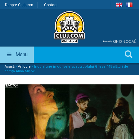
Despre Cluj.com
Contact
Menu
Acasă
»
Articole
»
Incursiune în culisele spectacolului Gliese 445 alături de
actrița Alina Mișoc