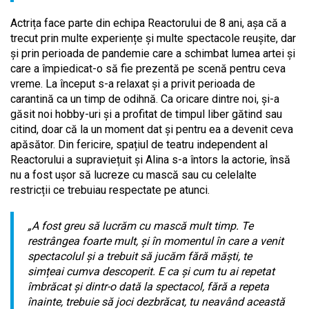
Actrița face parte din echipa Reactorului de 8 ani, așa că a
trecut prin multe experiențe și multe spectacole reușite, dar
și prin perioada de pandemie care a schimbat lumea artei și
care a împiedicat-o să fie prezentă pe scenă pentru ceva
vreme. La început s-a relaxat și a privit perioada de
carantină ca un timp de odihnă. Ca oricare dintre noi, și-a
găsit noi hobby-uri și a profitat de timpul liber gătind sau
citind, doar că la un moment dat și pentru ea a devenit ceva
apăsător. Din fericire, spațiul de teatru independent al
Reactorului a supraviețuit și Alina s-a întors la actorie, însă
nu a fost ușor să lucreze cu mască sau cu celelalte
restricții ce trebuiau respectate pe atunci.
„A fost greu să lucrăm cu mască mult timp. Te
restrângea foarte mult, și în momentul în care a venit
spectacolul și a trebuit să jucăm fără măști, te
simțeai cumva descoperit. E ca și cum tu ai repetat
îmbrăcat și dintr-o dată la spectacol, fără a repeta
înainte, trebuie să joci dezbrăcat, tu neavând această