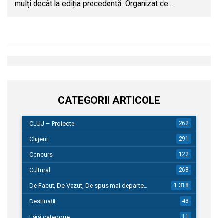
mulți decât la ediția precedentă. Organizat de…
CATEGORII ARTICOLE
CLUJ – Proiecte
262
Clujeni
291
Concurs
122
Cultural
268
De Facut, De Vazut, De spus mai departe…
1.318
Destinații
43
Fără categorie
11