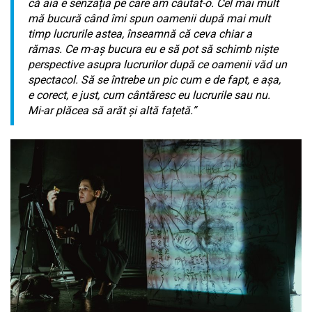
că aia e senzația pe care am căutat-o. Cel mai mult
mă bucură când îmi spun oamenii după mai mult
timp lucrurile astea, înseamnă că ceva chiar a
rămas. Ce m-aș bucura eu e să pot să schimb niște
perspective asupra lucrurilor după ce oamenii văd un
spectacol. Să se întrebe un pic cum e de fapt, e așa,
e corect, e just, cum cântăresc eu lucrurile sau nu.
Mi-ar plăcea să arăt și altă fațetă.”