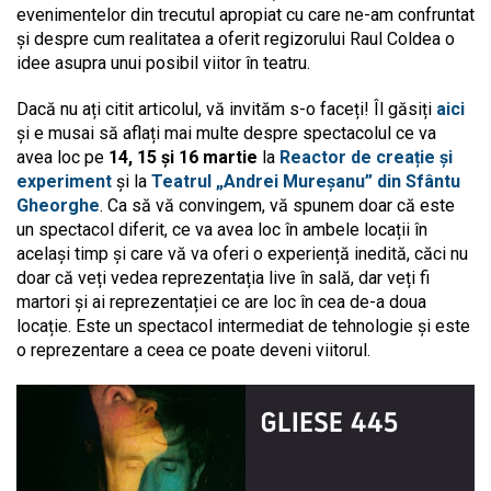
evenimentelor din trecutul apropiat cu care ne-am confruntat
și despre cum realitatea a oferit regizorului Raul Coldea o
idee asupra unui posibil viitor în teatru.
Dacă nu ați citit articolul, vă invităm s-o faceți! Îl găsiți
aici
și e musai să aflați mai multe despre spectacolul ce va
avea loc pe
14, 15 și 16 martie
la
Reactor de creație și
experiment
și la
Teatrul „Andrei Mureșanu” din Sfântu
Gheorghe
. Ca să vă convingem, vă spunem doar că este
un spectacol diferit, ce va avea loc în ambele locații în
același timp și care vă va oferi o experiență inedită, căci nu
doar că veți vedea reprezentația live în sală, dar veți fi
martori și ai reprezentației ce are loc în cea de-a doua
locație. Este un spectacol intermediat de tehnologie și este
o reprezentare a ceea ce poate deveni viitorul.