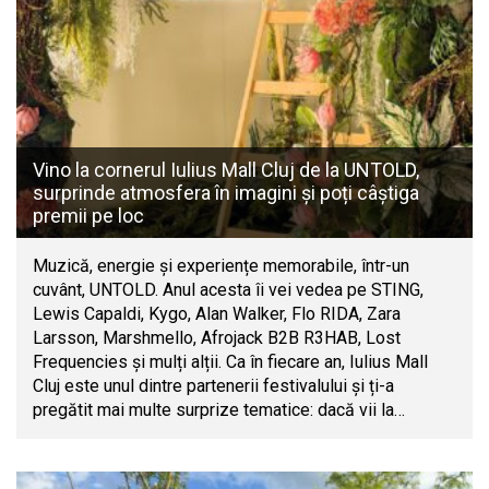
Vino la cornerul Iulius Mall Cluj de la UNTOLD,
surprinde atmosfera în imagini și poți câștiga
premii pe loc
Muzică, energie și experiențe memorabile, într-un
cuvânt, UNTOLD. Anul acesta îi vei vedea pe STING,
Lewis Capaldi, Kygo, Alan Walker, Flo RIDA, Zara
Larsson, Marshmello, Afrojack B2B R3HAB, Lost
Frequencies și mulți alții. Ca în fiecare an, Iulius Mall
Cluj este unul dintre partenerii festivalului și ți-a
pregătit mai multe surprize tematice: dacă vii la…