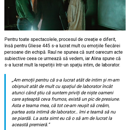
Pentru toate spectacolele, procesul de creație e diferit,
însă pentru Gliese 445 s-a lucrat mult cu emoțiile fiecărei
persoane din echipă. Raul ne spunea că sunt oarecum acte
subiective ceea ce urmează să vedem, iar Alina spune că
s-a lucrat mult la repetiții într-un spațiu intim, de laborator.
„Am emoții pentru că s-a lucrat atât de intim și m-am
obișnuit atât de mult cu spațiul de laborator încât
atunci când știu că suntem priviți de niște oameni
care așteaptă ceva frumos, există un pic de presiune.
Asta e teama mea, că tot ce-am reușit să creăm,
partea asta intimă de laborator… îmi e teamă să nu
se piardă. La asta simt eu că o să am de lucrat la
această premieră.”