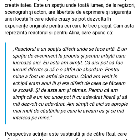
creativitatea. Este un spațiu unde toată lumea, de la regizori,
scenografi și actori, are libertate de exprimare și siguranța
unei locații în care ideile crazy se pot dezvolta în
experiențe originale pentru cei care le trec pragul. Cam asta
reprezintă reactorul și pentru Alina, care spune că:
„Reactorul e un spațiu diferit unde se face artă. E un
spațiu de eveniment la propriu și pentru artiștii care
lucrează aici. Eu asta am simțit. Că aici pot să fac
lucruri diferite și că e o altfel de abordare. Pentru
mine a fost un altfel de teatru. Când am venit în
echipă eram anul III și era diferit de ceea ce făceam
la școală. Și de asta am și rămas. Pentru că am
simțit că e un loc unde pot fi cu adevărat liberă și să
mă dezvolt cu adevărat. Am simțit că aici se apropie
mai mult de căutările pe care le aveam eu și ce mă
interesa pe mine.”
Perspectiva actriței este susținută și de către Raul, care