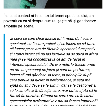
În acest context și în contextul temei spectacolului, am
povestit cu ea și despre cum reușește să-și gestioneze
emoțiile pe scenă.
„E ceva cu care chiar lucrezi tot timpul. Cu fiecare
spectacol, cu fiecare proiect, și ce încerc eu să fac e
să lucrez pe ce am de făcut în spectacolul respectiv,
și atunci încerc să nu las lucrurile să se ducă în afara
mea și să mă concentrez la ce am de făcut în
interiorul spectacolului. De exemplu, la Gliese, unde
nu am un personaj de jucat și sunt un performer,
încerc să mă gândesc la teme, la principiile după
care trebuie să lucrez în performance, și asta mă
ajută nu știu dacă să le elimin, dar să le gestionez și
să le canalizez în direcția care m-ar putea ajuta să le
fac să fie pozitive. Gândul pe care-l am eu în cazul
spectacolelor performative e hai sa facem împreună!