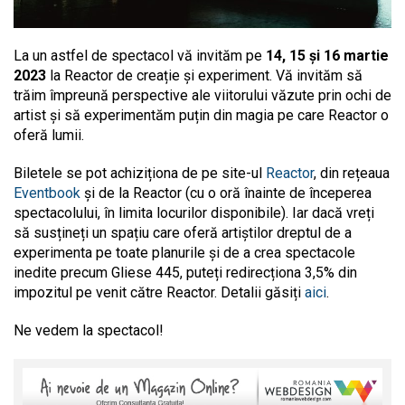
La un astfel de spectacol vă invităm pe
14, 15 și 16 martie
2023
la Reactor de creație și experiment. Vă invităm să
trăim împreună perspective ale viitorului văzute prin ochi de
artist și să experimentăm puțin din magia pe care Reactor o
oferă lumii.
Biletele se pot achiziționa de pe site-ul
Reactor
, din rețeaua
Eventbook
și de la Reactor (cu o oră înainte de
începerea
spectacolului, în limita locurilor disponibile). Iar dacă vreți
să susțineți un spațiu care oferă artiștilor dreptul de a
experimenta pe toate planurile și de a crea spectacole
inedite precum Gliese 445, puteți redirecționa 3,5% din
impozitul pe venit către Reactor. Detalii găsiți
aici
.
Ne vedem la spectacol!