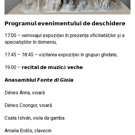
𝗣𝗿𝗼𝗴𝗿𝗮𝗺𝘂𝗹 𝗲𝘃𝗲𝗻𝗶𝗺𝗲𝗻𝘁𝘂𝗹𝘂𝗶 𝗱𝗲 𝗱𝗲𝘀𝗰𝗵𝗶𝗱𝗲𝗿𝗲
17:00 – vernisajul expoziției în prezența oficiliatăților și a
specialiștilor în domeniu;
17.45 – 18:45 – vizitarea expoziției în grupuri ghidate;
19.00 – 𝗿𝗲𝗰𝗶𝘁𝗮𝗹 𝗱𝗲 𝗺𝘂𝘇𝗶𝗰ă 𝘃𝗲𝗰𝗵𝗲:
𝗔𝗻𝗮𝘀𝗮𝗺𝗯𝗹𝘂𝗹 𝙁𝙤𝙣𝙩𝙚 𝙙𝙞 𝙂𝙞𝙤𝙞𝙖
Dénes Anna, vioară
Dénes Csongor, vioară
Csata István, viola da gamba
Amalia Erdős, clavecin