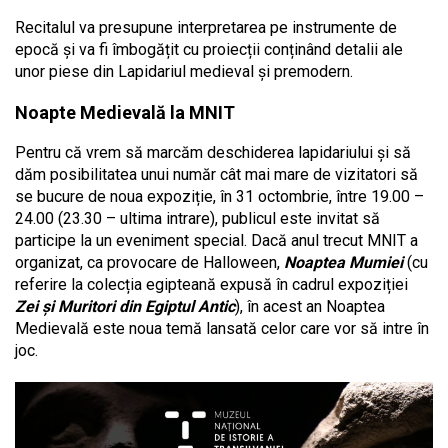
Recitalul va presupune interpretarea pe instrumente de
epocă și va fi îmbogățit cu proiecții conținând detalii ale
unor piese din Lapidariul medieval și premodern.
Noapte Medievală la MNIT
Pentru că vrem să marcăm deschiderea lapidariului și să
dăm posibilitatea unui număr cât mai mare de vizitatori să
se bucure de noua expoziție, în 31 octombrie, între 19.00 –
24.00 (23.30 – ultima intrare), publicul este invitat să
participe la un eveniment special. Dacă anul trecut MNIT a
organizat, ca provocare de Halloween,
Noaptea Mumiei
(cu
referire la colecția egipteană expusă în cadrul expoziției
Zei și Muritori din Egiptul Antic
), în acest an Noaptea
Medievală este noua temă lansată celor care vor să intre în
joc.