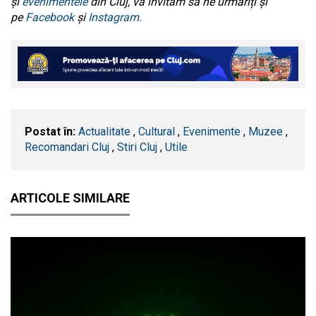
și
evenimentele
din Cluj, vă invităm să ne urmăriți și
pe
Facebook
și
Instagram.
Postat în:
Actualitate
,
Cultural
,
Evenimente
,
Muzee
,
Recomandari Cluj
,
Stiri Cluj
,
Utile
ARTICOLE SIMILARE