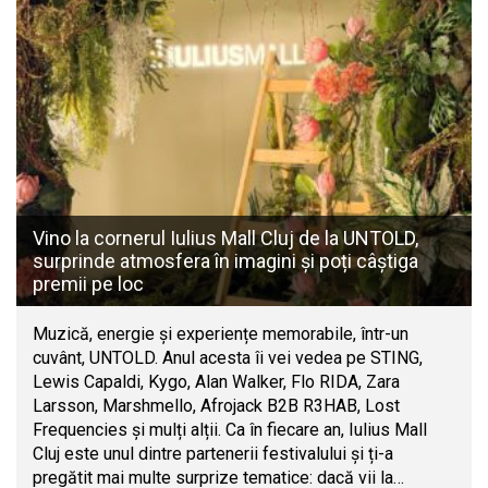
Vino la cornerul Iulius Mall Cluj de la UNTOLD,
surprinde atmosfera în imagini și poți câștiga
premii pe loc
Muzică, energie și experiențe memorabile, într-un
cuvânt, UNTOLD. Anul acesta îi vei vedea pe STING,
Lewis Capaldi, Kygo, Alan Walker, Flo RIDA, Zara
Larsson, Marshmello, Afrojack B2B R3HAB, Lost
Frequencies și mulți alții. Ca în fiecare an, Iulius Mall
Cluj este unul dintre partenerii festivalului și ți-a
pregătit mai multe surprize tematice: dacă vii la…