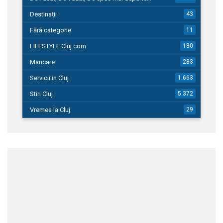
Destinații
43
Fără categorie
11
LIFESTYLE Cluj.com
180
Mancare
283
Servicii in Cluj
1.663
Stiri Cluj
5.372
Vremea la Cluj
29