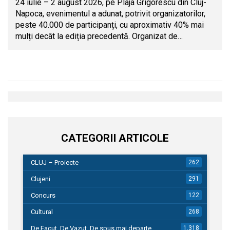
24 iulie – 2 august 2026, pe Plaja Grigorescu din Cluj-
Napoca, evenimentul a adunat, potrivit organizatorilor,
peste 40.000 de participanți, cu aproximativ 40% mai
mulți decât la ediția precedentă. Organizat de…
CATEGORII ARTICOLE
CLUJ – Proiecte
262
Clujeni
291
Concurs
122
Cultural
268
De Facut, De Vazut, De spus mai departe…
1.318