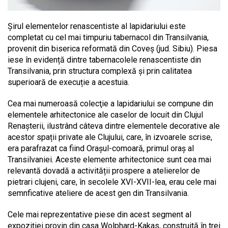
Șirul elementelor renascentiste al lapidariului este
completat cu cel mai timpuriu tabernacol din Transilvania,
provenit din biserica reformată din Coveș (jud. Sibiu). Piesa
iese în evidență dintre tabernacolele renascentiste din
Transilvania, prin structura complexă și prin calitatea
superioară de execuție a acestuia.
Cea mai numeroasă colecţie a lapidariului se compune din
elementele arhitectonice ale caselor de locuit din Clujul
Renașterii, ilustrând câteva dintre elementele decorative ale
acestor spații private ale Clujului, care, în izvoarele scrise,
era parafrazat ca fiind Orașul-comoară, primul oraș al
Transilvaniei. Aceste elemente arhitectonice sunt cea mai
relevantă dovadă a activității prospere a atelierelor de
pietrari clujeni, care, în secolele XVI-XVII-lea, erau cele mai
semnficative ateliere de acest gen din Transilvania.
Cele mai reprezentative piese din acest segment al
expoziției provin din casa Wolphard-Kakas, construită în trei