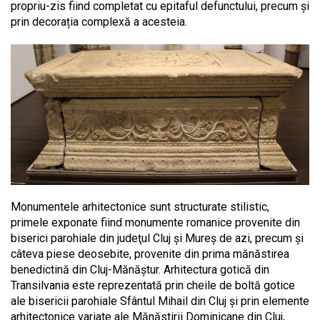
propriu-zis fiind completat cu epitaful defunctului, precum și
prin decorația complexă a acesteia.
Monumentele arhitectonice sunt structurate stilistic,
primele exponate fiind monumente romanice provenite din
biserici parohiale din judeţul Cluj şi Mureş de azi, precum şi
câteva piese deosebite, provenite din prima mănăstirea
benedictină din Cluj-Mănăştur. Arhitectura gotică din
Transilvania este reprezentată prin cheile de boltă gotice
ale bisericii parohiale Sfântul Mihail din Cluj și prin elemente
arhitectonice variate ale Mănăstirii Dominicane din Cluj,