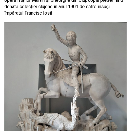
opera fraţilor Martin şi Gheorghe din Cluj, copia piesei fiind
donată colecției clujene în anul 1901 de către însuși
împăratul Francisc Iosif.