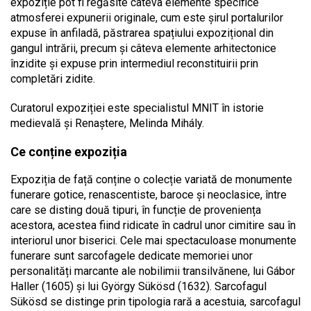
expoziție pot fi regăsite câteva elemente specifice
atmosferei expunerii originale, cum este șirul portalurilor
expuse în anfiladă, păstrarea spațiului expozițional din
gangul intrării, precum și câteva elemente arhitectonice
înzidite și expuse prin intermediul reconstituirii prin
completări zidite.
Curatorul expoziției este specialistul MNIT în istorie
medievală și Renaștere, Melinda Mihály.
Ce conține expoziția
Expoziția de față conține o colecție variată de monumente
funerare gotice, renascentiste, baroce și neoclasice, între
care se disting două tipuri, în funcție de proveniența
acestora, acestea fiind ridicate în cadrul unor cimitire sau în
interiorul unor biserici. Cele mai spectaculoase monumente
funerare sunt sarcofagele dedicate memoriei unor
personalități marcante ale nobilimii transilvănene, lui Gábor
Haller (1605) și lui György Sükösd (1632). Sarcofagul
Sükösd se distinge prin tipologia rară a acestuia, sarcofagul