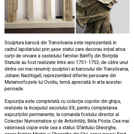
Sculptura barocă din Transilvania este reprezentată în
cadrul lapidariului prin șase statui care decorau inițial atica
curții de onoare a castelului familiei Bánffy din Bonţida.
Statuile au fost realizate între anii 1751-1753, de către unul
dintre cei mai renumiți sculptori ai barocului din Transilvania,
Johann Nachtigall, reprezentând diferite persoane din
Metamorfozele lui Ovidiu, temă apreciată în arta acestei
perioade.
Expoziția este completată cu colecția copiilor din ghips,
realizate la începutul secolului XX, pentru completarea
expozițiilor permanente, la comanda fostului director al
Colecției Numismatice și de Antichități, Béla Pósta. Cea mai
valoroasă copie este cea a statuii Sfântului Gheorghe,