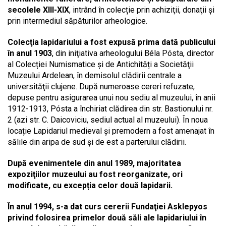
secolele XIII-XIX
, intrând în colecție prin achiziţii, donaţii şi
prin intermediul săpăturilor arheologice.
Colecţia lapidariului a fost expusă prima dată publicului
în anul 1903
, din iniţiativa arheologului Béla Pósta, director
al Colecției Numismatice și de Antichități a Societăţii
Muzeului Ardelean, în demisolul clădirii centrale a
universităţii clujene. După numeroase cereri refuzate,
depuse pentru asigurarea unui nou sediu al muzeului, în anii
1912-1913, Pósta a închiriat clădirea din str. Bastionului nr.
2 (azi str. C. Daicoviciu, sediul actual al muzeului). În noua
locație Lapidariul medieval și premodern a fost amenajat în
sălile din aripa de sud și de est a parterului clădirii.
După evenimentele din anul 1989, majoritatea
expoziţiilor muzeului au fost reorganizate, ori
modificate, cu excepția celor două lapidarii.
În anul 1994, s-a dat curs cererii Fundaţiei Asklepyos
privind folosirea primelor două săli ale lapidariului în