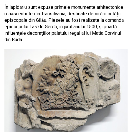
În lapidariu sunt expuse primele monumente arhitectonice
renascentiste din Transilvania, destinate decorării cetății
episcopale din Gilău. Piesele au fost realizate la comanda
episcopului László Geréb, în jurul anului 1500, și poartă
influenţele decoraţiilor palatului regal al lui Matia Corvinul
din Buda.