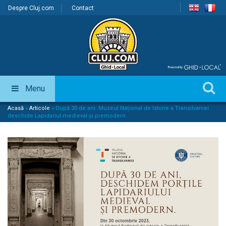
Despre Cluj.com
Contact
Menu
Acasă
»
Articole
»
După 30 de ani: Muzeul Național de Istorie a Transilvaniei
deschide Lapidariul medieval și premodern