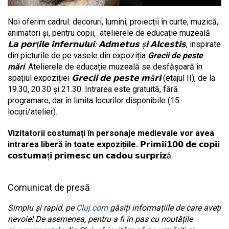
Noi oferim cadrul: decoruri, lumini, proiecții în curte, muzică,
animatori și, pentru copii, atelierele de educație muzeală
𝗟𝗮
𝗽𝗼𝗿
ț
𝗶𝗹𝗲
𝗶𝗻𝗳𝗲𝗿𝗻𝘂𝗹𝘂𝗶
:
𝗔𝗱𝗺𝗲𝘁𝘂𝘀
ș
𝗶
𝗔𝗹𝗰𝗲𝘀𝘁𝗶𝘀
, inspirate
din picturile de pe vasele din expoziția
Grecii de peste
mări
. Atelierele de educație muzeală se desfășoară în
spațiul expoziției
𝗚𝗿𝗲𝗰𝗶𝗶
𝗱𝗲
𝗽𝗲𝘀𝘁𝗲
𝗺
ă
𝗿𝗶
(etajul II), de la
19.30, 20.30 și 21.30. Intrarea este gratuită, fără
programare, dar în limita locurilor disponibile (15
locuri/atelier).
Vizitatorii costumați în personaje medievale vor avea
intrarea liberă în toate expozițiile.
𝗣𝗿𝗶𝗺𝗶𝗶𝟭𝟬𝟬 𝗱𝗲 𝗰𝗼𝗽𝗶𝗶
𝗰𝗼𝘀𝘁𝘂𝗺𝗮ț𝗶 𝗽𝗿𝗶𝗺𝗲𝘀𝗰 𝘂𝗻 𝗰𝗮𝗱𝗼𝘂 𝘀𝘂𝗿𝗽𝗿𝗶𝘇ă.
Comunicat de presă
Simplu și rapid, pe
Cluj.com
găsiți informațiile de care aveți
nevoie! De asemenea, pentru a fi în pas cu noutățile