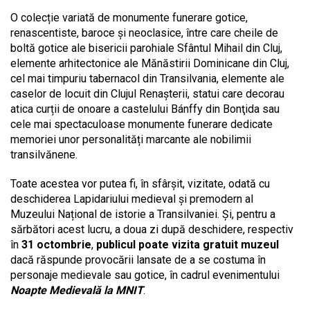
O colecție variată de monumente funerare gotice,
renascentiste, baroce și neoclasice, între care cheile de
boltă gotice ale bisericii parohiale Sfântul Mihail din Cluj,
elemente arhitectonice ale Mănăstirii Dominicane din Cluj,
cel mai timpuriu tabernacol din Transilvania, elemente ale
caselor de locuit din Clujul Renașterii, statui care decorau
atica curții de onoare a castelului Bánffy din Bonţida sau
cele mai spectaculoase monumente funerare dedicate
memoriei unor personalități marcante ale nobilimii
transilvănene.
Toate acestea vor putea fi, în sfârșit, vizitate, odată cu
deschiderea Lapidariului medieval și premodern al
Muzeului Național de istorie a Transilvaniei. Și, pentru a
sărbători acest lucru, a doua zi după deschidere, respectiv
în
31 octombrie
,
publicul poate vizita gratuit muzeul
dacă răspunde provocării lansate de a se costuma în
personaje medievale sau gotice, în cadrul evenimentului
Noapte Medievală la MNIT
.