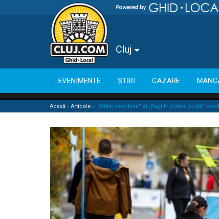
Cluj
EVENIMENTE
ȘTIRI
CAZARE
MANC
Acasă
»
Articole
»
„Străzi deschise” și „Fugi în curtea școlii” con