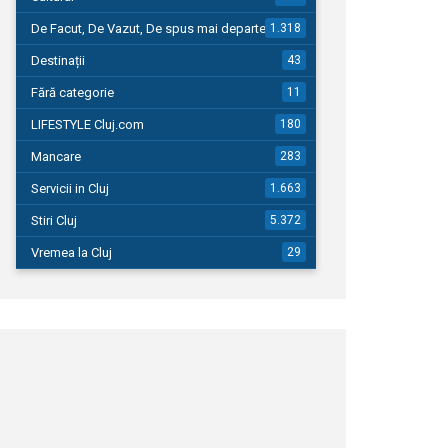
De Facut, De Vazut, De spus mai departe…
1.318
Destinații
43
Fără categorie
11
LIFESTYLE Cluj.com
180
Mancare
283
Servicii in Cluj
1.663
Stiri Cluj
5.372
Vremea la Cluj
29