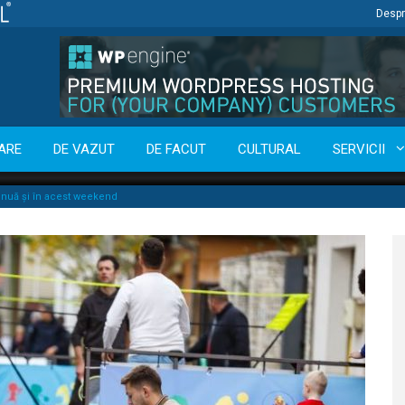
Despr
ARE
DE VAZUT
DE FACUT
CULTURAL
SERVICII
tinuă și în acest weekend