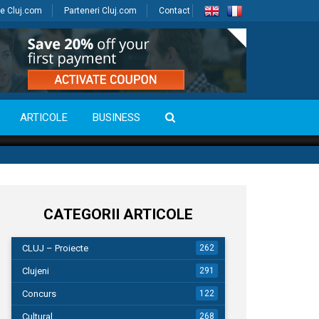
e Cluj.com
Parteneri Cluj.com
Contact
ARTICOLE
BUSINESS
CATEGORII ARTICOLE
CLUJ – Proiecte
262
Clujeni
291
Concurs
122
Cultural
268