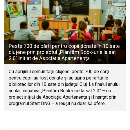
Peste 700 de cărți pentru copii donate în 10 sate
clujene prin proiectul „Plantăm Book-urie la sat
2.0” inițiat de Asociația Apartenența
Cu sprijinul comunității clujene, peste 700 de cărți
pentru copii au fost donate și au ajuns pe rafturile
bibliotecilor din 10 sate din județul Cluj. La finalul anului
școlar, inițiativa „Plantăm Book-urie la sat 2.0” – un
proiect inițiat de Asociația Apartenența și finanțat prin
programul Start ONG – a reușit nu doar să ofere…