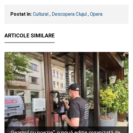
Postat în:
Cultural
,
Descopera Clujul
,
Opera
ARTICOLE SIMILARE
„Geamul cu poezie”, o nouă ediție organizată de