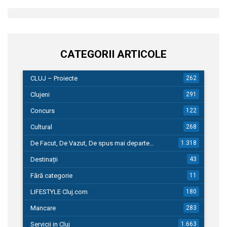
CATEGORII ARTICOLE
CLUJ – Proiecte
262
Clujeni
291
Concurs
122
Cultural
268
De Facut, De Vazut, De spus mai departe…
1.318
Destinații
43
Fără categorie
11
LIFESTYLE Cluj.com
180
Mancare
283
Servicii in Cluj
1.663