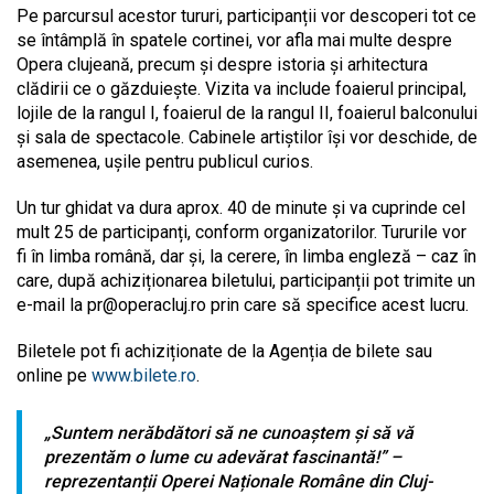
Pe parcursul acestor tururi, participanții vor descoperi tot ce
se întâmplă în spatele cortinei, vor afla mai multe despre
Opera clujeană, precum și despre istoria și arhitectura
clădirii ce o găzduiește. Vizita va include foaierul principal,
lojile de la rangul I, foaierul de la rangul II, foaierul balconului
și sala de spectacole. Cabinele artiștilor își vor deschide, de
asemenea, ușile pentru publicul curios.
Un tur ghidat va dura aprox. 40 de minute și va cuprinde cel
mult 25 de participanți, conform organizatorilor. Tururile vor
fi în limba română, dar și, la cerere, în limba engleză – caz în
care, după achiziționarea biletului, participanții pot trimite un
e-mail la
pr@operacluj.ro
prin care să specifice acest lucru.
Biletele pot fi achiziționate de la Agenția de bilete sau
online pe
www.bilete.ro
.
„Suntem nerăbdători să ne cunoaștem și să vă
prezentăm o lume cu adevărat fascinantă!” –
reprezentanții Operei Naționale Române din Cluj-