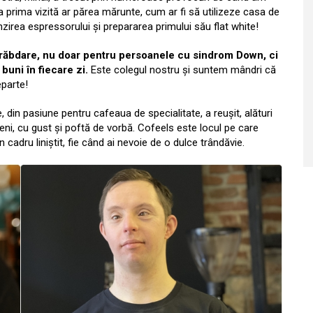
a prima vizită ar părea mărunte, cum ar fi să utilizeze casa de
nzirea espressorului și prepararea primului său flat white!
 răbdare, nu doar pentru persoanele cu sindrom Down, ci
buni în fiecare zi.
Este colegul nostru și suntem mândri că
eparte!
 din pasiune pentru cafeaua de specialitate, a reușit, alături
ni, cu gust și poftă de vorbă. Cofeels este locul pe care
un cadru liniștit, fie când ai nevoie de o dulce trândăvie.