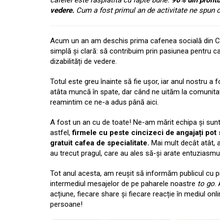
cafelei este răsplătită cu fapte bune:
90% din profitu
vedere.
Cum a fost primul an de activitate ne spun c
Acum un an am deschis prima cafenea socială din C
simplă și clară: să contribuim prin pasiunea pentru ca
dizabilități de vedere.
Totul este greu înainte să fie ușor, iar anul nostru 
atâta muncă în spate, dar când ne uităm la comunitat
reamintim ce ne-a adus până aici.
A fost un an cu de toate! Ne-am mărit echipa și sun
astfel,
firmele cu peste cincizeci de angajați pot 
gratuit cafea de specialitate.
Mai mult decât atât, 
au trecut pragul, care au ales să-și arate entuziasmu
Tot anul acesta, am reușit să informăm publicul cu pri
intermediul mesajelor de pe paharele noastre
to go
.
acțiune, fiecare share și fiecare reacție în mediul on
persoane!