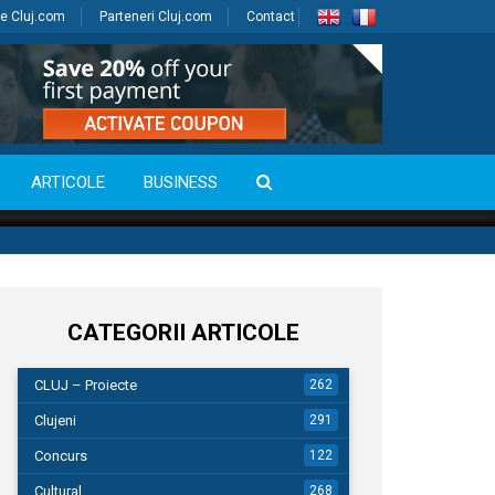
e Cluj.com
Parteneri Cluj.com
Contact
ARTICOLE
BUSINESS
CATEGORII ARTICOLE
CLUJ – Proiecte
262
Clujeni
291
Concurs
122
Cultural
268