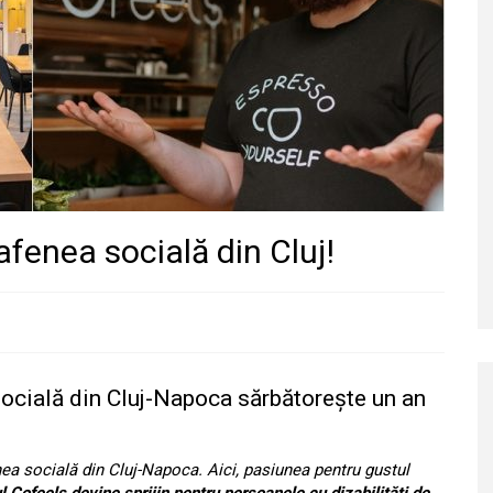
fenea socială din Cluj!
socială din Cluj-Napoca sărbătorește un an
ea socială din Cluj-Napoca. Aici, pasiunea pentru gustul