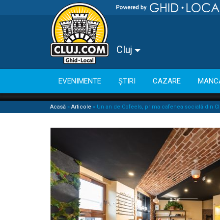
Cluj
EVENIMENTE
ȘTIRI
CAZARE
MANC
Acasă
»
Articole
»
Un an de Cofeels, prima cafenea socială din Cl