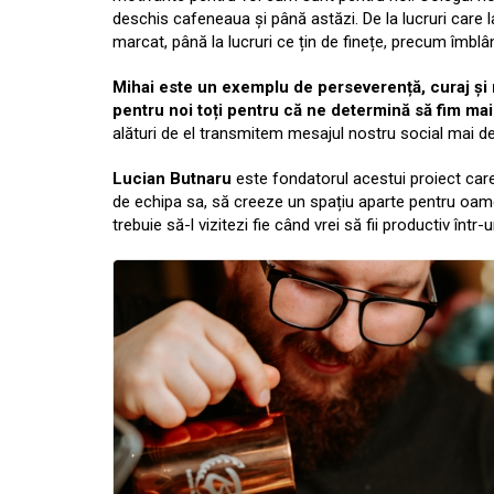
deschis cafeneaua și până astăzi. De la lucruri care l
marcat, până la lucruri ce țin de finețe, precum îmblâ
Mihai este un exemplu de perseverență, curaj și
pentru noi toți pentru că ne determină să fim mai 
alături de el transmitem mesajul nostru social mai d
Lucian Butnaru
este fondatorul acestui proiect care,
de echipa sa, să creeze un spațiu aparte pentru oame
trebuie să-l vizitezi fie când vrei să fii productiv într-