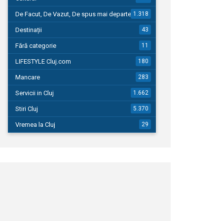
De Facut, De Vazut, De spus mai departe…
1.318
Destinații
43
Fără categorie
11
LIFESTYLE Cluj.com
180
Mancare
283
Servicii in Cluj
1.662
Stiri Cluj
5.370
Vremea la Cluj
29