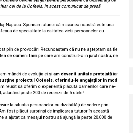
l Cofeels devine sprijin pentru persoanele cu dizabilități de
hiar cei de la Cofeels, în acest comunicat de presă.
luj-Napoca. Spuneam atunci că misiunea noastră este una
feaua de specialitate la calitatea vieții persoanelor cu
a fost plin de provocări. Recunoaștem că nu ne așteptam să fie
ea de oameni faini pe care am construit-o în jurul nostru, ne
tem mândri de evoluția ei și
am devenit unitate protejată
iar
susține proiectul Cofeels, oferindu-le angajaților în mod
am reușit să oferim o experiență plăcută oamenilor care ne-
l, adunând peste 200 de recenzii de 5 stele!
vire la situația persoanelor cu dizabilități de vedere prin
 Am fost plăcut surprinși de implicarea tuturor în această
line a ajutat ca mesajul nostru să ajungă la peste 20.000 de