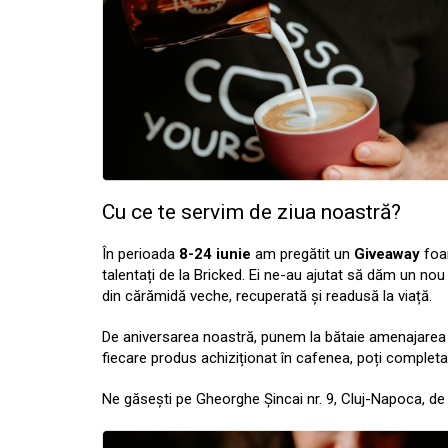
Cu ce te servim de ziua noastră?
În perioada
8-24 iunie
am pregătit un
Giveaway
foar
talentați de la Bricked. Ei ne-au ajutat să dăm un nou
din cărămidă veche, recuperată și readusă la viață.
De aniversarea noastră, punem la bătaie amenajarea
fiecare produs achiziționat în cafenea, poți complet
Ne găsești pe Gheorghe Șincai nr. 9, Cluj-Napoca, de l