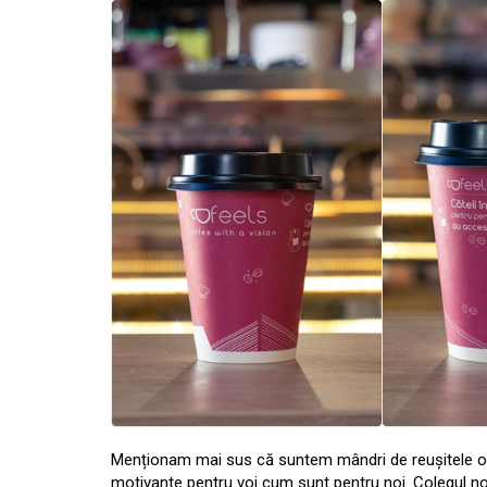
Menționam mai sus că suntem mândri de reușitele oame
motivante pentru voi cum sunt pentru noi. Colegul n