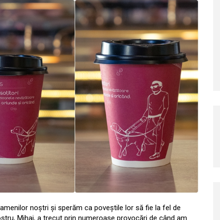
nilor noștri și sperăm ca poveștile lor să fie la fel de
ostru, Mihai, a trecut prin numeroase provocări de când am