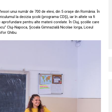
ofesori unui număr de 700 de elevi, din 5 orașe din România. În
iculumul la decizia școlii (programa CDȘ), iar în altele va fi
e aprofundare pentru alte materii corelate. În Cluj, școlile care
ncu” Cluj-Napoca, Școala Gimnazială Nicolae Iorga, Liceul
ifor Ghibu.