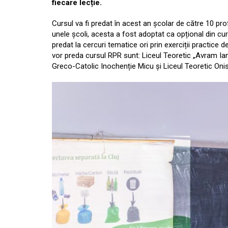
fiecare lecție.
Cursul va fi predat în acest an școlar de către 10 pr
unele școli, acesta a fost adoptat ca opțional din curr
predat la cercuri tematice ori prin exerciții practice d
vor preda cursul RPR sunt: Liceul Teoretic „Avram Ia
Greco-Catolic Inochenție Micu și Liceul Teoretic Onis