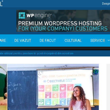
Despr
ARE
DE VAZUT
DE FACUT
CULTURAL
SERVICII
e utilizat pentru predare în școli începând din acest an