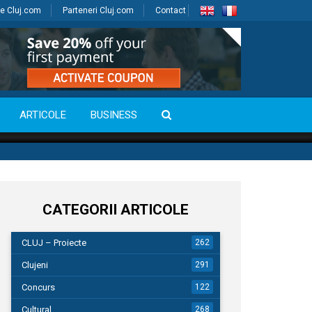
e Cluj.com
Parteneri Cluj.com
Contact
ARTICOLE
BUSINESS
CATEGORII ARTICOLE
CLUJ – Proiecte
262
Clujeni
291
Concurs
122
Cultural
268