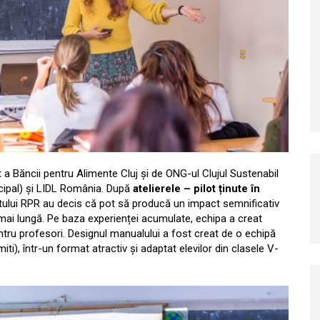
 Băncii pentru Alimente Cluj și de ONG-ul Clujul Sustenabil
incipal) și LIDL România. După
atelierele – pilot ținute în
ectului RPR au decis că pot să producă un impact semnificativ
mai lungă. Pe baza experienței acumulate, echipa a creat
entru profesori. Designul manualului a fost creat de o echipă
miti), într-un format atractiv și adaptat elevilor din clasele V-