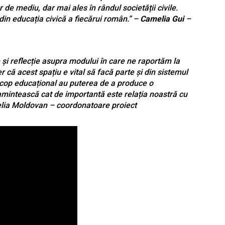
r de mediu, dar mai ales în rândul societății civile.
din educația civică a fiecărui român.” –
Camelia Gui
–
și reflecție asupra modului în care ne raportăm la
r că acest spațiu e vital să facă parte și din sistemul
scop educațional au puterea de a produce o
intească cat de importantă este relația noastră cu
melia Moldovan – coordonatoare proiect