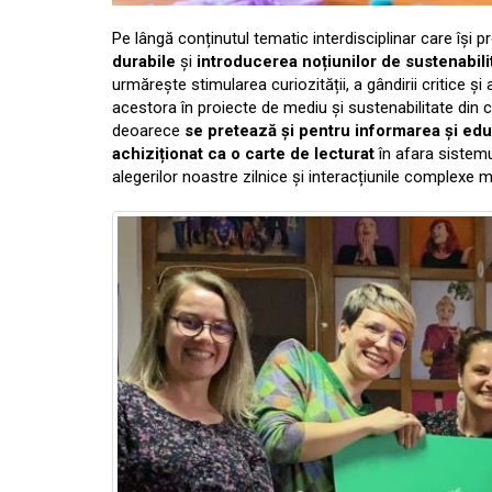
Pe lângă conținutul tematic interdisciplinar care își 
durabile
și
introducerea noțiunilor de sustenabili
urmărește stimularea curiozității, a gândirii critice și a
acestora în proiecte de mediu și sustenabilitate din c
deoarece
se pretează și pentru informarea și edu
achiziționat ca o carte de lecturat
în afara sistemu
alegerilor noastre zilnice și interacțiunile complexe