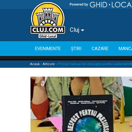
Cluj
EVENIMENTE
ȘTIRI
CAZARE
MANC
Acasă
»
Articole
»
Primul manual de educație pentru sustenabilitat