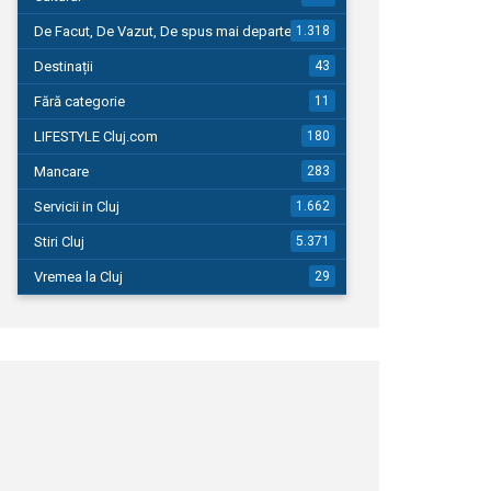
De Facut, De Vazut, De spus mai departe…
1.318
Destinații
43
Fără categorie
11
LIFESTYLE Cluj.com
180
Mancare
283
Servicii in Cluj
1.662
Stiri Cluj
5.371
Vremea la Cluj
29