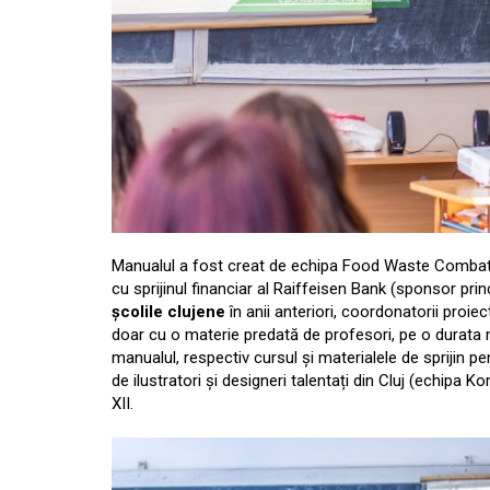
Manualul a fost creat de echipa Food Waste Combat a
cu sprijinul financiar al Raiffeisen Bank (sponsor pr
școlile clujene
în anii anteriori, coordonatorii proi
doar cu o materie predată de profesori, pe o durata 
manualul, respectiv cursul și materialele de sprijin p
de ilustratori și designeri talentați din Cluj (echipa Ko
XII.